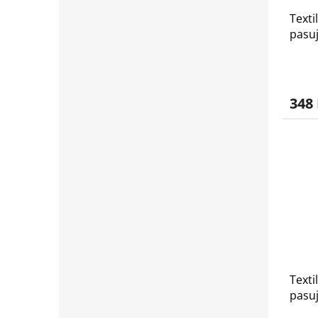
Texti
pasuj
2016 
348
Texti
pasuj