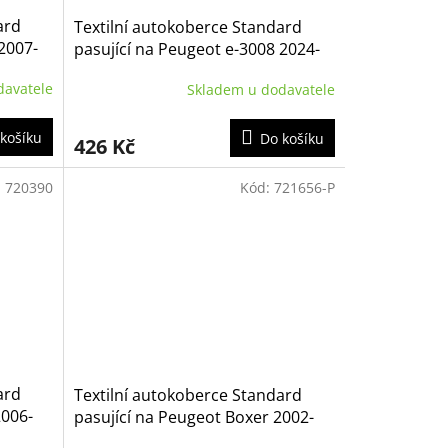
ard
Textilní autokoberce Standard
2007-
pasující na Peugeot e-3008 2024-
davatele
Skladem u dodavatele
košíku
Do košíku
426 Kč
:
720390
Kód:
721656-P
ard
Textilní autokoberce Standard
2006-
pasující na Peugeot Boxer 2002-
2006 2/3m