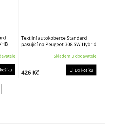
ard
Textilní autokoberce Standard
W/HB
pasující na Peugeot 308 SW Hybrid
5m 2022-
davatele
Skladem u dodavatele
košíku
Do košíku
426 Kč