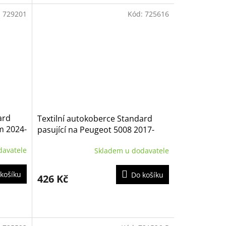
:
729201
Kód:
725616
ard
Textilní autokoberce Standard
m 2024-
pasující na Peugeot 5008 2017-
davatele
Skladem u dodavatele
košíku
Do košíku
426 Kč