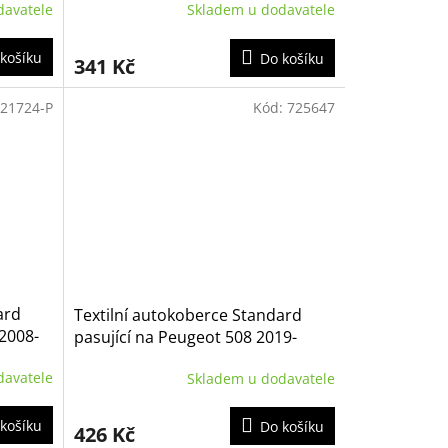
davatele
Skladem u dodavatele
košíku
Do košíku
341 Kč
21724-P
Kód:
725647
ard
Textilní autokoberce Standard
 2008-
pasující na Peugeot 508 2019-
davatele
Skladem u dodavatele
košíku
Do košíku
426 Kč