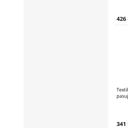
426
Texti
pasuj
2017
341