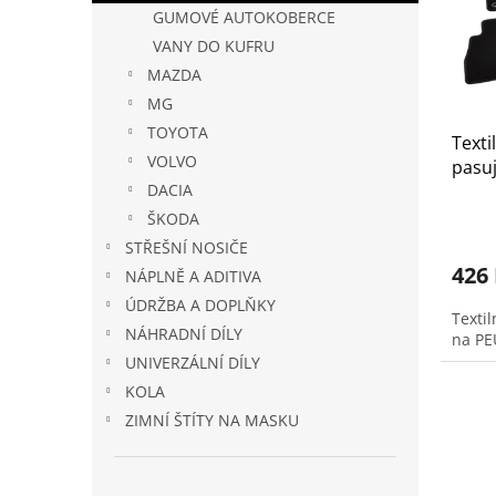
s
o
n
GUMOVÉ AUTOKOBERCE
p
d
e
r
u
VANY DO KUFRU
l
o
k
MAZDA
d
t
MG
u
ů
TOYOTA
Texti
k
VOLVO
pasuj
t
DACIA
ů
ŠKODA
STŘEŠNÍ NOSIČE
426
NÁPLNĚ A ADITIVA
ÚDRŽBA A DOPLŇKY
Texti
NÁHRADNÍ DÍLY
na PE
UNIVERZÁLNÍ DÍLY
KOLA
ZIMNÍ ŠTÍTY NA MASKU