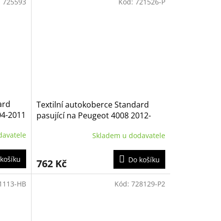
:
725593
Kód:
721526-P
ard
Textilní autokoberce Standard
04-2011
pasující na Peugeot 4008 2012-
2017
davatele
Skladem u dodavatele
košíku
Do košíku
762 Kč
1113-HB
Kód:
728129-P2