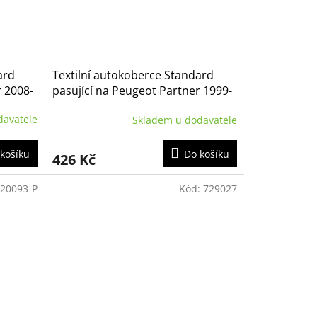
ard
Textilní autokoberce Standard
r 2008-
pasující na Peugeot Partner 1999-
2008
davatele
Skladem u dodavatele
košíku
Do košíku
426 Kč
20093-P
Kód:
729027