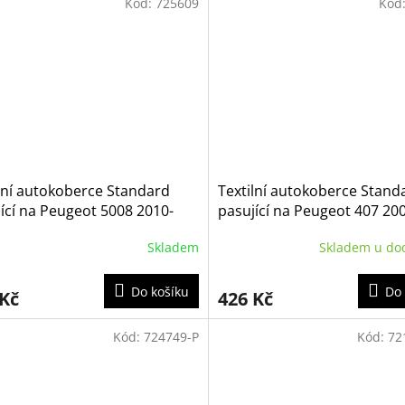
Kód:
725609
Kód
lní autokoberce Standard
Textilní autokoberce Stand
ící na Peugeot 5008 2010-
pasující na Peugeot 407 20
Skladem
Skladem u do
Do košíku
Do 
 Kč
426 Kč
Kód:
724749-P
Kód:
72