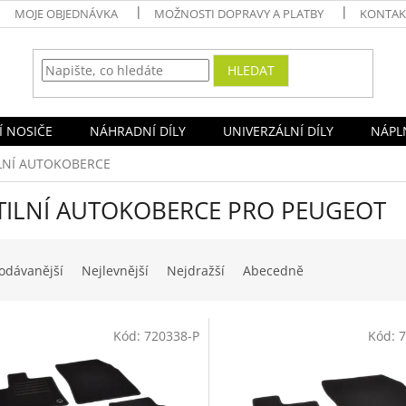
MOJE OBJEDNÁVKA
MOŽNOSTI DOPRAVY A PLATBY
KONTAK
HLEDAT
Í NOSIČE
NÁHRADNÍ DÍLY
UNIVERZÁLNÍ DÍLY
NÁPLN
LNÍ AUTOKOBERCE
TILNÍ AUTOKOBERCE PRO PEUGEOT
odávanější
Nejlevnější
Nejdražší
Abecedně
Kód:
720338-P
Kód:
7