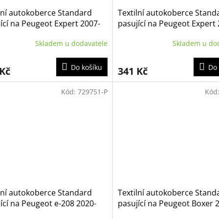
lní autokoberce Standard
Textilní autokoberce Stand
ící na Peugeot Expert 2007-
pasující na Peugeot Expert 
3m užitková varianta
2016 2m osobní varianta
Skladem u dodavatele
Skladem u do
Do košíku
Do 
 Kč
341 Kč
Kód:
729751-P
Kód
lní autokoberce Standard
Textilní autokoberce Stand
ící na Peugeot e-208 2020-
pasující na Peugeot Boxer 
2014 2/3m