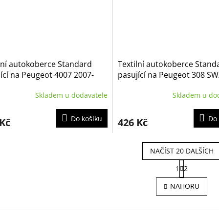
lní autokoberce Standard
Textilní autokoberce Stand
ící na Peugeot 4007 2007-
pasující na Peugeot 308 S
2022- 5m
Skladem u dodavatele
Skladem u do
Do košíku
Do 
 Kč
426 Kč
NAČÍST 20 DALŠÍCH
S
1
2
t
O
r
v
NAHORU
á
l
n
á
k
d
o
a