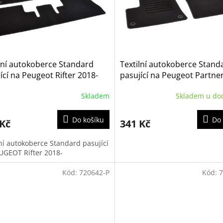
lní autokoberce Standard
Textilní autokoberce Stand
ící na Peugeot Rifter 2018-
pasující na Peugeot Partne
2019-
Skladem
Skladem u do
Do košíku
Do 
 Kč
341 Kč
lní autokoberce Standard pasující
UGEOT Rifter 2018-
Kód:
720642-P
Kód:
7