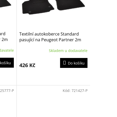
ard
Textilní autokoberce Standard
r 2m
pasující na Peugeot Partner 2m
2008-2018
davatele
Skladem u dodavatele
košíku
Do košíku
426 Kč
25777-P
Kód:
721427-P