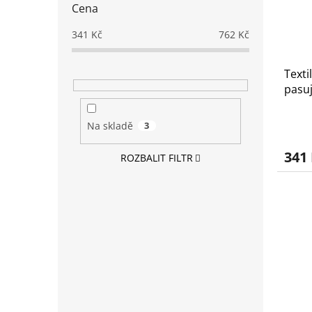
Cena
341
Kč
762
Kč
Texti
pasuj
1999
Na skladě
3
341
ROZBALIT FILTR