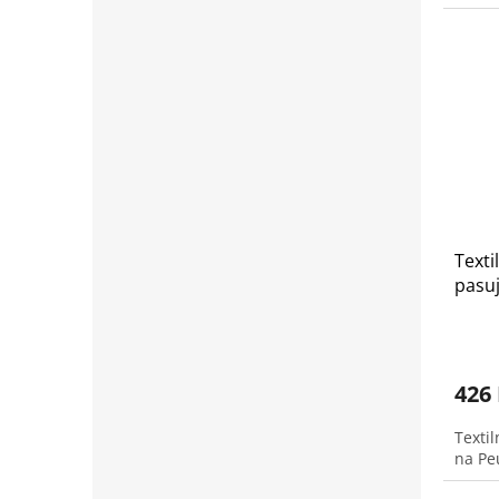
Texti
pasuj
426
Texti
na Pe