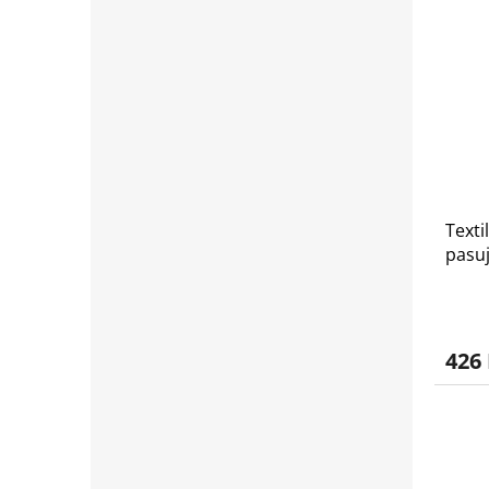
Texti
pasuj
2017
426