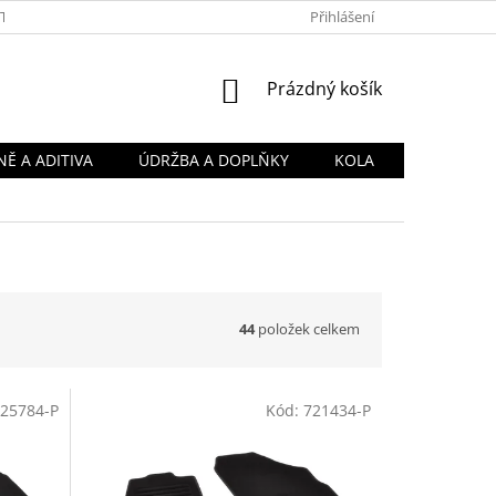
TY
OBCHODNÍ PODMÍNKY
PODMÍNKY OCHRANY OSOBNÍCH Ú
Přihlášení
NÁKUPNÍ
Prázdný košík
KOŠÍK
Ě A ADITIVA
ÚDRŽBA A DOPLŇKY
KOLA
44
položek celkem
25784-P
Kód:
721434-P