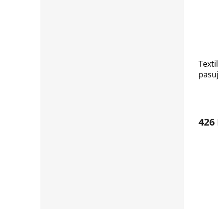
Texti
pasuj
2012
426
Z