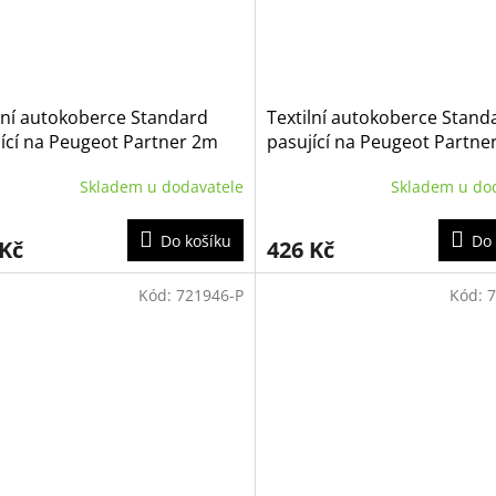
lní autokoberce Standard
Textilní autokoberce Stand
ící na Peugeot Partner 2m
pasující na Peugeot Partne
-2008
2018
Skladem u dodavatele
Skladem u do
Do košíku
Do 
 Kč
426 Kč
Kód:
721946-P
Kód:
7