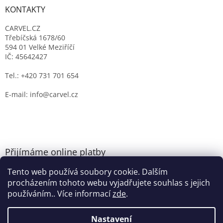
KONTAKTY
CARVEL.CZ
Třebíčská 1678/60
594 01 Velké Meziříčí
IČ: 45642427
Tel.: +420 731 701 654
E-mail: info@carvel.cz
Přijímáme online platby
Tento web používá soubory cookie. Dalším
procházením tohoto webu vyjadřujete souhlas s jejich
používáním.. Více informací
zde
.
Nastavení
Vytvořil Shoptet