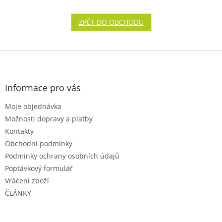
ZPĚT DO OBCHODU
Z
á
p
a
Informace pro vás
t
Moje objednávka
í
Možnosti dopravy a platby
Kontakty
Obchodní podmínky
Podmínky ochrany osobních údajů
Poptávkový formulář
Vrácení zboží
ČLÁNKY