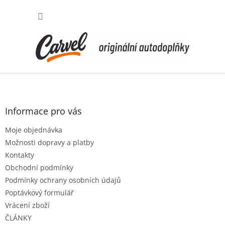
Přejít
NÁKUP
na
obsah
KOŠÍK
Z
á
p
a
Informace pro vás
t
Moje objednávka
í
Možnosti dopravy a platby
Kontakty
Obchodní podmínky
Podmínky ochrany osobních údajů
Poptávkový formulář
Vrácení zboží
ČLÁNKY