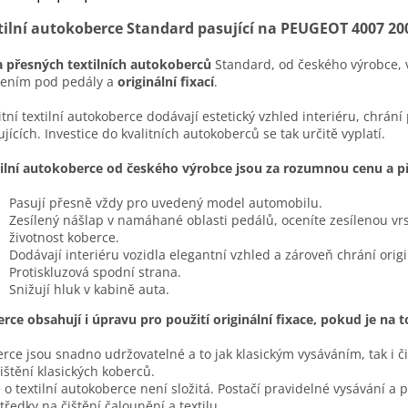
tilní autokoberce Standard pasující na PEUGEOT 4007 20
 přesných textilních autokoberců
Standard, od českého výrobce, 
lením pod pedály a
originální fixací
.
itní textilní autokoberce dodávají estetický vzhled interiéru, chrání
ujících. Investice do kvalitních autokoberců se tak určitě vyplatí.
ilní autokoberce od českého výrobce jsou za rozumnou cenu a pře
Pasují přesně vždy pro uvedený model automobilu.
Zesílený nášlap v namáhané oblasti pedálů, oceníte zesílenou vr
životnost koberce.
Dodávají interiéru vozidla elegantní vzhled a zároveň chrání ori
Protiskluzová spodní strana.
Snižují hluk v kabině auta.
rce obsahují i úpravu pro použití originální fixace, pokud je na 
rce jsou snadno udržovatelné a to jak klasickým vysáváním, tak i č
čištění klasických koberců.
 o textilní autokoberce není složitá. Postačí pravidelné vysávání a 
tředky na čištění čalounění a textilu.