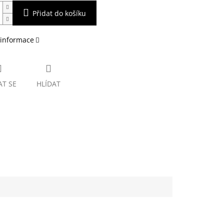
Přidat do košíku
 informace
AT SE
HLÍDAT