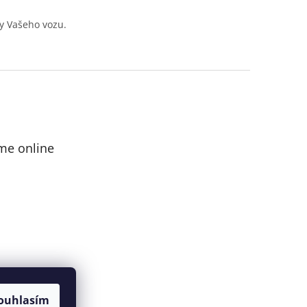
y Vašeho vozu.
me online
ouhlasím