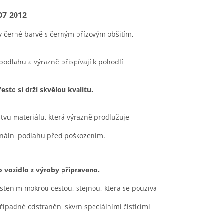
07-2012
v černé barvě s černým přízovým obšitím,
 podlahu a výrazně přispívají k pohodlí
sto si drží skvělou kvalitu.
stvu materiálu, která výrazně prodlužuje
ginální podlahu před poškozením.
to vozidlo z výroby připraveno.
ištěním mokrou cestou, stejnou, která se používá
případné odstranění skvrn speciálními čisticími