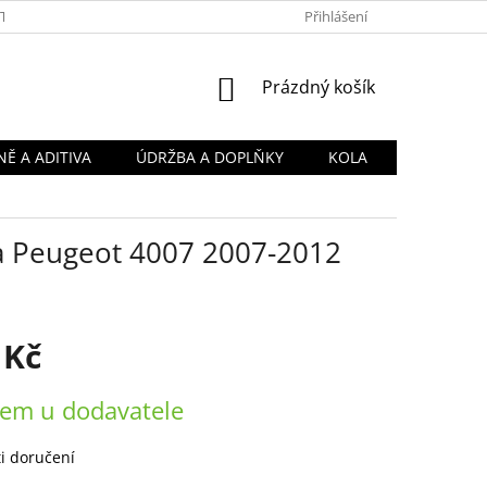
TY
OBCHODNÍ PODMÍNKY
PODMÍNKY OCHRANY OSOBNÍCH Ú
Přihlášení
NÁKUPNÍ
Prázdný košík
KOŠÍK
Ě A ADITIVA
ÚDRŽBA A DOPLŇKY
KOLA
na Peugeot 4007 2007-2012
 Kč
em u dodavatele
i doručení