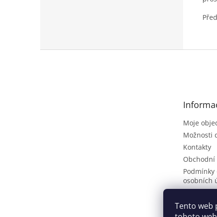
Před
Z
á
p
a
t
Informa
í
Moje obje
Možnosti 
Kontakty
Obchodní
Podmínky 
osobních 
Poptávkov
Vrácení zb
Tento web 
tohoto webu
ČLÁNKY