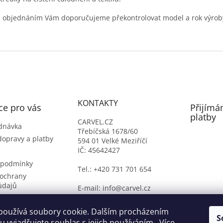
 objednáním Vám doporučujeme překontrolovat model a rok výrob
KONTAKTY
ce pro vás
Přijímá
platby
CARVEL.CZ
dnávka
Třebíčská 1678/60
dopravy a platby
594 01 Velké Meziříčí
IČ: 45642427
 podmínky
Tel.: +420 731 701 654
ochrany
údajů
E-mail: info@carvel.cz
ý formulář
oží
používá soubory cookie. Dalším procházením
S
 vyjadřujete souhlas s jejich používáním.. Více