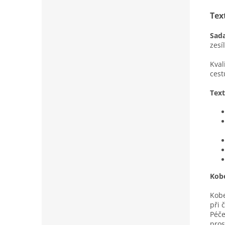
Tex
Sada
zesí
Kval
cest
Text
Kobe
Kobe
při 
Péče
pros