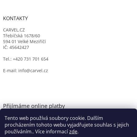
KONTAKTY
CARVEL.CZ
Třebíčská 1678/60
594 01 Velké Meziříčí
IČ: 45642427
Tel.: +420 731 701 654
E-mail: info@carvel.cz
Přijímáme online platby
Tento web používá soubory cookie. Dalším
procházením tohoto webu vyjadřujete souhlas s jejich
používáním.. Více informací
zde
.