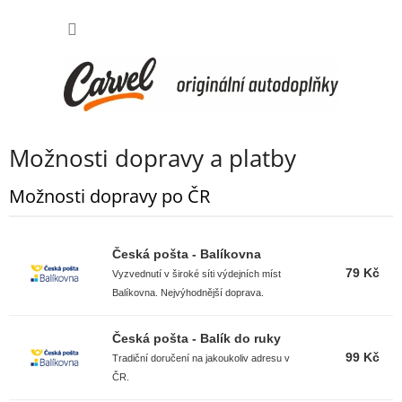
Přejít
NÁKUP
na
obsah
KOŠÍK
Možnosti dopravy a platby
Možnosti dopravy po ČR
Česká pošta - Balíkovna
79 Kč
Vyzvednutí v široké síti výdejních míst
Balíkovna. Nejvýhodnější doprava.
Česká pošta - Balík do ruky
99 Kč
Tradiční doručení na jakoukoliv adresu v
ČR.