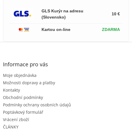
GLS Kurýr na adresu
10 €
(Slovensko)
Kartou on-line
ZDARMA
Z
á
p
a
Informace pro vás
t
Moje objednávka
í
Možnosti dopravy a platby
Kontakty
Obchodní podmínky
Podmínky ochrany osobních údajů
Poptávkový formulář
Vrácení zboží
ČLÁNKY