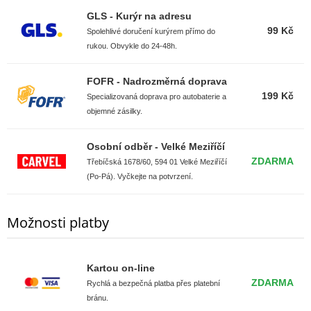
GLS - Kurýr na adresu
99 Kč
Spolehlivé doručení kurýrem přímo do
rukou. Obvykle do 24-48h.
FOFR - Nadrozměrná doprava
199 Kč
Specializovaná doprava pro autobaterie a
objemné zásilky.
Osobní odběr - Velké Meziříčí
ZDARMA
Třebíčská 1678/60, 594 01 Velké Meziříčí
(Po-Pá). Vyčkejte na potvrzení.
Možnosti platby
Kartou on-line
ZDARMA
Rychlá a bezpečná platba přes platební
bránu.