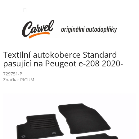
Přejít
NÁKUP
na
obsah
KOŠÍK
Textilní autokoberce Standard
pasující na Peugeot e-208 2020-
729751-P
Značka:
RIGUM