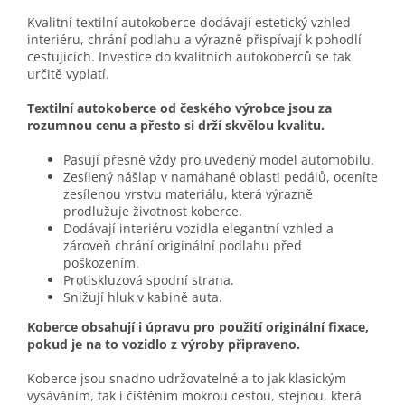
Kvalitní textilní autokoberce dodávají estetický vzhled
interiéru, chrání podlahu a výrazně přispívají k pohodlí
cestujících. Investice do kvalitních autokoberců se tak
určitě vyplatí.
Textilní autokoberce od českého výrobce jsou za
rozumnou cenu a přesto si drží skvělou kvalitu.
Pasují přesně vždy pro uvedený model automobilu.
Zesílený nášlap v namáhané oblasti pedálů, oceníte
zesílenou vrstvu materiálu, která výrazně
prodlužuje životnost koberce.
Dodávají interiéru vozidla elegantní vzhled a
zároveň chrání originální podlahu před
poškozením.
Protiskluzová spodní strana.
Snižují hluk v kabině auta.
Koberce obsahují i úpravu pro použití originální fixace,
pokud je na to vozidlo z výroby připraveno.
Koberce jsou snadno udržovatelné a to jak klasickým
vysáváním, tak i čištěním mokrou cestou, stejnou, která