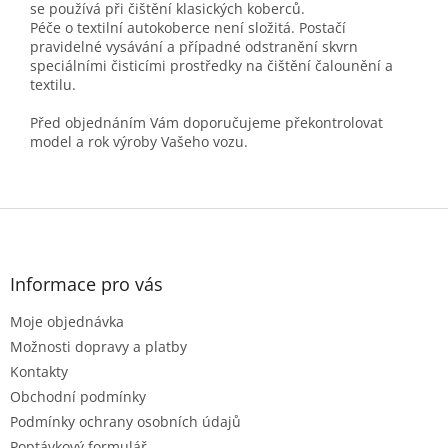
se používá při čištění klasických koberců.
Péče o textilní autokoberce není složitá. Postačí
pravidelné vysávání a případné odstranění skvrn
speciálními čisticími prostředky na čištění čalounění a
textilu.
Před objednáním Vám doporučujeme překontrolovat
model a rok výroby Vašeho vozu.
Z
á
p
a
Informace pro vás
t
Moje objednávka
í
Možnosti dopravy a platby
Kontakty
Obchodní podmínky
Podmínky ochrany osobních údajů
Poptávkový formulář