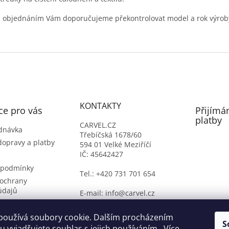
 objednáním Vám doporučujeme překontrolovat model a rok výrob
KONTAKTY
ce pro vás
Přijímá
platby
CARVEL.CZ
dnávka
Třebíčská 1678/60
dopravy a platby
594 01 Velké Meziříčí
IČ: 45642427
 podmínky
Tel.: +420 731 701 654
ochrany
údajů
E-mail: info@carvel.cz
ý formulář
oží
používá soubory cookie. Dalším procházením
S
 vyjadřujete souhlas s jejich používáním.. Více