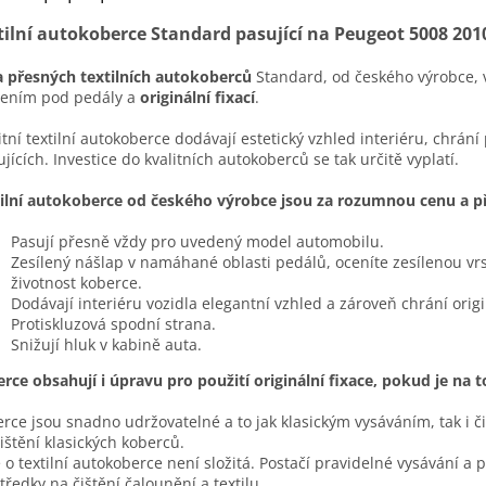
tilní autokoberce Standard pasující na Peugeot 5008 201
 přesných textilních autokoberců
Standard, od českého výrobce, 
lením pod pedály a
originální fixací
.
itní textilní autokoberce dodávají estetický vzhled interiéru, chrání
ujících. Investice do kvalitních autokoberců se tak určitě vyplatí.
ilní autokoberce od českého výrobce jsou za rozumnou cenu a pře
Pasují přesně vždy pro uvedený model automobilu.
Zesílený nášlap v namáhané oblasti pedálů, oceníte zesílenou vr
životnost koberce.
Dodávají interiéru vozidla elegantní vzhled a zároveň chrání ori
Protiskluzová spodní strana.
Snižují hluk v kabině auta.
rce obsahují i úpravu pro použití originální fixace, pokud je na 
rce jsou snadno udržovatelné a to jak klasickým vysáváním, tak i č
čištění klasických koberců.
 o textilní autokoberce není složitá. Postačí pravidelné vysávání a 
tředky na čištění čalounění a textilu.