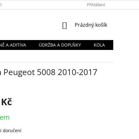
TY
OBCHODNÍ PODMÍNKY
PODMÍNKY OCHRANY OSOBNÍCH Ú
Přihlášení
NÁKUPNÍ
Prázdný košík
KOŠÍK
Ě A ADITIVA
ÚDRŽBA A DOPLŇKY
KOLA
na Peugeot 5008 2010-2017
 Kč
dem
i doručení