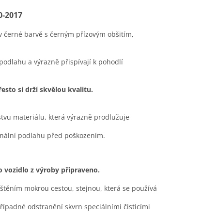
0-2017
v černé barvě s černým přízovým obšitím,
 podlahu a výrazně přispívají k pohodlí
sto si drží skvělou kvalitu.
stvu materiálu, která výrazně prodlužuje
ginální podlahu před poškozením.
to vozidlo z výroby připraveno.
ištěním mokrou cestou, stejnou, která se používá
případné odstranění skvrn speciálními čisticími