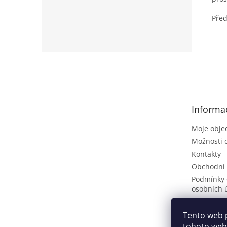
Před
Z
á
p
a
t
Informa
í
Moje obje
Možnosti 
Kontakty
Obchodní
Podmínky 
osobních 
Poptávkov
Vrácení zb
Tento web 
tohoto webu
ČLÁNKY