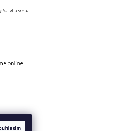
y Vašeho vozu.
me online
ouhlasím