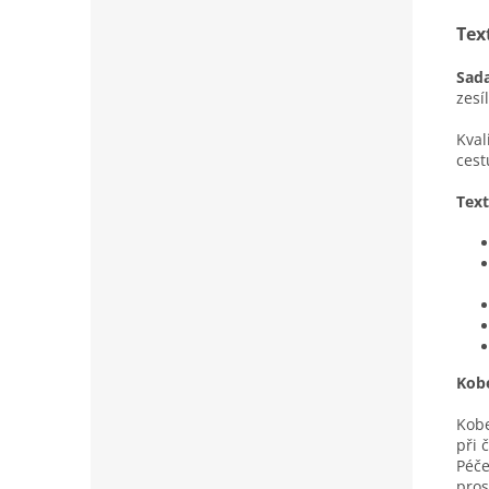
Tex
Sada
zesí
Kval
cest
Text
Kobe
Kobe
při 
Péče
pros