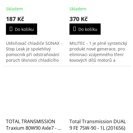
442141)
(250ml)
Skladem
Skladem
187 Kč
370 Kč
Do košíku
Do košíku
Utěsňovač chladiče SONAX -
MILITEC - 1 je plně syntetický
Stop Leak je spolehlivý
produkt nové generace, pro
pomocník při odstraňování
eliminaci vzájemného tření
poruch těsnosti chladícího
kovových dílů motorů a
systému - chladiče. Utěsní
strojních zařízení. Možnost
trhliny a menší otvory v
aplikace do spalovacích
chladícím systému.
motorů, do...
TOTAL TRANSMISSION
Total Transmission DUAL
Traxium 80W90 Axle7 - 1
9 FE 75W-90 - 1L (201656)