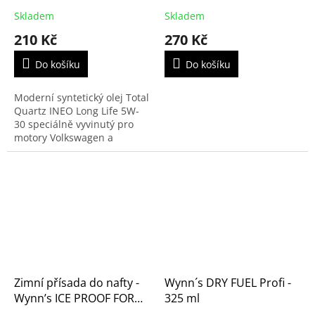
(ad blue, NOx, 10279084)
Skladem
Skladem
210 Kč
270 Kč
Do košíku
Do košíku
Moderní syntetický olej Total
Quartz INEO Long Life 5W-
30 speciálně vyvinutý pro
motory Volkswagen a
Porsche, tedy i vozy Škoda,
Seat a Audi.
Zimní přísada do nafty -
Wynn´s DRY FUEL Profi -
Wynn’s ICE PROOF FOR
325 ml
DIESEL, 250ml až na 250l