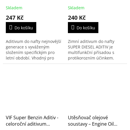
Skladem
Skladem
247 Kč
240 Kč
Do košíku
Do košíku
Aditivum do nafty nejnovější
Zimní aditivum do nafty
generace s vyváženým
SUPER DIESEL ADITIV je
složením specifickým pro
multifunkční přísadou s
letní období. Vhodný pro
protikorozním účinkem.
všechny vznětové motory,
Prodlužuje životnost
zvláště s vysokotlakým
palivového systému díky
vstřikováním.
ochraně palivového čerpadla
a údržbě...
VIF Super Benzin Aditiv -
Utěsňovač olejové
celoroční aditivum
soustavy – Engine Oil