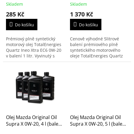
t
Skladem
Skladem
ů
285 Kč
1 370 Kč
Do košíku
Do košíku
Prémiový plně syntetický
Cenově výhodné 5litrové
motorový olej TotalEnergies
balení prémiového plně
Quartz Ineo Xtra EC6 0W-20
syntetického motorového
v balení 1 litr. Vyvinutý s
oleje TotalEnergies Quartz
využitím pokročilé
Ineo Xtra EC6 0W-20. Využívá
technologie Eco-Science pro
pokročilou technologii Eco-
maximální úsporu...
Science a splňuje...
Olej Mazda Original Oil
Olej Mazda Original Oil
Supra X 0W-20, 4 l (balení
Supra X 0W-20, 5 l (balení
4× 1 litr)
5× 1 litr)