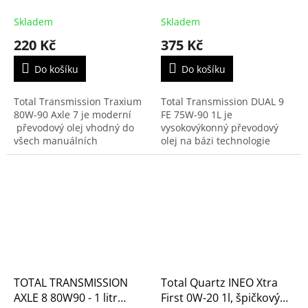
litr (166274, 201282,
957235)
Skladem
Skladem
220 Kč
375 Kč
Do košíku
Do košíku
Total Transmission Traxium
Total Transmission DUAL 9
80W-90 Axle 7 je moderní
FE 75W-90 1L je
převodový olej vhodný do
vysokovýkonný převodový
všech manuálních
olej na bázi technologie
mechanických převodovek,
syntézy TOTAL na mazání
kde je požadován olej API
vysoce namáhaných
GL-5.
mechanických a
robotizovaných převodovek
i...
TOTAL TRANSMISSION
Total Quartz INEO Xtra
AXLE 8 80W90 - 1 litr
First 0W-20 1l, špičkový