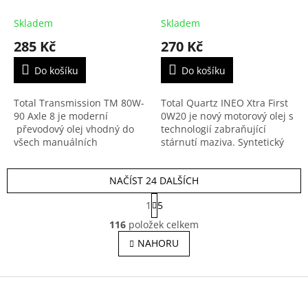
(201655)
motorový olej
Skladem
Skladem
285 Kč
270 Kč
Do košíku
Do košíku
Total Transmission TM 80W-
Total Quartz INEO Xtra First
90 Axle 8 je moderní
0W20 je nový motorový olej s
převodový olej vhodný do
technologií zabraňující
všech manuálních
stárnutí maziva. Syntetický
mechanických převodovek,
olej vyvinutý zejména pro
kde je požadován olej API
první a servisní plnění
NAČÍST 24 DALŠÍCH
GL-5.
motorů vozidel...
S
1
5
t
O
r
116
položek celkem
v
á
l
NAHORU
n
á
k
o
d
v
Z
a
á
c
á
n