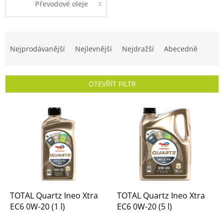
Převodové oleje
Ř
a
Nejprodávanější
Nejlevnější
Nejdražší
Abecedně
z
e
n
OTEVŘÍT FILTR
í
p
V
r
ý
o
p
d
i
u
s
k
p
t
r
ů
o
d
TOTAL Quartz Ineo Xtra
TOTAL Quartz Ineo Xtra
u
EC6 0W-20 (1 l)
EC6 0W-20 (5 l)
k