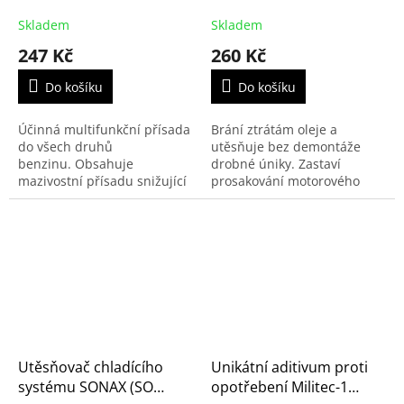
(VF005, 901132)
Stop Leak Professional -
325ml (PN77441)
Skladem
Skladem
247 Kč
260 Kč
Do košíku
Do košíku
Účinná multifunkční přísada
Brání ztrátám oleje a
do všech druhů
utěsňuje bez demontáže
benzinu. Obsahuje
drobné úniky. Zastaví
mazivostní přísadu snižující
prosakování motorového
spotřebu paliva v průměru o
oleje, snižuje spotřebu oleje
5-7%. Určeno pro moderní
a jeho znečištění. Obnovuje
motory s přímým
vláčnost a objem těsnění,
vstřikováním...
aby...
Utěsňovač chladícího
Unikátní aditivum proti
systému SONAX (SO
opotřebení Militec-1