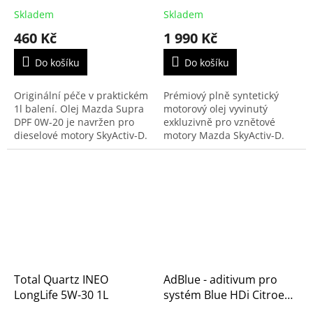
Skladem
Skladem
460 Kč
1 990 Kč
Do košíku
Do košíku
Originální péče v praktickém
Prémiový plně syntetický
1l balení. Olej Mazda Supra
motorový olej vyvinutý
DPF 0W-20 je navržen pro
exkluzivně pro vznětové
dieselové motory SkyActiv-D.
motory Mazda SkyActiv-D.
Ideální volba pro dolití nebo
Specifikace 0W-20 zajišťuje
doplnění servisní náplně.
extrémní úsporu paliva,
Chrání...
okamžité mazání při...
Total Quartz INEO
AdBlue - aditivum pro
LongLife 5W-30 1L
systém Blue HDi Citroen -
dojezdová lahev 1,89 litrů