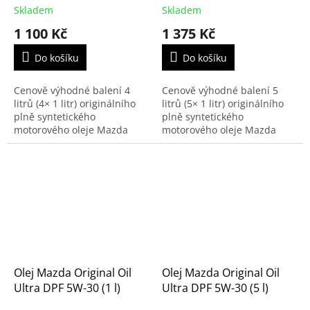
Skladem
Skladem
1 100 Kč
1 375 Kč
Do košíku
Do košíku
Cenově výhodné balení 4
Cenově výhodné balení 5
litrů (4× 1 litr) originálního
litrů (5× 1 litr) originálního
plně syntetického
plně syntetického
motorového oleje Mazda
motorového oleje Mazda
Original Oil Supra-X 0W-20.
Original Oil Supra-X 0W-20.
Tento olej byl vyvinut
Tento olej byl vyvinut
speciálně pro moderní...
speciálně pro moderní...
Olej Mazda Original Oil
Olej Mazda Original Oil
Ultra DPF 5W-30 (1 l)
Ultra DPF 5W-30 (5 l)