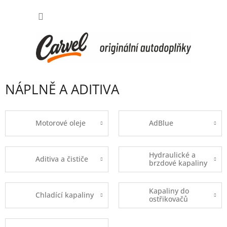
Přejít
NÁKUP
na
obsah
KOŠÍK
NÁPLNĚ A ADITIVA
Motorové oleje
AdBlue
Hydraulické a
Aditiva a čističe
brzdové kapaliny
Kapaliny do
Chladící kapaliny
ostřikovačů