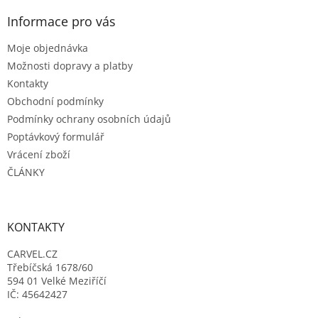
í
p
í
p
a
Informace pro vás
r
t
v
Moje objednávka
í
k
Možnosti dopravy a platby
y
v
Kontakty
ý
Obchodní podmínky
p
Podmínky ochrany osobních údajů
i
s
Poptávkový formulář
u
Vrácení zboží
ČLÁNKY
KONTAKTY
CARVEL.CZ
Třebíčská 1678/60
594 01 Velké Meziříčí
IČ: 45642427