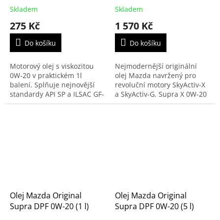
Skladem
Skladem
275 Kč
1 570 Kč
Do košíku
Do košíku
Motorový olej s viskozitou
Nejmodernější originální
0W-20 v praktickém 1l
olej Mazda navržený pro
balení. Splňuje nejnovější
revoluční motory SkyActiv-X
standardy API SP a ILSAC GF-
a SkyActiv-G. Supra X 0W-20
6A. Určen pro zážehové
představuje absolutní špičku
motory Mazda SkyActiv-X a
v mazání, která
vybrané jednotky...
maximalizuje výkon,...
Olej Mazda Original
Olej Mazda Original
Supra DPF 0W-20 (1 l)
Supra DPF 0W-20 (5 l)