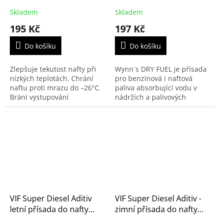
nafty (PN 22710)
Skladem
Skladem
195 Kč
197 Kč
Do košíku
Do košíku
Zlepšuje tekutost nafty při
Wynn´s DRY FUEL je přísada
nízkých teplotách. Chrání
pro benzínová i naftová
naftu proti mrazu do –26°C.
paliva absorbující vodu v
Brání vystupování
nádržích a palivových
parafinových krystalů v
systémech.
naftě, zachovává tekuté
skupenství i při
extrémních...
VIF Super Diesel Aditiv
VIF Super Diesel Aditiv -
letní přísada do nafty
zimní přísada do nafty
(VF003)
(VF001, 901133V)