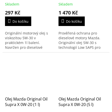
Skladem
Skladem
297 Kč
1 470 Kč
Do košíku
Do košíku
Originální motorový olej s
Prověřená ochrana pro
viskozitou 5W-30 v
dieselové motory Mazda.
praktickém 1l balení.
Originální olej 5W-30 s
Navržen pro dieselové
technologií Low SAPS pro
motory Mazda s filtrem
ochranu filtru pevných částic
pevných částic (DPF). Ideální
(DPF). Ideální volba pro
volba pro dolití mezi
motory MZR-CD a vybrané...
servisními...
Olej Mazda Original Oil
Olej Mazda Original Oil
Supra X 0W-20 (1 l)
Supra X 0W-20 (5 l)