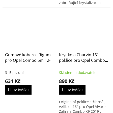
zabraňující krystalizaci a
snižující pravděpodobnost
poruchy systému vstřikování
močoviny, které je velkým...
Gumové koberce Rigum
Kryt kola Charvin 16"
pro Opel Combo 5m 12-
poklice pro Opel Combo
K9, Zafira a Vivaro
3- 5 pr. dní
Skladem u dodavatele
631 Kč
890 Kč
Do košíku
Do košíku
Originální poklice stříbrná ,
velikost 16" pro Opel Vivaro,
Zafira a Combo K9 2019-.