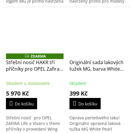
logem MG je přímo navržena
navrženy přímo pro modely
pro hliníkové disky vozů MG.
Toyota Proace, Proace City a
Zaručuje 100%
Verso. Nabízejí špičkovou
kompatibilitu, barevnou
kvalitu...
stálost...
ZDARMA
Z
D
Střešní nosič HAKR tří
Originální sada lakových
A
příčníky pro OPEL Zafira,
tužek MG, barva White
R
M
Vivaro - Wing Profile 3x
Pearl - metalická
A
Skladem u dodavatele
Skladem
5 970 Kč
399 Kč
Do košíku
Do košíku
Střešní nosič pro OPEL
Oprava perleťového laku!
ZAFIRA Life a Vivaro s třemi
Originální opravná laková
příčníky v provedení Wing
tužka MG White Pearl