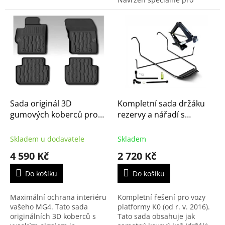
novou generaci Toyota
Proace City (od r.v. 2024) s
integrovanými podélníky....
Sada originál 3D
Kompletní sada držáku
gumových koberců pro
rezervy a nářadí s
MG4
heverem pro
Spacetourer, Jumpy,
Skladem u dodavatele
Skladem
Proace, Expert, Zafira Life
4 590 Kč
2 720 Kč
(1677686780)
Do košíku
Do košíku
Maximální ochrana interiéru
Kompletní řešení pro vozy
vašeho MG4. Tato sada
platformy K0 (od r. v. 2016).
originálních 3D koberců s
Tato sada obsahuje jak