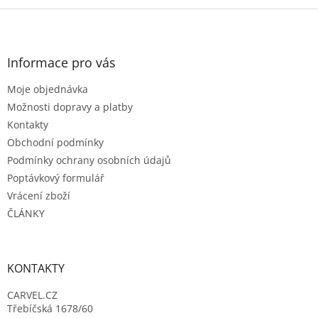
Z
á
p
a
Informace pro vás
t
Moje objednávka
í
Možnosti dopravy a platby
Kontakty
Obchodní podmínky
Podmínky ochrany osobních údajů
Poptávkový formulář
Vrácení zboží
ČLÁNKY
KONTAKTY
CARVEL.CZ
Třebíčská 1678/60