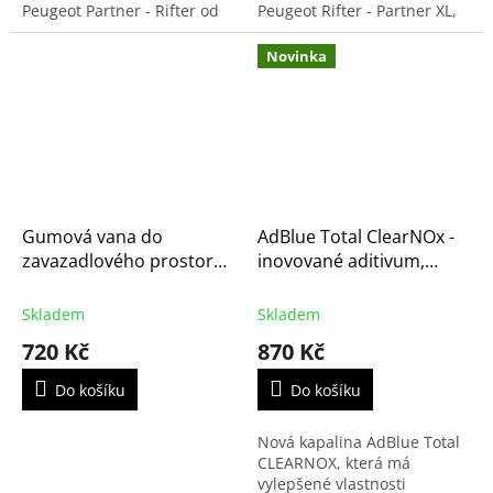
Peugeot Partner - Rifter od
Peugeot Rifter - Partner XL,
roku výroby 2008 a pro Opel
Opel Combo XL, Toyota
Combo Life od rv. 2018-. Síť
ProAce City Verso a Fiat
Novinka
může být upevněna...
Doblo XL. Obsahuje...
Gumová vana do
AdBlue Total ClearNOx -
zavazadlového prostoru
inovované aditivum,
pro TOYOTA Proace City
kanystr 10 litrů
2020-L1
Skladem
Skladem
720 Kč
870 Kč
Do košíku
Do košíku
Nová kapalina AdBlue Total
CLEARNOX, která má
vylepšené vlastnosti