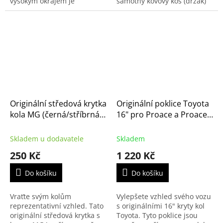
vysokým okrajem je
samotný kovový koš (držák)
vyrobena přesně podle
rezervního kola pod auto,
digitálního skenu podlahy
tak kompletní sadu nářadí
vozu. Díky svému
včetně heveru...
unikátnímu tvaru...
Originální středová krytka
Originální poklice Toyota
kola MG (černá/stříbrná)
16" pro Proace a Proace
– 10391107
City
Skladem u dodavatele
Skladem
250 Kč
1 220 Kč
Do košíku
Do košíku
Vraťte svým kolům
Vylepšete vzhled svého vozu
reprezentativní vzhled. Tato
s originálními 16" kryty kol
originální středová krytka s
Toyota. Tyto poklice jsou