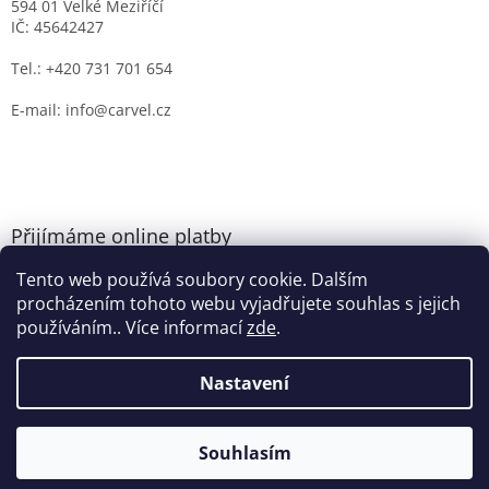
594 01 Velké Meziříčí
IČ: 45642427
Tel.: +420 731 701 654
E-mail: info@carvel.cz
Přijímáme online platby
Tento web používá soubory cookie. Dalším
procházením tohoto webu vyjadřujete souhlas s jejich
používáním.. Více informací
zde
.
Nastavení
Vytvořil Shoptet
Souhlasím
Copyright 2026
CARVEL.CZ
. Všechna práva vyhrazena.