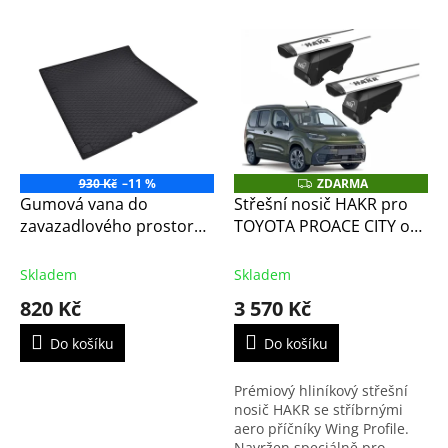
930 Kč
–11 %
ZDARMA
Z
D
Gumová vana do
Střešní nosič HAKR pro
A
zavazadlového prostoru
TOYOTA PROACE CITY od
R
M
pro TOYOTA Proace City
2024 - stříbrné příčníky
A
2020- L2
Alu Wing Profile
Skladem
Skladem
820 Kč
3 570 Kč
Do košíku
Do košíku
Prémiový hliníkový střešní
nosič HAKR se stříbrnými
aero příčníky Wing Profile.
Navržen speciálně pro