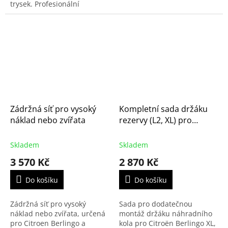
trysek. Profesionální
produkt.
Zádržná síť pro vysoký
Kompletní sada držáku
náklad nebo zvířata
rezervy (L2, XL) pro
Berlingo, Rifter, Combo,
Proace, Doblo – včetně
Skladem
Skladem
heveru a nářadí
3 570 Kč
2 870 Kč
(1677096780)
Do košíku
Do košíku
Zádržná síť pro vysoký
Sada pro dodatečnou
náklad nebo zvířata, určená
montáž držáku náhradního
pro Citroen Berlingo a
kola pro Citroën Berlingo XL,