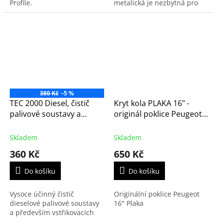
Profile.
metalická je nezbytná pro
rychlou a neviditelnou retuš
škrábanců. Zajišťuje
perfektní shodu s
unikátním...
380 Kč
–5 %
TEC 2000 Diesel, čistič
Kryt kola PLAKA 16" -
palivové soustavy a
originál poklice Peugeot
vstřikovačů diesel, 375 ml
(98252414TW)
(Diesel Injector Cleaner -
Skladem
Skladem
oranžový)
360 Kč
650 Kč
Do košíku
Do košíku
Vysoce účinný čistič
Originální poklice Peugeot
dieselové palivové soustavy
16" Plaka
a především vstřikovacích