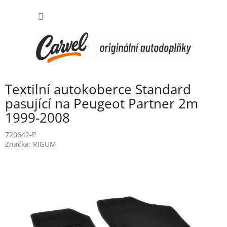
Přejít
NÁKUP
na
obsah
KOŠÍK
Textilní autokoberce Standard
pasující na Peugeot Partner 2m
1999-2008
720642-P
Značka:
RIGUM