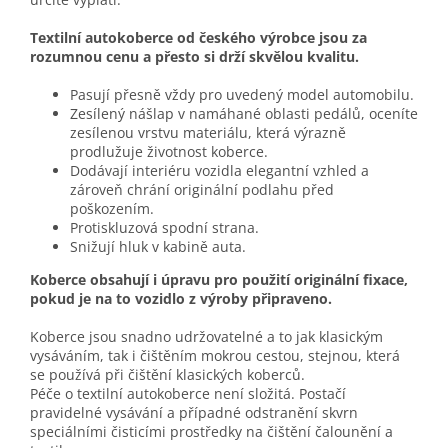
Textilní autokoberce od českého výrobce jsou za
rozumnou cenu a přesto si drží skvělou kvalitu.
Pasují přesně vždy pro uvedený model automobilu.
Zesílený nášlap v namáhané oblasti pedálů, oceníte
zesílenou vrstvu materiálu, která výrazně
prodlužuje životnost koberce.
Dodávají interiéru vozidla elegantní vzhled a
zároveň chrání originální podlahu před
poškozením.
Protiskluzová spodní strana.
Snižují hluk v kabině auta.
Koberce obsahují i úpravu pro použití originální fixace,
pokud je na to vozidlo z výroby připraveno.
Koberce jsou snadno udržovatelné a to jak klasickým
vysáváním, tak i čištěním mokrou cestou, stejnou, která
se používá při čištění klasických koberců.
Péče o textilní autokoberce není složitá. Postačí
pravidelné vysávání a případné odstranění skvrn
speciálními čisticími prostředky na čištění čalounění a