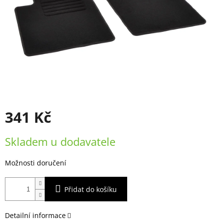
341 Kč
Měrná
Skladem u dodavatele
cena:
Možnosti doručení
Přidat do košíku
Detailní informace