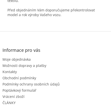
textilu.
Před objednáním Vám doporučujeme překontrolovat
model a rok výroby Vašeho vozu.
Z
á
p
a
Informace pro vás
t
Moje objednávka
í
Možnosti dopravy a platby
Kontakty
Obchodní podmínky
Podmínky ochrany osobních údajů
Poptávkový formulář
Vrácení zboží
ČLÁNKY