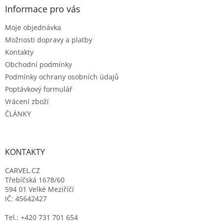
a
Informace pro vás
t
Moje objednávka
í
Možnosti dopravy a platby
Kontakty
Obchodní podmínky
Podmínky ochrany osobních údajů
Poptávkový formulář
Vrácení zboží
ČLÁNKY
KONTAKTY
CARVEL.CZ
Třebíčská 1678/60
594 01 Velké Meziříčí
IČ: 45642427
Tel.: +420 731 701 654