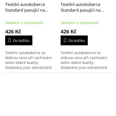
Textilní autokoberce
Textilní autokoberce
Standard pasující na
Standard pasující na
Citroën ë-C4X 2023-
Citroën ë-C4 2021-
Skladem u dodavatele
Skladem u dodavatele
426 Kč
426 Kč
Do košíku
Do košíku
Textilní autokoberce za
Textilní autokoberce za
dobrou cenu při zachování
dobrou cenu při zachování
velmi dobré kvality.
velmi dobré kvality.
Dodávány jsou standardně
Dodávány jsou standardně
s černým přízovým obšitím a
s černým přízovým obšitím a
zesílenou vrstvou koberce u
zesílenou vrstvou koberce u
řidiče.
řidiče.