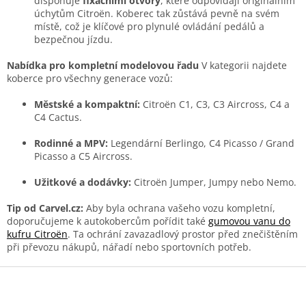
disponuje
fixačními otvory
, které odpovídají originálním
úchytům Citroën. Koberec tak zůstává pevně na svém
místě, což je klíčové pro plynulé ovládání pedálů a
bezpečnou jízdu.
Nabídka pro kompletní modelovou řadu
V kategorii najdete
koberce pro všechny generace vozů:
Městské a kompaktní:
Citroën C1, C3, C3 Aircross, C4 a
C4 Cactus.
Rodinné a MPV:
Legendární Berlingo, C4 Picasso / Grand
Picasso a C5 Aircross.
Užitkové a dodávky:
Citroën Jumper, Jumpy nebo Nemo.
Tip od Carvel.cz:
Aby byla ochrana vašeho vozu kompletní,
doporučujeme k autokobercům pořídit také
gumovou vanu do
kufru Citroën
. Ta ochrání zavazadlový prostor před znečištěním
při převozu nákupů, nářadí nebo sportovních potřeb.
Z
á
p