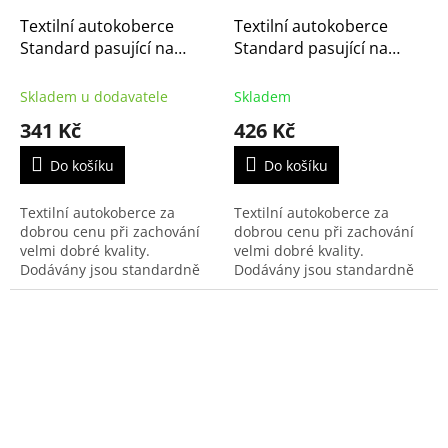
Textilní autokoberce
Textilní autokoberce
Standard pasující na
Standard pasující na
Citroën C4 Picasso 2006-
Citroën C4 Picasso 2006-
2013 3.řada
2013
Skladem u dodavatele
Skladem
341 Kč
426 Kč
Do košíku
Do košíku
Textilní autokoberce za
Textilní autokoberce za
dobrou cenu při zachování
dobrou cenu při zachování
velmi dobré kvality.
velmi dobré kvality.
Dodávány jsou standardně
Dodávány jsou standardně
s černým přízovým obšitím a
s černým přízovým obšitím a
zesílenou vrstvou koberce u
zesílenou vrstvou koberce u
řidiče.
řidiče.