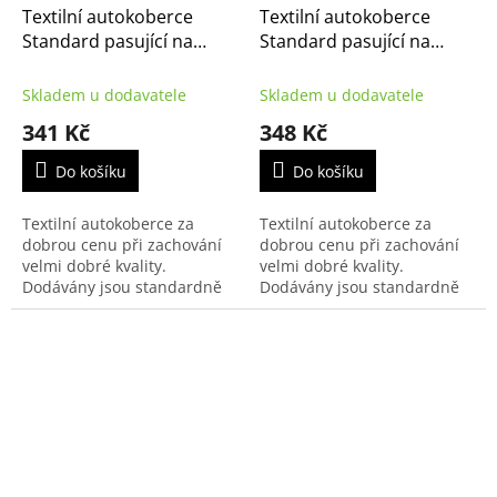
Textilní autokoberce
Textilní autokoberce
Standard pasující na
Standard pasující na
Citroën Jumpy 2007-2016
Citroën Jumper 2002-
2m osobní varianta
2006 2/3m
Skladem u dodavatele
Skladem u dodavatele
341 Kč
348 Kč
Do košíku
Do košíku
Textilní autokoberce za
Textilní autokoberce za
dobrou cenu při zachování
dobrou cenu při zachování
velmi dobré kvality.
velmi dobré kvality.
Dodávány jsou standardně
Dodávány jsou standardně
s černým přízovým obšitím a
s černým přízovým obšitím a
zesílenou vrstvou koberce u
zesílenou vrstvou koberce u
řidiče.
řidiče.