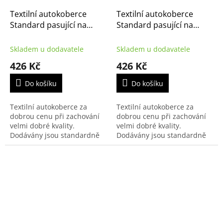
Textilní autokoberce
Textilní autokoberce
Standard pasující na
Standard pasující na
Citroën C4 Cactus 2014-
Citroën C4 Aircross 2012-
2018
2017
Skladem u dodavatele
Skladem u dodavatele
426 Kč
426 Kč
Do košíku
Do košíku
Textilní autokoberce za
Textilní autokoberce za
dobrou cenu při zachování
dobrou cenu při zachování
velmi dobré kvality.
velmi dobré kvality.
Dodávány jsou standardně
Dodávány jsou standardně
s černým přízovým obšitím a
s černým přízovým obšitím a
zesílenou vrstvou koberce u
zesílenou vrstvou koberce u
řidiče.
řidiče.