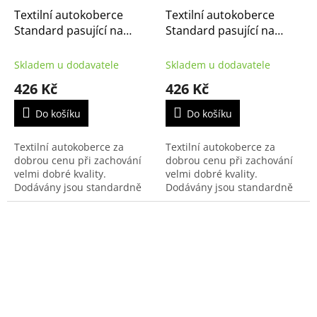
Textilní autokoberce
Textilní autokoberce
Standard pasující na
Standard pasující na
Citroën C5X 5m 2022-
Citroën C5 Aircross 2017-
Skladem u dodavatele
Skladem u dodavatele
426 Kč
426 Kč
Do košíku
Do košíku
Textilní autokoberce za
Textilní autokoberce za
dobrou cenu při zachování
dobrou cenu při zachování
velmi dobré kvality.
velmi dobré kvality.
Dodávány jsou standardně
Dodávány jsou standardně
s černým přízovým obšitím a
s černým přízovým obšitím a
zesílenou vrstvou koberce u
zesílenou vrstvou koberce u
řidiče.
řidiče.