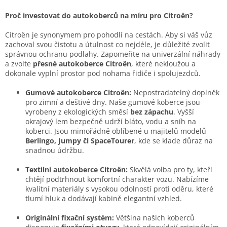
o
d
v
a
Proč investovat do autokoberců na míru pro Citroën?
á
c
n
í
Citroën je synonymem pro pohodlí na cestách. Aby si váš vůz
í
p
zachoval svou čistotu a útulnost co nejdéle, je důležité zvolit
r
správnou ochranu podlahy. Zapomeňte na univerzální náhrady
v
a zvolte
přesné autokoberce Citroën
, které nekloužou a
k
dokonale vyplní prostor pod nohama řidiče i spolujezdců.
y
v
Gumové autokoberce Citroën:
Nepostradatelný doplněk
ý
pro zimní a deštivé dny. Naše gumové koberce jsou
p
vyrobeny z ekologických směsí
bez zápachu
. Vyšší
i
okrajový lem bezpečně udrží bláto, vodu a sníh na
s
koberci. Jsou mimořádně oblíbené u majitelů modelů
u
Berlingo, Jumpy či SpaceTourer
, kde se klade důraz na
snadnou údržbu.
Textilní autokoberce Citroën:
Skvělá volba pro ty, kteří
chtějí podtrhnout komfortní charakter vozu. Nabízíme
kvalitní materiály s vysokou odolností proti oděru, které
tlumí hluk a dodávají kabině elegantní vzhled.
Originální fixační systém:
Většina našich koberců