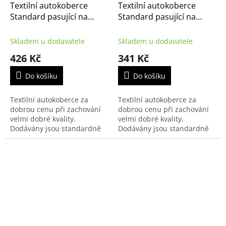
Textilní autokoberce
Textilní autokoberce
Standard pasující na
Standard pasující na
Citroën Saxo 1995-2000
Citroën Nemo 2008- 2m
Skladem u dodavatele
Skladem u dodavatele
426 Kč
341 Kč
Do košíku
Do košíku
Textilní autokoberce za
Textilní autokoberce za
dobrou cenu při zachování
dobrou cenu při zachování
velmi dobré kvality.
velmi dobré kvality.
Dodávány jsou standardně
Dodávány jsou standardně
s černým přízovým obšitím a
s černým přízovým obšitím a
zesílenou vrstvou koberce u
zesílenou vrstvou koberce u
řidiče.
řidiče.