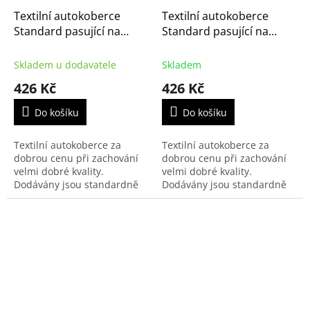
Textilní autokoberce
Textilní autokoberce
Standard pasující na
Standard pasující na
Citroën C5 2008-2017
Citroën C5 2002-2008
Skladem u dodavatele
Skladem
426 Kč
426 Kč
Do košíku
Do košíku
Textilní autokoberce za
Textilní autokoberce za
dobrou cenu při zachování
dobrou cenu při zachování
velmi dobré kvality.
velmi dobré kvality.
Dodávány jsou standardně
Dodávány jsou standardně
s černým přízovým obšitím a
s černým přízovým obšitím a
zesílenou vrstvou koberce u
zesílenou vrstvou koberce u
řidiče.
řidiče.