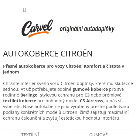
Přejít
NÁKUP
na
obsah
KOŠÍK
AUTOKOBERCE CITROËN
Přesné autokoberce pro vozy Citroën: Komfort a čistota v
jednom
Chraňte interiér svého vozu Citroën doplňky,
které mu skutečně
sednou.
Ať už potřebujete odolné
gumové koberce
pro své
rodinné
Berlingo
,
stylovou ochranu pro
C3
nebo prémiové
textilní koberce
pro pohodlný model
C5 Aircross
,
u nás si
vyberete.
Naše autokoberce jsou vyráběny přesně podle tvaru
podlahy konkrétních modelů Citroën,
čímž zajišťují maximální
ochranu čalounění a zvyšují estetickou hodnotu interiéru.
TEXTILNÍ
GUMOVÉ