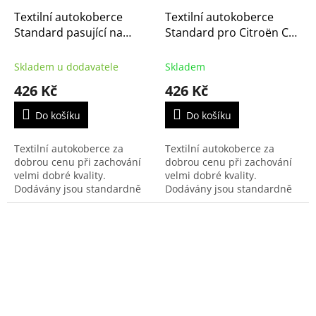
Textilní autokoberce
Textilní autokoberce
Standard pasující na
Standard pro Citroën C4
Citroën C4 X 5m 2023-
Picasso a C4 Grand
Picasso 2013-
Skladem u dodavatele
Skladem
426 Kč
426 Kč
Do košíku
Do košíku
Textilní autokoberce za
Textilní autokoberce za
dobrou cenu při zachování
dobrou cenu při zachování
velmi dobré kvality.
velmi dobré kvality.
Dodávány jsou standardně
Dodávány jsou standardně
s černým přízovým obšitím a
s černým přízovým obšitím a
zesílenou vrstvou koberce u
zesílenou vrstvou koberce u
řidiče.
řidiče.