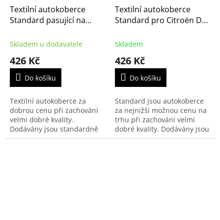
Textilní autokoberce
Textilní autokoberce
Standard pasující na
Standard pro Citroën DS
Citroën DS4 2011-
3 2010-
Skladem u dodavatele
Skladem
426 Kč
426 Kč
Do košíku
Do košíku
Textilní autokoberce za
Standard jsou autokoberce
dobrou cenu při zachování
za nejnižší možnou cenu na
velmi dobré kvality.
trhu při zachování velmi
Dodávány jsou standardně
dobré kvality. Dodávány jsou
s černým přízovým obšitím a
standardně s černým
zesílenou vrstvou koberce u
přízovým obšitím a
řidiče.
zesílenou vrstvou koberce...