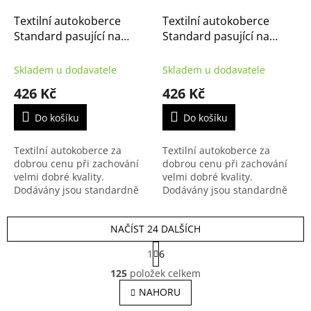
Textilní autokoberce
Textilní autokoberce
Standard pasující na
Standard pasující na
Citroën C4 2021-
Citroën C4 2011-
Skladem u dodavatele
Skladem u dodavatele
426 Kč
426 Kč
Do košíku
Do košíku
Textilní autokoberce za
Textilní autokoberce za
dobrou cenu při zachování
dobrou cenu při zachování
velmi dobré kvality.
velmi dobré kvality.
Dodávány jsou standardně
Dodávány jsou standardně
s černým přízovým obšitím a
s černým přízovým obšitím a
zesílenou vrstvou koberce u
zesílenou vrstvou koberce u
NAČÍST 24 DALŠÍCH
řidiče.
řidiče.
S
1
6
t
O
r
125
položek celkem
v
á
l
NAHORU
n
á
k