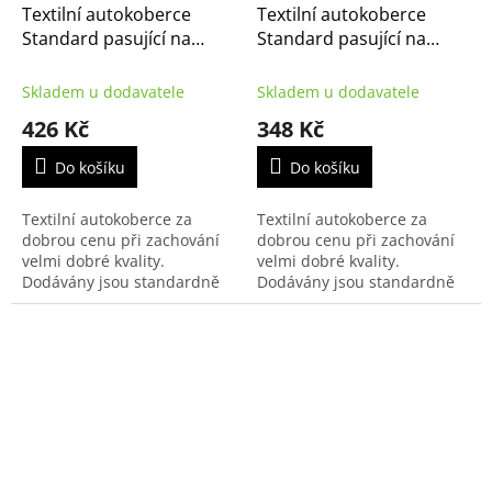
Textilní autokoberce
Textilní autokoberce
Standard pasující na
Standard pasující na
Citroën Nemo 2008-
Citroën Jumpy 2007-2016
3m užitková varianta
Skladem u dodavatele
Skladem u dodavatele
426 Kč
348 Kč
Do košíku
Do košíku
Textilní autokoberce za
Textilní autokoberce za
dobrou cenu při zachování
dobrou cenu při zachování
velmi dobré kvality.
velmi dobré kvality.
Dodávány jsou standardně
Dodávány jsou standardně
s černým přízovým obšitím a
s černým přízovým obšitím a
zesílenou vrstvou koberce u
zesílenou vrstvou koberce u
řidiče.
řidiče.