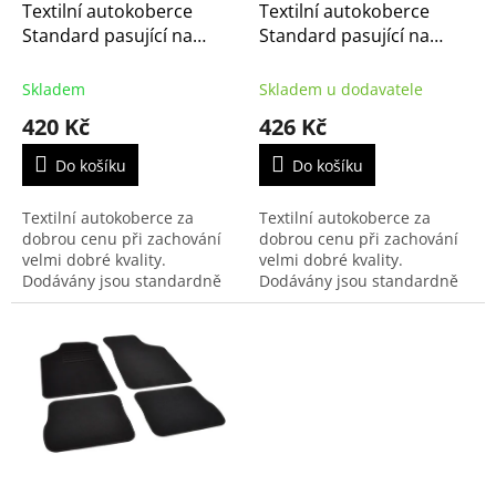
d
Textilní autokoberce
Textilní autokoberce
u
Standard pasující na
Standard pasující na
k
Citroën Xsara Picasso
Citroën Saxo 2000-2003
t
1999-2010
Skladem
Skladem u dodavatele
ů
420 Kč
426 Kč
Do košíku
Do košíku
Textilní autokoberce za
Textilní autokoberce za
dobrou cenu při zachování
dobrou cenu při zachování
velmi dobré kvality.
velmi dobré kvality.
Dodávány jsou standardně
Dodávány jsou standardně
s černým přízovým obšitím a
s černým přízovým obšitím a
zesílenou vrstvou koberce u
zesílenou vrstvou koberce u
řidiče.
řidiče.