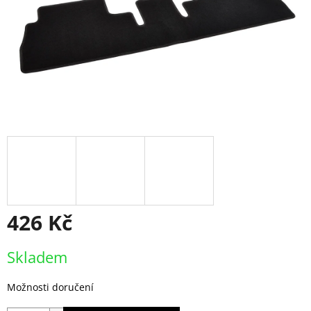
426 Kč
Měrná
Skladem
cena:
Možnosti doručení