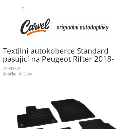
Přejít
NÁKUP
na
obsah
KOŠÍK
Textilní autokoberce Standard
pasující na Peugeot Rifter 2018-
720338-P
Značka:
RIGUM