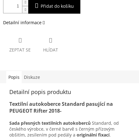
Přidat do košíku
Detailní informace
ZEPTAT SE
HLÍDAT
Popis
Diskuze
Detailní popis produktu
Textilní autokoberce Standard pasující na
PEUGEOT Rifter 2018-
Sada přesných textilních autokoberců
Standard, od
českého výrobce, v černé barvě s černým přízovým
obšitím, zesílením pod pedály a
originální fixací
.