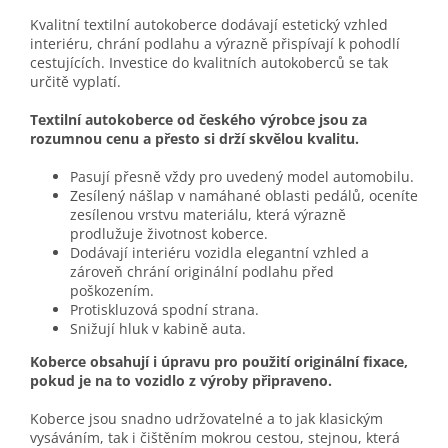
Kvalitní textilní autokoberce dodávají estetický vzhled
interiéru, chrání podlahu a výrazně přispívají k pohodlí
cestujících. Investice do kvalitních autokoberců se tak
určitě vyplatí.
Textilní autokoberce od českého výrobce jsou za
rozumnou cenu a přesto si drží skvělou kvalitu.
Pasují přesně vždy pro uvedený model automobilu.
Zesílený nášlap v namáhané oblasti pedálů, oceníte
zesílenou vrstvu materiálu, která výrazně
prodlužuje životnost koberce.
Dodávají interiéru vozidla elegantní vzhled a
zároveň chrání originální podlahu před
poškozením.
Protiskluzová spodní strana.
Snižují hluk v kabině auta.
Koberce obsahují i úpravu pro použití originální fixace,
pokud je na to vozidlo z výroby připraveno.
Koberce jsou snadno udržovatelné a to jak klasickým
vysáváním, tak i čištěním mokrou cestou, stejnou, která