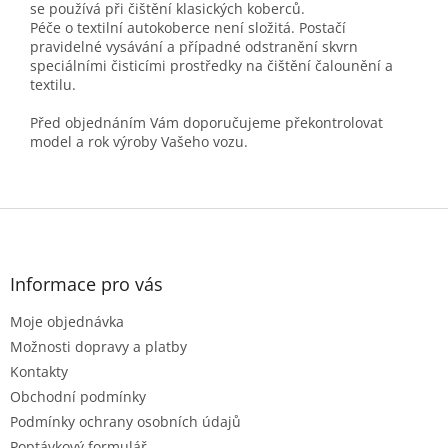
se používá při čištění klasických koberců.
Péče o textilní autokoberce není složitá. Postačí
pravidelné vysávání a případné odstranění skvrn
speciálními čisticími prostředky na čištění čalounění a
textilu.
Před objednáním Vám doporučujeme překontrolovat
model a rok výroby Vašeho vozu.
Z
á
p
a
Informace pro vás
t
Moje objednávka
í
Možnosti dopravy a platby
Kontakty
Obchodní podmínky
Podmínky ochrany osobních údajů
Poptávkový formulář