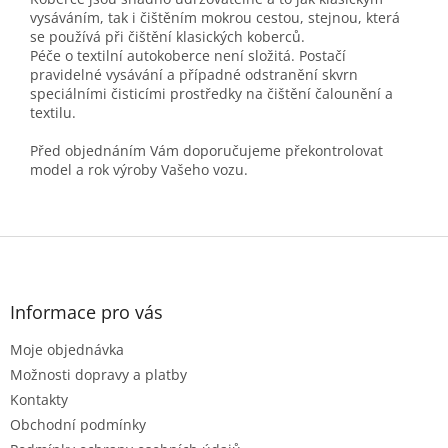
vysáváním, tak i čištěním mokrou cestou, stejnou, která
se používá při čištění klasických koberců.
Péče o textilní autokoberce není složitá. Postačí
pravidelné vysávání a případné odstranění skvrn
speciálními čisticími prostředky na čištění čalounění a
textilu.
Před objednáním Vám doporučujeme překontrolovat
model a rok výroby Vašeho vozu.
Z
á
p
a
Informace pro vás
t
Moje objednávka
í
Možnosti dopravy a platby
Kontakty
Obchodní podmínky