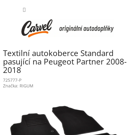
Přejít
NÁKUP
na
obsah
KOŠÍK
Textilní autokoberce Standard
pasující na Peugeot Partner 2008-
2018
725777-P
Značka:
RIGUM