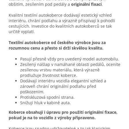
obšitím, zesílením pod pedály a
originální fixací
.
Kvalitní textilní autokoberce dodávají estetický vzhled
interiéru, chrání podlahu a výrazně přispívají k pohodlí
cestujících. Investice do kvalitních autokoberců se tak
určitě vyplatí.
Textilní autokoberce od českého výrobce jsou za
rozumnou cenu a přesto si drží skvělou kvalitu.
Pasují přesně vždy pro uvedený model automobilu.
Zesílený nášlap v namáhané oblasti pedálů, oceníte
zesílenou vrstvu materiálu, která výrazně
prodlužuje životnost koberce.
Dodávají interiéru vozidla elegantní vzhled a
zároveň chrání originální podlahu před
poškozením.
Protiskluzová spodní strana.
Snižují hluk v kabině auta.
Koberce obsahují i úpravu pro použití originální fixace,
pokud je na to vozidlo z výroby připraveno.
Koberce jsou snadno udržovatelné a to jak klasickým