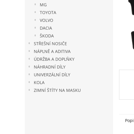
n
MG
e
TOYOTA
l
VOLVO
DACIA
ŠKODA
STŘEŠNÍ NOSIČE
NÁPLNĚ A ADITIVA
ÚDRŽBA A DOPLŇKY
NÁHRADNÍ DÍLY
UNIVERZÁLNÍ DÍLY
KOLA
ZIMNÍ ŠTÍTY NA MASKU
Popi