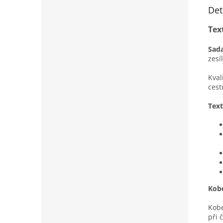
Det
Tex
Sada
zesí
Kval
cest
Text
Kobe
Kobe
při 