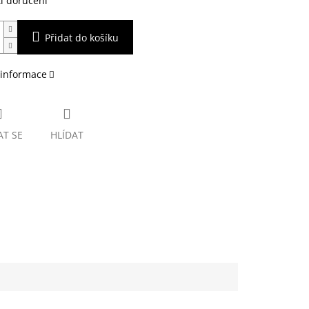
i doručení
Přidat do košíku
 informace
AT SE
HLÍDAT