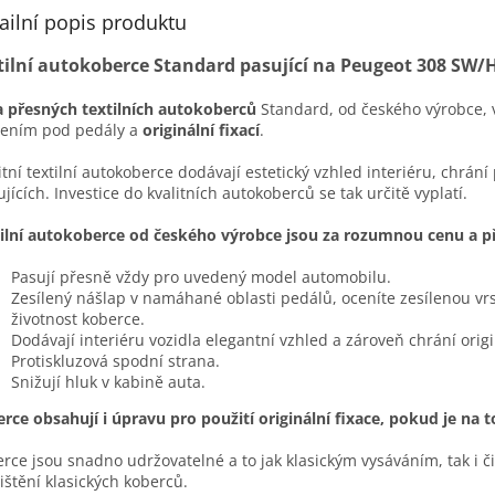
ailní popis produktu
tilní autokoberce Standard pasující na Peugeot 308 SW/
 přesných textilních autokoberců
Standard, od českého výrobce, 
lením pod pedály a
originální fixací
.
itní textilní autokoberce dodávají estetický vzhled interiéru, chrání
ujících. Investice do kvalitních autokoberců se tak určitě vyplatí.
ilní autokoberce od českého výrobce jsou za rozumnou cenu a pře
Pasují přesně vždy pro uvedený model automobilu.
Zesílený nášlap v namáhané oblasti pedálů, oceníte zesílenou vr
životnost koberce.
Dodávají interiéru vozidla elegantní vzhled a zároveň chrání ori
Protiskluzová spodní strana.
Snižují hluk v kabině auta.
rce obsahují i úpravu pro použití originální fixace, pokud je na 
rce jsou snadno udržovatelné a to jak klasickým vysáváním, tak i č
čištění klasických koberců.