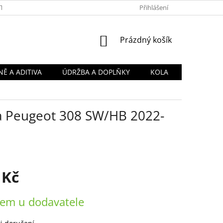
TY
OBCHODNÍ PODMÍNKY
PODMÍNKY OCHRANY OSOBNÍCH Ú
Přihlášení
NÁKUPNÍ
Prázdný košík
KOŠÍK
Ě A ADITIVA
ÚDRŽBA A DOPLŇKY
KOLA
na Peugeot 308 SW/HB 2022-
 Kč
em u dodavatele