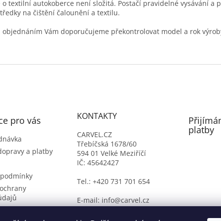
 o textilní autokoberce není složitá. Postačí pravidelné vysávání a 
tředky na čištění čalounění a textilu.
 objednáním Vám doporučujeme překontrolovat model a rok výrob
KONTAKTY
ce pro vás
Přijímá
platby
CARVEL.CZ
dnávka
Třebíčská 1678/60
dopravy a platby
594 01 Velké Meziříčí
IČ: 45642427
 podmínky
Tel.: +420 731 701 654
ochrany
údajů
E-mail: info@carvel.cz
ý formulář