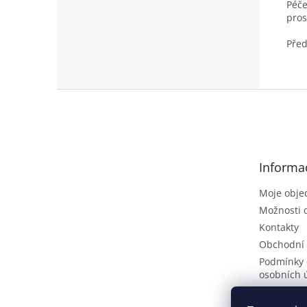
Péče
pros
Před
Z
á
p
a
t
Informa
í
Moje obje
Možnosti 
Kontakty
Obchodní
Podmínky 
osobních 
Poptávkov