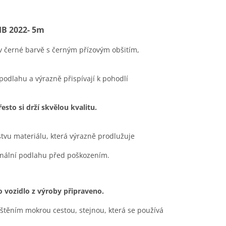
HB 2022- 5m
v černé barvě s černým přízovým obšitím,
 podlahu a výrazně přispívají k pohodlí
sto si drží skvělou kvalitu.
stvu materiálu, která výrazně prodlužuje
ginální podlahu před poškozením.
to vozidlo z výroby připraveno.
ištěním mokrou cestou, stejnou, která se používá