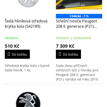
k
p
t
r
ů
o
7 940 Kč
–7 %
d
Šedá hliníková středová
Střešní nosiče Peugeot
u
krytka kola (542189)
208 II. generace (P21)
k
(1635025880)
t
Skladem
Skladem u dodavatele
ů
510 Kč
7 309 Kč
Do košíku
Do košíku
Středová krytka kola v barvě
Sada dvou příčných
šedá hliník, 1 ks.
střešních tyčí z hliníku pro
Peugeot 208 II. generace
(P21), výroba od roku 2019.