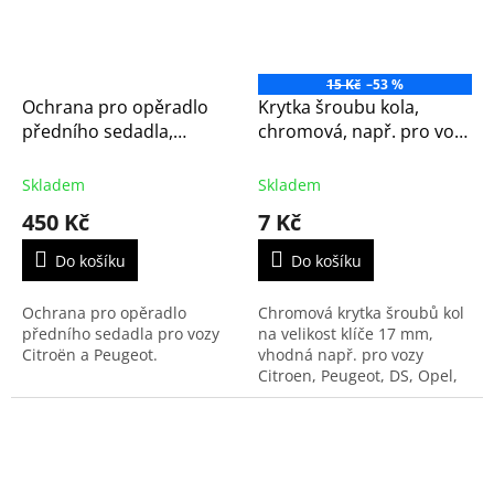
15 Kč
–53 %
Ochrana pro opěradlo
Krytka šroubu kola,
předního sedadla,
chromová, např. pro vozy
originál Citroën - Peugeot
Citroen, Peugeot, Opel,
(1676030480, sk1)
Fiat a Toyota
Skladem
Skladem
450 Kč
7 Kč
Do košíku
Do košíku
Ochrana pro opěradlo
Chromová krytka šroubů kol
předního sedadla pro vozy
na velikost klíče 17 mm,
Citroën a Peugeot.
vhodná např. pro vozy
Citroen, Peugeot, DS, Opel,
Fiat a Toyota.