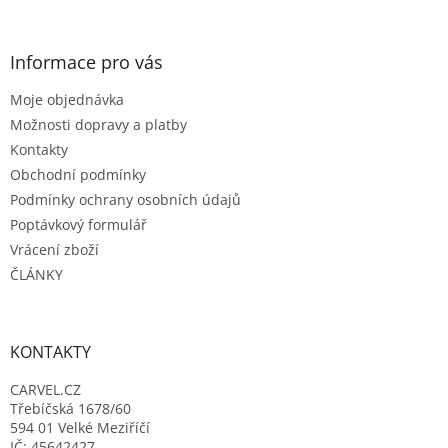
á
á
d
p
a
a
Informace pro vás
c
t
í
Moje objednávka
í
p
r
Možnosti dopravy a platby
v
Kontakty
k
Obchodní podmínky
y
Podmínky ochrany osobních údajů
v
ý
Poptávkový formulář
p
Vrácení zboží
i
ČLÁNKY
s
u
KONTAKTY
CARVEL.CZ
Třebíčská 1678/60
594 01 Velké Meziříčí
IČ: 45642427