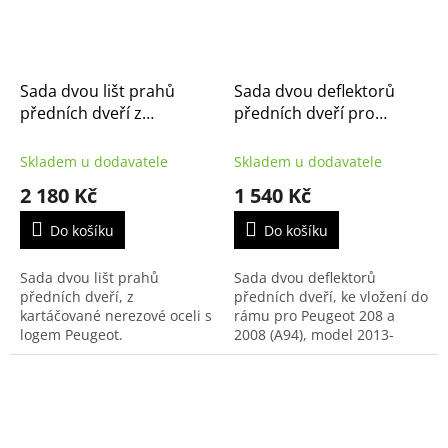
Sada dvou lišt prahů
Sada dvou deflektorů
předních dveří z
předních dveří pro
nerezové oceli - originál
Peugeot 208 a 2008 (A94)
Peugeot (1608204880)
(1607396380)
Skladem u dodavatele
Skladem u dodavatele
2 180 Kč
1 540 Kč
Do košíku
Do košíku
Sada dvou lišt prahů
Sada dvou deflektorů
předních dveří, z
předních dveří, ke vložení do
kartáčované nerezové oceli s
rámu pro Peugeot 208 a
logem Peugeot.
2008 (A94), model 2013-
2019.