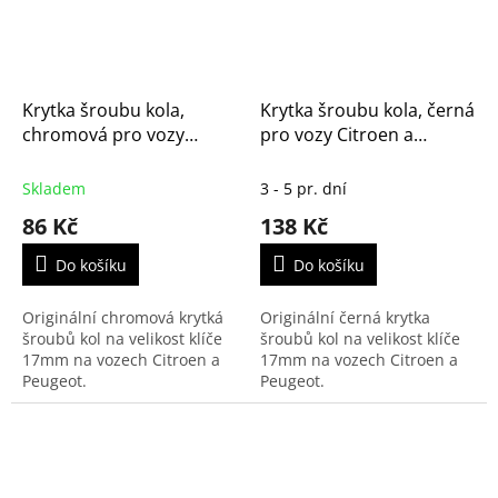
Krytka šroubu kola,
Krytka šroubu kola, černá
chromová pro vozy
pro vozy Citroen a
Citroen a Peugeot -
Peugeot - originál
originál (1611818780)
(16074052XT)
Skladem
3 - 5 pr. dní
86 Kč
138 Kč
Do košíku
Do košíku
Originální chromová krytká
Originální černá krytka
šroubů kol na velikost klíče
šroubů kol na velikost klíče
17mm na vozech Citroen a
17mm na vozech Citroen a
Peugeot.
Peugeot.