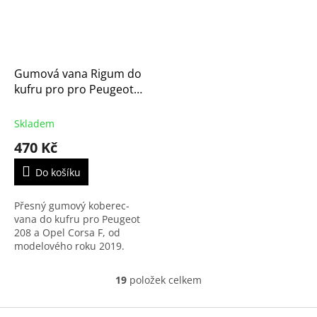
Gumová vana Rigum do
kufru pro pro Peugeot
208 (P21) a Opel Corsa F
(826098)S1
Skladem
470 Kč
Do košíku
Přesný gumový koberec-
vana do kufru pro Peugeot
208 a Opel Corsa F, od
modelového roku 2019.
19
položek celkem
O
v
l
Z