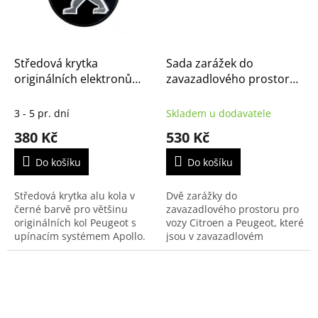
Středová krytka
Sada zarážek do
originálních elektronů
zavazadlového prostoru
Peugeot, černá
Citroën - Peugeot
(16080403XY)
(9414EE)
3 - 5 pr. dní
Skladem u dodavatele
380 Kč
530 Kč
Do košíku
Do košíku
Středová krytka alu kola v
Dvě zarážky do
černé barvě pro většinu
zavazadlového prostoru pro
originálních kol Peugeot s
vozy Citroen a Peugeot, které
upínacím systémem Apollo.
jsou v zavazadlovém
prostoru vybavené
kobercem se smyčkovým
vlasem.