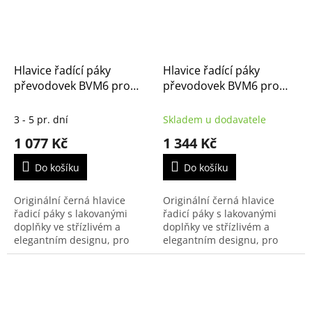
Hlavice řadící páky
Hlavice řadící páky
převodovek BVM6 pro
převodovek BVM6 pro
Citroen a Peugeot
Citroen a Peugeot
(98193765ZD)
(98118898ZD)
3 - 5 pr. dní
Skladem u dodavatele
1 077 Kč
1 344 Kč
Do košíku
Do košíku
Originální černá hlavice
Originální černá hlavice
řadicí páky s lakovanými
řadicí páky s lakovanými
doplňky ve střízlivém a
doplňky ve střízlivém a
elegantním designu, pro
elegantním designu, pro
auta se šestistupňovou
auta se šestistupňovou
manuální převodovkou.
manuální převodovkou.