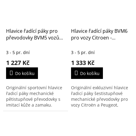
Hlavice řadící páky pro
Hlavice řadící páky BVM6
převodovky BVM5 vozů
pro vozy Citroen -
Citroen a Peugeot
Peugeot, saténový chrom
(96738471VV)
(96738472VV)
3 - 5 pr. dní
3 - 5 pr. dní
1 227 Kč
1 333 Kč
Do košíku
Do košíku
Originální sportovní hlavice
Originální exkluzivní hlavice
řadicí páky mechanické
řadicí páky šestistupňové
pětistupňové převodovky s
mechanické převodovky pro
imitací kůže a zamaku.
vozy Citroën a Peugeot,
provedení saténový chrom