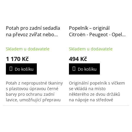
Potah pro zadní sedadla
Popelník – originál
na převoz zvířat nebo
Citroën - Peugeot - Opel -
nákladu, originál Citroen
Fiat (758905)
(1607075880)
Skladem u dodavatele
Skladem u dodavatele
1 170 Kč
494 Kč
Do košíku
Do košíku
Potah z nepropustné tkaniny
Originální popelník s víčkem
s plastovou úpravou černé
se vkládá na místo
barvy pro ochranu zadní
některého ze dvou držáků
lavice, umožňující přepravu
na nápoje na středové
domácích zvířat nebo
konzoli a může rovněž
znečištěných předmětů.
sloužit jako odkládací
prostor.