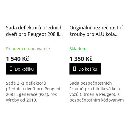
Sada deflektorů předních
Originální bezpečnostní
dveří pro Peugeot 208 II.
šrouby pro ALU kola
generace (P21)
Citroën, Peugeot, Opel,
(1648389080)
Toyota | 1688061880
Skladem u dodavatele
Skladem
1 540 Kč
1 350 Kč
Do košíku
Do košíku
Sada 2 ks deflektorů
Sada bezpečnostních
předních dveří pro Peugeot
šroubů pro hliníková kola
208 II. generace (P21), rok
vozů Citroën a Peugeot, s
výroby od 2019.
bezpečnostním kódovaným
klíčem - ořechem na 17 klíč.
Sada 4 ks šroubů s
kódováním pomocí kolíků.
Vhodné...