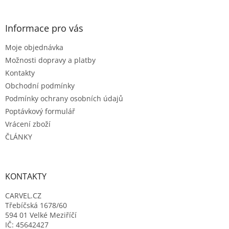
á
á
d
p
a
a
Informace pro vás
c
t
í
Moje objednávka
í
p
r
Možnosti dopravy a platby
v
Kontakty
k
Obchodní podmínky
y
Podmínky ochrany osobních údajů
v
ý
Poptávkový formulář
p
Vrácení zboží
i
ČLÁNKY
s
u
KONTAKTY
CARVEL.CZ
Třebíčská 1678/60
594 01 Velké Meziříčí
IČ: 45642427