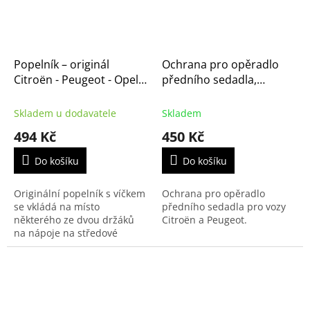
Popelník – originál
Ochrana pro opěradlo
Citroën - Peugeot - Opel -
předního sedadla,
Fiat (758905)
originál Citroën - Peugeot
(1676030480, sk1)
Skladem u dodavatele
Skladem
494 Kč
450 Kč
Do košíku
Do košíku
Originální popelník s víčkem
Ochrana pro opěradlo
se vkládá na místo
předního sedadla pro vozy
některého ze dvou držáků
Citroën a Peugeot.
na nápoje na středové
konzoli a může rovněž
sloužit jako odkládací
prostor.