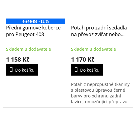
1 316 Kč
–12 %
Přední gumové koberce
Potah pro zadní sedadla
pro Peugeot 408
na převoz zvířat nebo
nákladu, originál Citroen
(1607075880)
Skladem u dodavatele
Skladem u dodavatele
1 158 Kč
1 170 Kč
Do košíku
Do košíku
Potah z nepropustné tkaniny
s plastovou úpravou černé
barvy pro ochranu zadní
lavice, umožňující přepravu
domácích zvířat nebo
znečištěných předmětů.