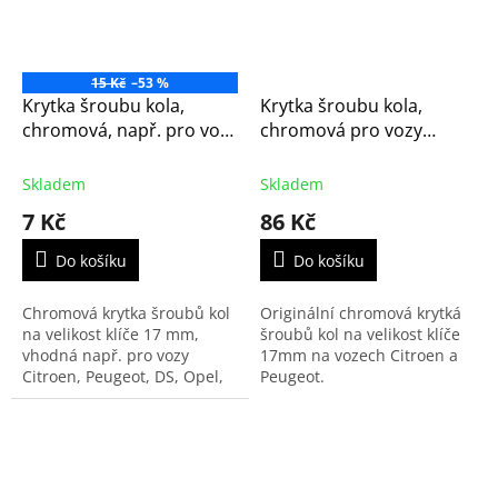
15 Kč
–53 %
Krytka šroubu kola,
Krytka šroubu kola,
chromová, např. pro vozy
chromová pro vozy
Citroen, Peugeot, Opel,
Citroen a Peugeot -
Fiat a Toyota
originál (1611818780)
Skladem
Skladem
7 Kč
86 Kč
Do košíku
Do košíku
Chromová krytka šroubů kol
Originální chromová krytká
na velikost klíče 17 mm,
šroubů kol na velikost klíče
vhodná např. pro vozy
17mm na vozech Citroen a
Citroen, Peugeot, DS, Opel,
Peugeot.
Fiat a Toyota.