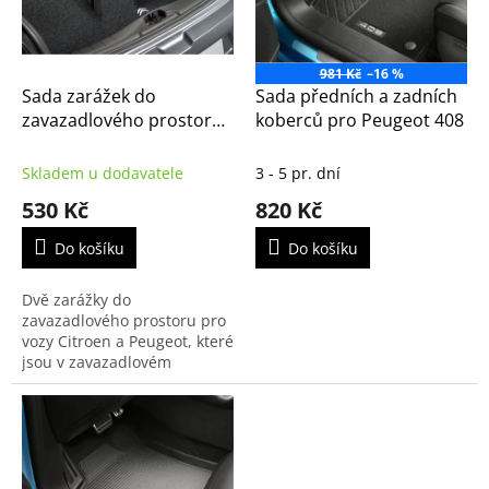
k
p
t
r
ů
o
981 Kč
–16 %
d
Sada zarážek do
Sada předních a zadních
u
zavazadlového prostoru
koberců pro Peugeot 408
k
Citroën - Peugeot
t
(9414EE)
Skladem u dodavatele
3 - 5 pr. dní
ů
530 Kč
820 Kč
Do košíku
Do košíku
Dvě zarážky do
zavazadlového prostoru pro
vozy Citroen a Peugeot, které
jsou v zavazadlovém
prostoru vybavené
kobercem se smyčkovým
vlasem.