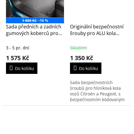
1 885 Kč
–16 %
Sada předních a zadních
Originální bezpečnostní
gumových koberců pro
šrouby pro ALU kola
Peugeot 408
Citroën, Peugeot, Opel,
Toyota | 1688061880
3 - 5 pr. dní
Skladem
1 575 Kč
1 350 Kč
Do košíku
Do košíku
Sada bezpečnostních
šroubů pro hliníková kola
vozů Citroën a Peugeot, s
bezpečnostním kódovaným
klíčem - ořechem na 17 klíč.
Sada 4 ks šroubů s
kódováním pomocí kolíků.
Vhodné...