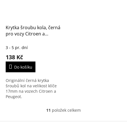
Krytka šroubu kola, černá
pro vozy Citroen a
Peugeot - originál
(16074052XT)
3 - 5 pr. dní
138 Kč
Do košíku
Originální černá krytka
šroubů kol na velikost klíče
17mm na vozech Citroen a
Peugeot.
11
položek celkem
O
v
l
Z