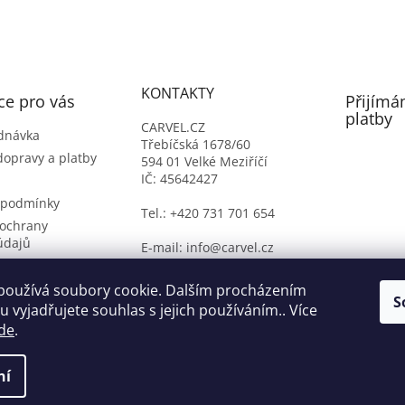
KONTAKTY
ce pro vás
Přijímá
platby
CARVEL.CZ
dnávka
Třebíčská 1678/60
dopravy a platby
594 01 Velké Meziříčí
IČ: 45642427
 podmínky
Tel.: +420 731 701 654
ochrany
údajů
E-mail: info@carvel.cz
ý formulář
oží
používá soubory cookie. Dalším procházením
S
 vyjadřujete souhlas s jejich používáním.. Více
de
.
ní
na.