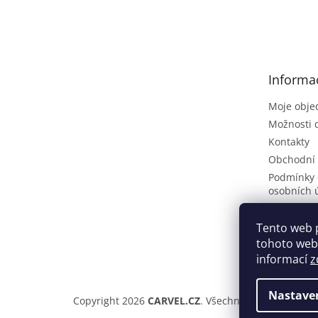
Z
á
p
a
t
Informa
í
Moje obje
Možnosti 
Kontakty
Obchodní
Podmínky 
osobních 
Poptávkov
Vrácení zb
Tento web 
tohoto webu
ČLÁNKY
informací
z
Nastave
Copyright 2026
CARVEL.CZ
. Všechna práva vyhraze