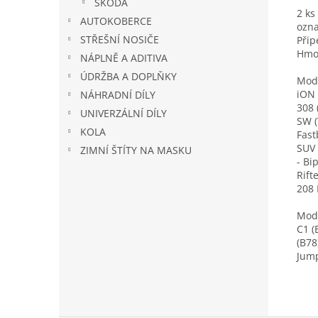
ŠKODA
2 ks
AUTOKOBERCE
ozna
STŘEŠNÍ NOSIČE
Přip
Hmot
NÁPLNĚ A ADITIVA
ÚDRŽBA A DOPLŇKY
Mode
iON 
NÁHRADNÍ DÍLY
308 
UNIVERZÁLNÍ DÍLY
SW (
KOLA
Fast
SUV 
ZIMNÍ ŠTÍTY NA MASKU
- Bi
Rift
208 
Mode
C1 (
(B78
Jump