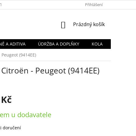
TY
OBCHODNÍ PODMÍNKY
PODMÍNKY OCHRANY OSOBNÍCH Ú
Přihlášení
NÁKUPNÍ
Prázdný košík
KOŠÍK
Ě A ADITIVA
ÚDRŽBA A DOPLŇKY
KOLA
- Peugeot (9414EE)
Citroën - Peugeot (9414EE)
 Kč
em u dodavatele
i doručení