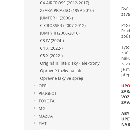
C4 AIRCROSS (2012-2017)
Dvě 
XSARA PICASSO (1999-2010)
zava
JUMPER II (2006-)
Pro 
C-CROSSER (2007-2012)
Prod
JUMPY II (2006-2016)
způs
C3 IV (2024-)
Tyto
C4 X (2022-)
způs
C5 X (2022-)
náku
Originální lité disky - elektrony
zava
Je m
Opravné tužky na lak
přep
Opravné laky ve spreji
UPO
OPEL
ZAR
PEUGEOT
VOZ
TOYOTA
ZAV
MG
ABY
MAZDA
UPE
FIAT
NAB