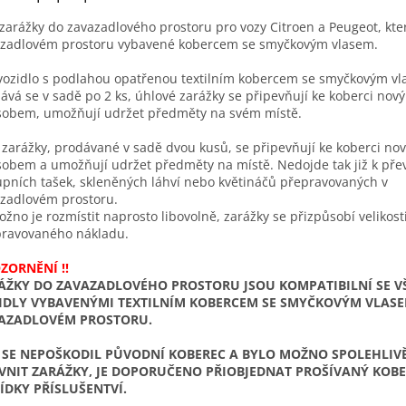
zarážky do zavazadlového prostoru pro vozy Citroen a Peugeot, kter
zadlovém prostoru vybavené kobercem se smyčkovým vlasem.
vozidlo s podlahou opatřenou textilním kobercem se smyčkovým vl
ává se v sadě po 2 ks, úhlové zarážky se připevňují ke koberci nov
obem, umožňují udržet předměty na svém místě.
 zarážky, prodávané v sadě dvou kusů, se připevňují ke koberci no
obem a umožňují udržet předměty na místě. Nedojde tak již k pře
pních tašek, skleněných láhví nebo květináčů přepravovaných v
zadlovém prostoru.
ožno je rozmístit naprosto libovolně, zarážky se přizpůsobí velikost
ravovaného nákladu.
ZORNĚNÍ !!
ÁŽKY DO ZAVAZADLOVÉHO PROSTORU JSOU KOMPATIBILNÍ SE V
IDLY VYBAVENÝMI TEXTILNÍM KOBERCEM SE SMYČKOVÝM VLASE
AZADLOVÉM PROSTORU.
 SE NEPOŠKODIL PŮVODNÍ KOBEREC A BYLO MOŽNO SPOLEHLIV
VNIT ZARÁŽKY, JE DOPORUČENO PŘIOBJEDNAT PROŠÍVANÝ KOBE
ÍDKY PŘÍSLUŠENTVÍ.