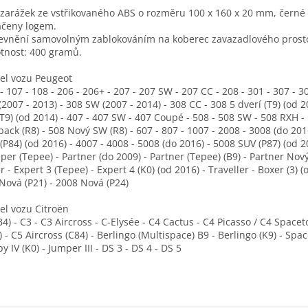
 zarážek ze vstřikovaného ABS o rozměru 100 x 160 x 20 mm, černé 
čeny logem.
evnění samovolným zablokováním na koberec zavazadlového prost
nost: 400 gramů.
l vozu Peugeot
- 107 - 108 - 206 - 206+ - 207 - 207 SW - 207 CC - 208 - 301 - 307 - 3
(2007 - 2013) - 308 SW (2007 - 2014) - 308 CC - 308 5 dverí (T9) (od 2
T9) (od 2014) - 407 - 407 SW - 407 Coupé - 508 - 508 SW - 508 RXH -
back (R8) - 508 Nový SW (R8) - 607 - 807 - 1007 - 2008 - 3008 (do 201
(P84) (od 2016) - 4007 - 4008 - 5008 (do 2016) - 5008 SUV (P87) (od 2
pper (Tepee) - Partner (do 2009) - Partner (Tepee) (B9) - Partner Nový
er - Expert 3 (Tepee) - Expert 4 (K0) (od 2016) - Traveller - Boxer (3) (
Nová (P21) - 2008 Nová (P24)
l vozu Citroën
B4) - C3 - C3 Aircross - C-Elysée - C4 Cactus - C4 Picasso / C4 Space
) - C5 Aircross (C84) - Berlingo (Multispace) B9 - Berlingo (K9) - Spa
y IV (K0) - Jumper III - DS 3 - DS 4 - DS 5