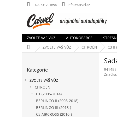
Přejít
+420731701654
info@carvel.cz
na
obsah
ZVOLTE VÁŠ VŮZ
AUTOKOBERCE
STŘEŠN
Domů
ZVOLTE VÁŠ VŮZ
CITROËN
C3 II
P
Sad
o
Přeskočit
s
Kategorie
9414EE
kategorie
t
Značka
r
ZVOLTE VÁŠ VŮZ
a
CITROËN
n
C1 (2005-2014)
n
í
BERLINGO II (2008-2018)
p
BERLINGO III (2018-)
a
C3 AIRCROSS (2010-)