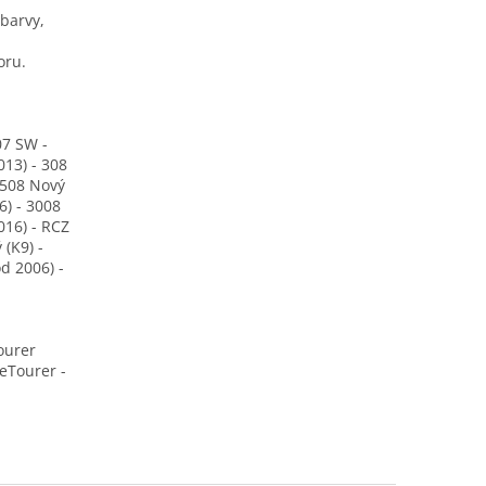
barvy,
oru.
07 SW -
013) - 308
 508 Nový
6) - 3008
016) - RCZ
 (K9) -
od 2006) -
tourer
ceTourer -