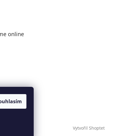
me online
ouhlasím
Vytvořil Shoptet