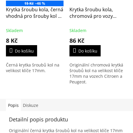
15 Kč
–46 %
Krytka šroubu kola, černá
Krytka šroubu kola,
vhodná pro šrouby kol 17
chromová pro vozy
mm
Citroen a Peugeot -
originál (1611818780)
Skladem
Skladem
8 Kč
86 Kč
Do košíku
Do košíku
Černá krytka šroubů kol na
Originální chromová krytká
velikost klíče 17mm.
šroubů kol na velikost klíče
17mm na vozech Citroen a
Peugeot.
Popis
Diskuze
Detailní popis produktu
Originální černá krytka šroubů kol na velikost klíče 17mm