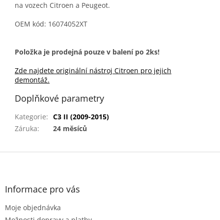
na vozech Citroen a Peugeot.
OEM kód: 16074052XT
Položka je prodejná pouze v balení po 2ks!
Zde najdete originální nástroj Citroen pro jejich
demontáž.
Doplňkové parametry
Kategorie
:
C3 II (2009-2015)
Záruka
:
24 měsíců
Z
á
p
a
Informace pro vás
t
Moje objednávka
í
Možnosti dopravy a platby