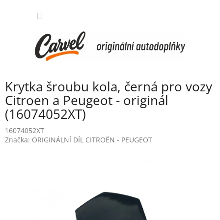
Přejít
NÁKUP
na
obsah
KOŠÍK
Krytka šroubu kola, černá pro vozy
Citroen a Peugeot - originál
(16074052XT)
16074052XT
Značka:
ORIGINÁLNÍ DÍL CITROËN - PEUGEOT