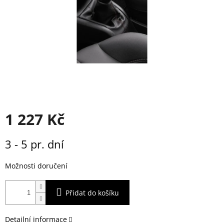
1 227 Kč
Měrná
3 - 5 pr. dní
cena:
Možnosti doručení
Přidat do košíku
Detailní informace