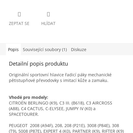
ZEPTAT SE
HLÍDAT
Popis
Související soubory (1)
Diskuze
Detailní popis produktu
Originální sportovní hlavice řadicí páky mechanické
pětistupňové převodovky s imitací kůže a zamaku.
Vhodé pro modely:
CITROËN BERLINGO (K9), C3 III. (B618), C3 AIRCROSS
(A88), C4 CACTUS, C-ELYSEE, JUMPY IV (K0) a
SPACETOURER.
PEUGEOT 2008 (A94F), 208, 208 (P21E), 3008 (P84E), 308
(T9), 5008 (P87E), EXPERT 4 (K0), PARTNER (K9), RIFTER (K9)