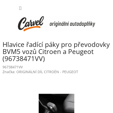
Přejít
NÁKUP
na
obsah
KOŠÍK
Hlavice řadící páky pro převodovky
BVM5 vozů Citroen a Peugeot
(96738471VV)
96738471VV
Značka:
ORIGINÁLNÍ DÍL CITROËN - PEUGEOT