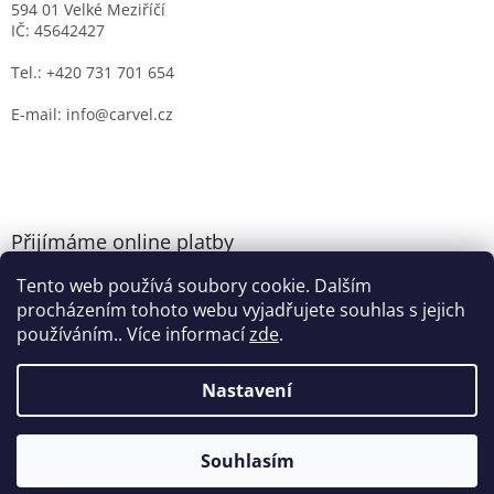
594 01 Velké Meziříčí
IČ: 45642427
Tel.: +420 731 701 654
E-mail: info@carvel.cz
Přijímáme online platby
Tento web používá soubory cookie. Dalším
procházením tohoto webu vyjadřujete souhlas s jejich
používáním.. Více informací
zde
.
Nastavení
Vytvořil Shoptet
Souhlasím
Copyright 2026
CARVEL.CZ
. Všechna práva vyhrazena.