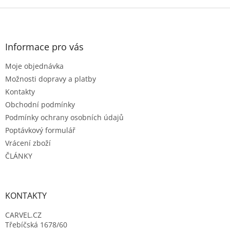
Z
á
p
a
Informace pro vás
t
Moje objednávka
í
Možnosti dopravy a platby
Kontakty
Obchodní podmínky
Podmínky ochrany osobních údajů
Poptávkový formulář
Vrácení zboží
ČLÁNKY
KONTAKTY
CARVEL.CZ
Třebíčská 1678/60