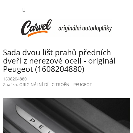
Přejít
NÁKUP
na
obsah
KOŠÍK
Sada dvou lišt prahů předních
dveří z nerezové oceli - originál
Peugeot (1608204880)
1608204880
Značka:
ORIGINÁLNÍ DÍL CITROËN - PEUGEOT