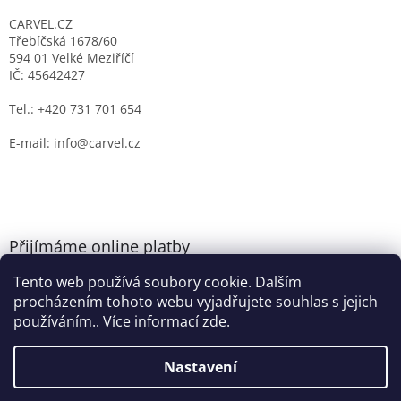
CARVEL.CZ
Třebíčská 1678/60
594 01 Velké Meziříčí
IČ: 45642427
Tel.: +420 731 701 654
E-mail: info@carvel.cz
Přijímáme online platby
Tento web používá soubory cookie. Dalším
procházením tohoto webu vyjadřujete souhlas s jejich
používáním.. Více informací
zde
.
Nastavení
Vytvořil Shoptet