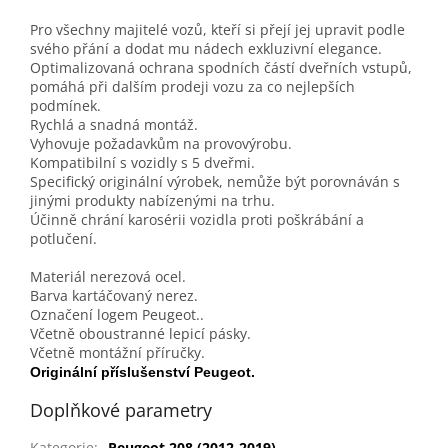
Pro všechny majitelé vozů, kteří si přejí jej upravit podle
svého přání a dodat mu nádech exkluzivní elegance.
Optimalizovaná ochrana spodních částí dveřních vstupů,
pomáhá při dalším prodeji vozu za co nejlepších
podmínek.
Rychlá a snadná montáž.
Vyhovuje požadavkům na provovýrobu.
Kompatibilní s vozidly s 5 dveřmi.
Specifický originální výrobek, nemůže být porovnáván s
jinými produkty nabízenými na trhu.
Účinně chrání karosérii vozidla proti poškrábání a
potlučení.
Materiál nerezová ocel.
Barva kartáčovaný nerez.
Označení logem Peugeot..
Včetně oboustranné lepicí pásky.
Včetně montážní příručky.
Originální příslušenství Peugeot.
Doplňkové parametry
Kategorie
:
Peugeot 208 (2012-2019)