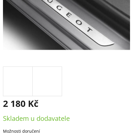
2 180 Kč
Měrná
Skladem u dodavatele
cena:
Možnosti doručení