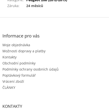
Záruka
:
24 měsíců
Z
á
p
a
Informace pro vás
t
Moje objednávka
í
Možnosti dopravy a platby
Kontakty
Obchodní podmínky
Podmínky ochrany osobních údajů
Poptávkový formulář
Vrácení zboží
ČLÁNKY
KONTAKTY