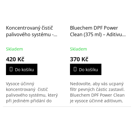
Koncentrovaný čistič
Bluechem DPF Power
palivového systému -
Clean (375 ml) – Aditivum
Wynn's DIESEL EXTREME
pro regeneraci a čištění
CLEANER, 500ml
filtru pevných částic
Skladem
Skladem
(PN12293)
(33450)
420 Kč
370 Kč
Do košíku
Do košíku
Vysoce účinný
Nedovolte, aby vás ucpaný
koncentrovaný čistič
filtr pevných částic zastavil.
palivového systému, který
Bluechem DPF Power Clean
při jediném přidání do
je vysoce účinné aditivum,
nádrže dokáže odstranit
které snižuje teplotu
nečistoty, usazeniny, karbon
spalování sazí ve filtru
a vrátit opět rozprašovacím
DPF/FAP. Umožňuje tak...
tryskám...