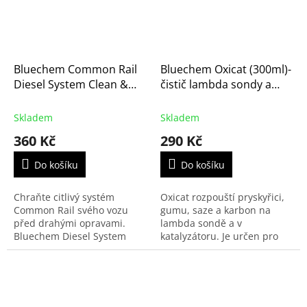
Bluechem Common Rail
Bluechem Oxicat (300ml)-
Diesel System Clean &
čistič lambda sondy a
Protect (375 ml) –
katalyzátoru (33230)
Profesionální čistič a
Skladem
Skladem
ochrana dieselových
360 Kč
290 Kč
systémů (33098)
Do košíku
Do košíku
Chraňte citlivý systém
Oxicat rozpouští pryskyřici,
Common Rail svého vozu
gumu, saze a karbon na
před drahými opravami.
lambda sondě a v
Bluechem Diesel System
katalyzátoru. Je určen pro
Clean & Protect je
benzinové, dieselové a také
profesionální aditivum, které
hybridní systémy. Po
odstraňuje i ty nejmenší
bezpečném vyčištění
částice...
lambda sondy...