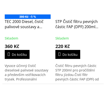
380 Kč
–5 %
TEC 2000 Diesel, čistič
STP Čistič filtru pevných
palivové soustavy a
částic FAP (DPF) 200ml
vstřikovačů diesel, 375 ml
(30-047)
(Diesel Injector Cleaner -
Skladem
Skladem
oranžový)
360 Kč
220 Kč
Do košíku
Do košíku
Vysoce účinný čistič
Čistič filtru pevných částic
dieselové palivové soustavy
STP 200ml pro pročíštění
a především vstřikovacích
filtru jízdou.Čistí filtr
trysek. Profesionální
pevných částic FAP (DPF) od
produkt.
sazí při každodenní jízdě v
městském provozu a na
krátkých trasách.