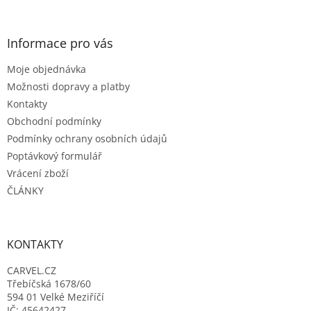
á
á
d
p
a
a
Informace pro vás
c
t
í
Moje objednávka
í
p
r
Možnosti dopravy a platby
v
Kontakty
k
Obchodní podmínky
y
Podmínky ochrany osobních údajů
v
ý
Poptávkový formulář
p
Vrácení zboží
i
ČLÁNKY
s
u
KONTAKTY
CARVEL.CZ
Třebíčská 1678/60
594 01 Velké Meziříčí
IČ: 45642427