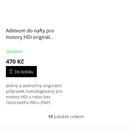
Aditivum do nafty pro
motory HDi originál
Citroen - Peugeot 300ml
(1611332980)
Skladem
470 Kč
Do košíku
Jediný a jedinečný originální
přípravek homologovaný pro
motory HDi s nebo bez
částicového filtru (FAP)
značek Citroën-Peugeot.
Vysoce koncentrovaná
19
položek celkem
O
přísada pro čištění,
v
mazání...
l
Z