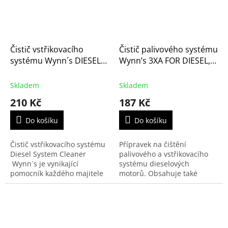
Čistič vstřikovacího
Čistič palivového systému
systému Wynn´s DIESEL
Wynn’s 3XA FOR DIESEL,
SYSTEM CLEANER, 325ml
325ml (PN76459)
(PN46751)
Skladem
Skladem
210 Kč
187 Kč
Do košíku
Do košíku
Čistič vstřikovacího systému
Přípravek na čištění
Diesel System Cleaner
palivového a vstřikovacího
Wynn´s je vynikající
systému dieselových
pomocník každého majitele
motorů. Obsahuje také
naftového auta, protože
aditiva zlepšující spalování.
vrací motoru původní
vlastnosti a prodlužuje
jeho...