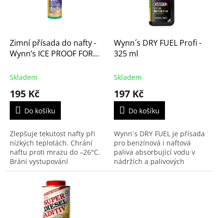
k
p
t
r
ů
o
d
Zimní přísada do nafty -
Wynn´s DRY FUEL Profi -
u
Wynn’s ICE PROOF FOR
325 ml
k
DIESEL, 250ml až na 250l
t
nafty (PN 22710)
Skladem
Skladem
ů
195 Kč
197 Kč
Do košíku
Do košíku
Zlepšuje tekutost nafty při
Wynn´s DRY FUEL je přísada
nízkých teplotách. Chrání
pro benzínová i naftová
naftu proti mrazu do –26°C.
paliva absorbující vodu v
Brání vystupování
nádržích a palivových
parafinových krystalů v
systémech.
naftě, zachovává tekuté
skupenství i při
extrémních...