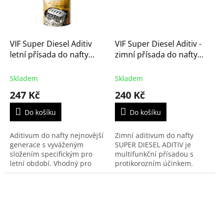
VIF Super Diesel Aditiv
VIF Super Diesel Aditiv -
letní přísada do nafty
zimní přísada do nafty
(VF003)
(VF001, 901133V)
Skladem
Skladem
247 Kč
240 Kč
Do košíku
Do košíku
Aditivum do nafty nejnovější
Zimní aditivum do nafty
generace s vyváženým
SUPER DIESEL ADITIV je
složením specifickým pro
multifunkční přísadou s
letní období. Vhodný pro
protikorozním účinkem.
všechny vznětové motory,
Prodlužuje životnost
zvláště s vysokotlakým
palivového systému díky
vstřikováním.
ochraně palivového čerpadla
a údržbě...