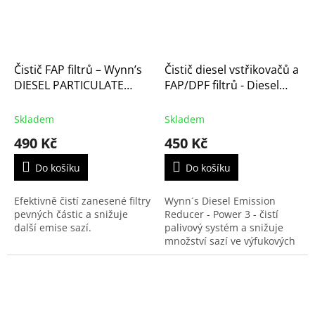
Čistič FAP filtrů – Wynn’s
Čistič diesel vstřikovačů a
DIESEL PARTICULATE
FAP/DPF filtrů - Diesel
FILTER REGENERATOR,
Emission Reducer, 500ml
500ml (PN28392)
(PN50392)
Skladem
Skladem
490 Kč
450 Kč
Do košíku
Do košíku
Efektivně čistí zanesené filtry
Wynn´s Diesel Emission
pevných částic a snižuje
Reducer - Power 3 - čistí
další emise sazí.
palivový systém a snižuje
množství sazí ve výfukových
plynech. Zlepšuje spalování
a výkon motoru. Snižuje
spotřebu paliva....