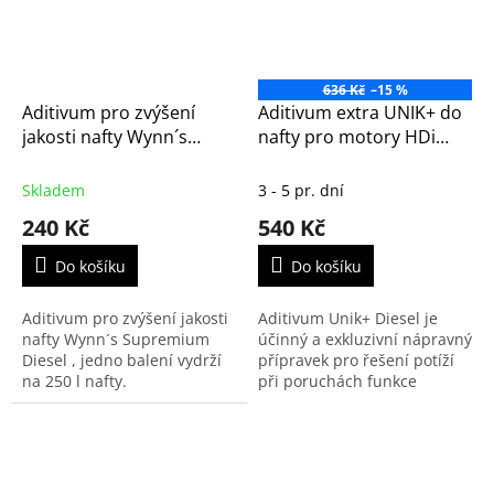
636 Kč
–15 %
Aditivum pro zvýšení
Aditivum extra UNIK+ do
jakosti nafty Wynn´s
nafty pro motory HDi
SUPREMIUM DIESEL
originál Citroen a
250ml (PN22910)
Peugeot 300ml
Skladem
3 - 5 pr. dní
240 Kč
540 Kč
Do košíku
Do košíku
Aditivum pro zvýšení jakosti
Aditivum Unik+ Diesel je
nafty Wynn´s Supremium
účinný a exkluzivní nápravný
Diesel , jedno balení vydrží
přípravek pro řešení potíží
na 250 l nafty.
při poruchách funkce
naftových motorů. Umožňuje
odstranit poruchy činnosti
způsobené zanesením...