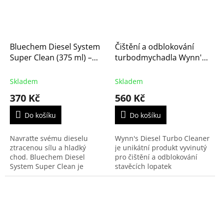
Bluechem Diesel System
Čištění a odblokování
Super Clean (375 ml) –
turbodmychadla Wynn's
Intenzivní čistič
DIESEL TURBO CLEANER
vstřikování naftových
500ml (W32092)
Skladem
Skladem
motorů (33398)
370 Kč
560 Kč
Do košíku
Do košíku
Navraťte svému dieselu
Wynn's Diesel Turbo Cleaner
ztracenou sílu a hladký
je unikátní produkt vyvinutý
chod. Bluechem Diesel
pro čištění a odblokování
System Super Clean je
stavěcích lopatek
vysoce účinný koncentrát,
turbodnychadel. Odstraňuje
který odstraňuje i ty
karbonové usazeniny a
nejodolnější usazeniny
uvolní zalepené lopatky a...
karbonu a sazí...