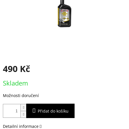
490 Kč
Měrná
Skladem
cena:
Možnosti doručení
Přidat do košíku
Detailní informace