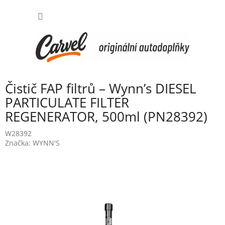
Přejít
NÁKUP
na
obsah
KOŠÍK
Čistič FAP filtrů – Wynn’s DIESEL
PARTICULATE FILTER
REGENERATOR, 500ml (PN28392)
W28392
Značka:
WYNN'S