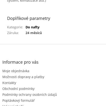
systém, klimatizace atd.)
wyns, wynns, wins, winns
Doplňkové parametry
Kategorie
:
Do nafty
Záruka
:
24 měsíců
Z
á
p
a
Informace pro vás
t
Moje objednávka
í
Možnosti dopravy a platby
Kontakty
Obchodní podmínky
Podmínky ochrany osobních údajů
Poptávkový formulář