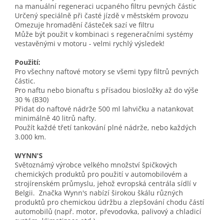
na manuální regeneraci ucpaného filtru pevných částic
Určený speciálně při časté jízdě v městském provozu
Omezuje hromadění částeček sazí ve filtru
Může být použit v kombinaci s regeneračními systémy
vestavěnými v motoru - velmi rychlý výsledek!
Použití:
Pro všechny naftové motory se všemi typy filtrů pevných
částic.
Pro naftu nebo bionaftu s přísadou biosložky až do výše
30 % (B30)
Přidat do naftové nádrže 500 ml lahvičku a natankovat
minimálně 40 litrů nafty.
Použít každé třetí tankování plné nádrže, nebo každých
3.000 km.
WYNN'S
Světoznámý výrobce velkého množství špičkových
chemických produktů pro použití v automobilovém a
strojírenském průmyslu, jehož evropská centrála sídlí v
Belgii. Značka Wynn's nabízí širokou škálu různých
produktů pro chemickou údržbu a zlepšování chodu částí
automobilů (např. motor, převodovka, palivový a chladicí