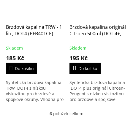
Brzdová kapalina TRW - 1
Brzdová kapalina originál
litr, DOT4 (PFB401CE)
Citroen 500ml (DOT 4+,
DOT4, Peugeot)
Skladem
Skladem
185 Kč
195 Kč
Do košíku
Do košíku
Syntetická brzdová kapalina
Syntetická brzdová kapalina
TRW DOT4 s nízkou
DOT4 plus originál Citroen-
viskozitou pro brzdové a
Peugeot s nízkou viskozitou
spojkové okruhy. Vhodná pro
pro brzdové a spojkové
všechny moderní i starší
okruhy. Vhodná pro všechny
vozy Citroen-Peugeot s
moderní i starší vozy
6
položek celkem
O
výjimkou vozidel s
Citroen-Peugeot s...
v
centrálním...
l
Z
á