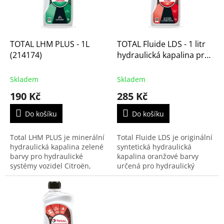
k
p
t
r
ů
o
d
TOTAL LHM PLUS - 1L
TOTAL Fluide LDS - 1 litr
u
(214174)
hydraulická kapalina pro
k
Citroen C5 a C6
t
(SK118502, 166224)
Skladem
Skladem
ů
190 Kč
285 Kč
Do košíku
Do košíku
Total LHM PLUS je minerální
Total Fluide LDS je originální
hydraulická kapalina zelené
syntetická hydraulická
barvy pro hydraulické
kapalina oranžové barvy
systémy vozidel Citroën,
určená pro hydraulický
Jedná se o originální náplň
systém vozidel značky
hydrauliky pro pro Citroën
Citroën vybavených
DS, SM, GS,...
systémem Hydractive 3, jako
jsou...