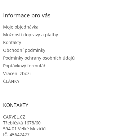
á
d
p
a
a
Informace pro vás
c
t
í
Moje objednávka
í
p
r
Možnosti dopravy a platby
v
Kontakty
k
Obchodní podmínky
y
Podmínky ochrany osobních údajů
v
ý
Poptávkový formulář
p
Vrácení zboží
i
ČLÁNKY
s
u
KONTAKTY
CARVEL.CZ
Třebíčská 1678/60
594 01 Velké Meziříčí
IČ: 45642427