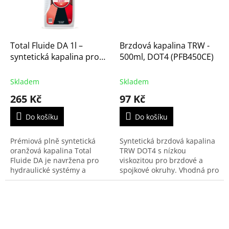
Total Fluide DA 1l –
Brzdová kapalina TRW -
syntetická kapalina pro
500ml, DOT4 (PFB450CE)
posilovače řízení a
hydrauliku
Skladem
Skladem
265 Kč
97 Kč
Do košíku
Do košíku
Prémiová plně syntetická
Syntetická brzdová kapalina
oranžová kapalina Total
TRW DOT4 s nízkou
Fluide DA je navržena pro
viskozitou pro brzdové a
hydraulické systémy a
spojkové okruhy. Vhodná pro
posilovače řízení moderních
všechny moderní i starší
vozů. Je nezbytná pro
vozy Citroen-Peugeot s
systémy s
výjimkou vozidel s
elektrohydraulickým...
centrálním...