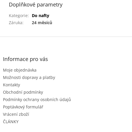
Doplňkové parametry
Kategorie
:
Do nafty
Záruka
:
24 měsíců
Z
á
p
a
Informace pro vás
t
Moje objednávka
í
Možnosti dopravy a platby
Kontakty
Obchodní podmínky
Podmínky ochrany osobních údajů
Poptávkový formulář
Vrácení zboží
ČLÁNKY