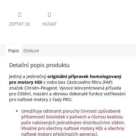
ZEPTAT SE
HLÍDAT
Popis
Diskuze
Detailní popis produktu
Jediný a jedinečný
originální přípravek homologovaný
pro motory HDi
s nebo bez částicového filtru (FAP)
značek Citroën-Peugeot. Vysoce koncentrovaná přísada
pro čištění, mazání a obnovu dokonalé funkce vstřikování
pro naftové motory z řady PRO.
Umožňuje odstranit poruchy činnosti způsobené
přítomností biosložek v palivech a různou kvalitou
paliv nabízených jednotlivými distribučními sítěmi.
Vhodné pro všechny naftové motory HDi a všechny
naftové motory předchozích generací.