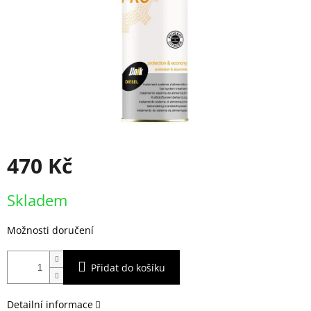
470 Kč
Měrná
Skladem
cena:
Možnosti doručení
Přidat do košíku
Detailní informace