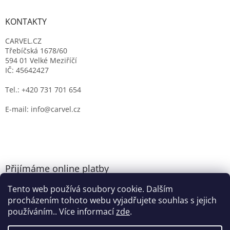
KONTAKTY
CARVEL.CZ
Třebíčská 1678/60
594 01 Velké Meziříčí
IČ: 45642427
Tel.: +420 731 701 654
E-mail: info@carvel.cz
Přijímáme online platby
Tento web používá soubory cookie. Dalším
procházením tohoto webu vyjadřujete souhlas s jejich
používáním.. Více informací
zde
.