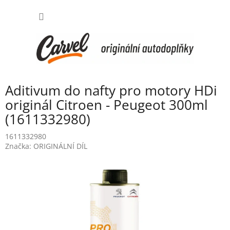
Přejít
NÁKUP
na
obsah
KOŠÍK
Aditivum do nafty pro motory HDi
originál Citroen - Peugeot 300ml
(1611332980)
1611332980
Značka:
ORIGINÁLNÍ DÍL