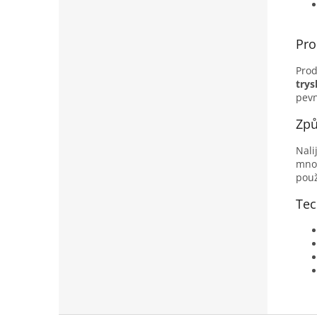
Pro
Prod
trys
pevn
Způ
Nali
množ
použ
Tec