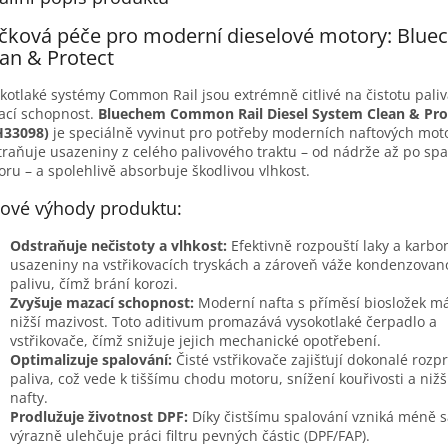
čková péče pro moderní dieselové motory: Blu
an & Protect
kotlaké systémy Common Rail jsou extrémně citlivé na čistotu paliv
ací schopnost.
Bluechem Common Rail Diesel System Clean & Pro
H33098)
je speciálně vyvinut pro potřeby moderních naftových mot
raňuje usazeniny z celého palivového traktu – od nádrže až po spa
ru – a spolehlivě absorbuje škodlivou vlhkost.
čové výhody produktu:
Odstraňuje nečistoty a vlhkost:
Efektivně rozpouští laky a karbo
usazeniny na vstřikovacích tryskách a zároveň váže kondenzovan
palivu, čímž brání korozi.
Zvyšuje mazací schopnost:
Moderní nafta s příměsí biosložek má
nižší mazivost. Toto aditivum promazává vysokotlaké čerpadlo a
vstřikovače, čímž snižuje jejich mechanické opotřebení.
Optimalizuje spalování:
Čisté vstřikovače zajišťují dokonalé rozp
paliva, což vede k tiššímu chodu motoru, snížení kouřivosti a niž
nafty.
Prodlužuje životnost DPF:
Díky čistšímu spalování vzniká méně s
výrazně ulehčuje práci filtru pevných částic (DPF/FAP).