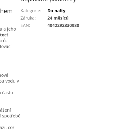
echem
Kategorie
:
Do nafty
Záruka
:
24 měsíců
EAN
:
4042292330980
a a jeho
tect
orů.
lovací
nové
ou vodu v
 často
rášení
ší spotřebě
azí, což