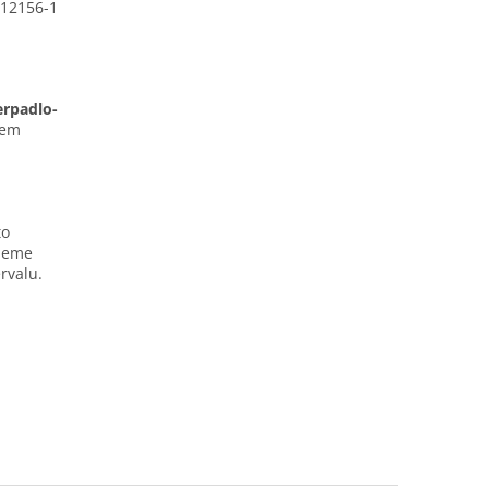
 12156-1
erpadlo-
rem
to
ujeme
rvalu.