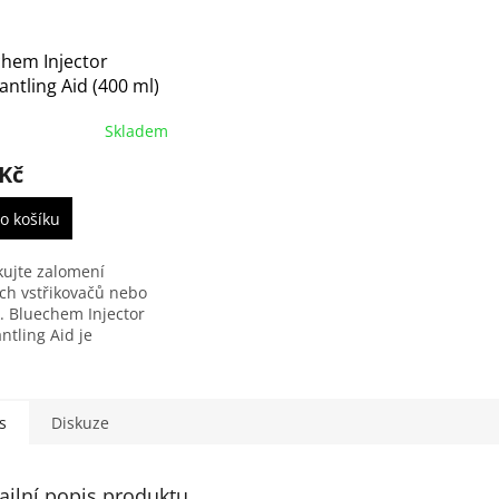
chem Injector
ntling Aid (400 ml)
ej k uvolnění
Skladem
čených vstřikovačů
ček (33150)
 Kč
o košíku
kujte zalomení
ch vstřikovačů nebo
k. Bluechem Injector
ntling Aid je
sionální vysoce
ný uvolňovač, který
efektu extrémního
ení a...
s
Diskuze
ailní popis produktu