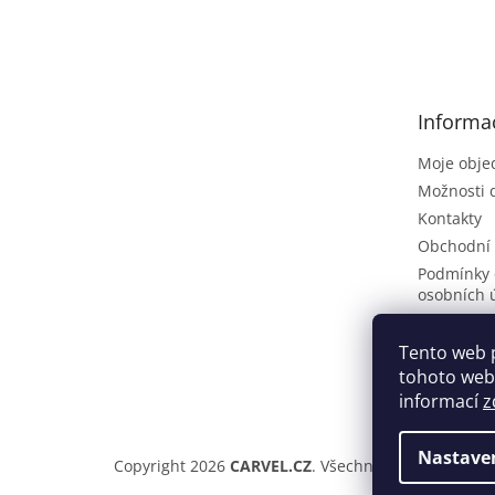
Z
á
p
a
t
Informa
í
Moje obje
Možnosti 
Kontakty
Obchodní
Podmínky 
osobních 
Poptávkov
Vrácení zb
Tento web 
tohoto webu
ČLÁNKY
informací
z
Nastave
Copyright 2026
CARVEL.CZ
. Všechna práva vyhraze