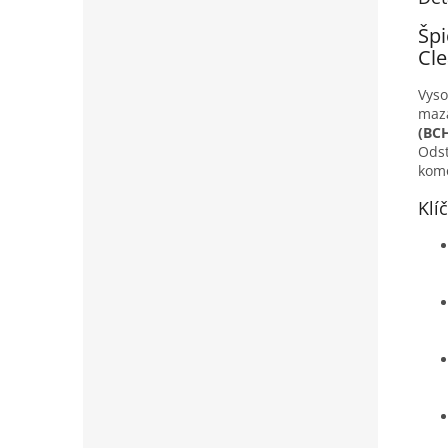
Špi
Cle
Vyso
maz
(BC
Odst
komo
Klí