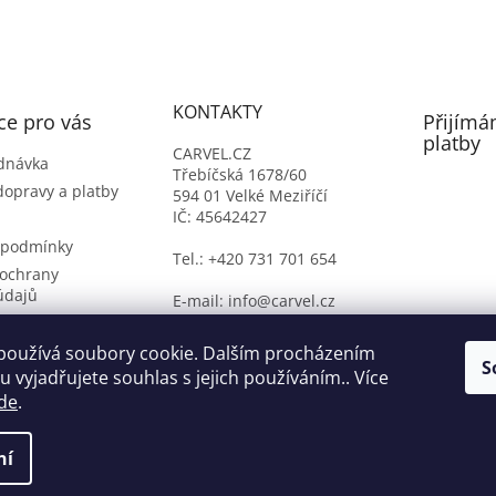
KONTAKTY
ce pro vás
Přijímá
platby
CARVEL.CZ
dnávka
Třebíčská 1678/60
dopravy a platby
594 01 Velké Meziříčí
IČ: 45642427
 podmínky
Tel.: +420 731 701 654
ochrany
údajů
E-mail: info@carvel.cz
ý formulář
oží
používá soubory cookie. Dalším procházením
S
 vyjadřujete souhlas s jejich používáním.. Více
de
.
ní
na.