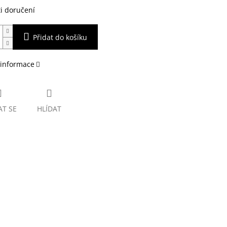
i doručení
Přidat do košíku
 informace
AT SE
HLÍDAT