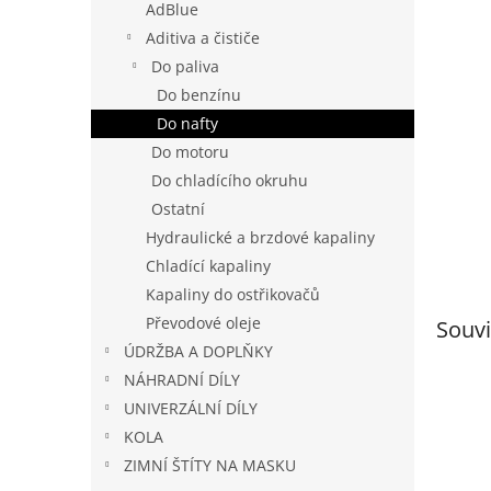
a
AdBlue
n
Aditiva a čističe
e
Do paliva
l
Do benzínu
Do nafty
Do motoru
Do chladícího okruhu
Ostatní
Hydraulické a brzdové kapaliny
Chladící kapaliny
Kapaliny do ostřikovačů
Převodové oleje
Souvi
ÚDRŽBA A DOPLŇKY
NÁHRADNÍ DÍLY
UNIVERZÁLNÍ DÍLY
KOLA
ZIMNÍ ŠTÍTY NA MASKU