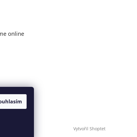
me online
ouhlasím
Vytvořil Shoptet