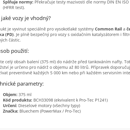
Splňuje normy:
Překračuje testy mazivosti dle normy DIN EN ISO
(HFRR test).
 jaké vozy je vhodný?
ukt je vyvinut speciálně pro vysokotlaké systémy
Common Rail
a
č
ka (PD)
. Je plně bezpečný pro vozy s oxidačním katalyzátorem i filt
ých částic.
sob použití:
jte celý obsah balení (375 ml) do nádrže před tankováním nafty. To
ství je určeno pro nádrž o objemu až 80 litrů. Přípravek doporuč
ívat preventivně každých 5 000 km nebo při každém servisním inte
hnické parametry:
Objem:
375 ml
Kód produktu:
BCH33098 (ekvivalent k Pro-Tec P1241)
Určení:
Dieselové motory (všechny typy)
Značka:
Bluechem (PowerMax / Pro-Tec)