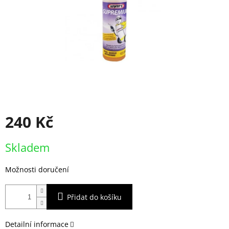
240 Kč
Měrná
Skladem
cena:
Možnosti doručení
Přidat do košíku
Detailní informace