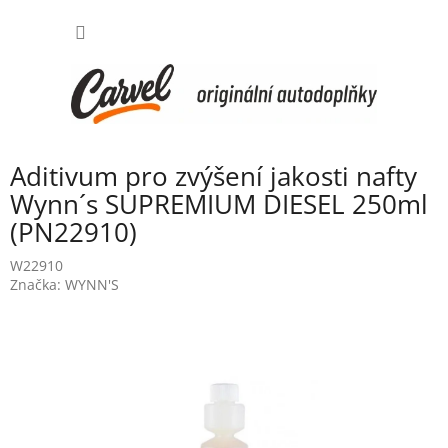
Přejít
NÁKUP
na
obsah
KOŠÍK
Aditivum pro zvýšení jakosti nafty
Wynn´s SUPREMIUM DIESEL 250ml
(PN22910)
W22910
Značka:
WYNN'S