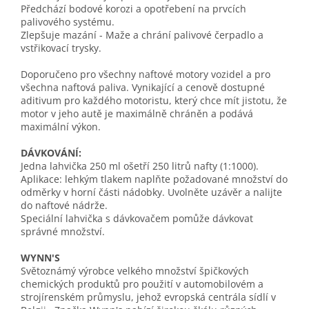
Předchází bodové korozi a opotřebení na prvcích
palivového systému.
Zlepšuje mazání - Maže a chrání palivové čerpadlo a
vstřikovací trysky.
Doporučeno pro všechny naftové motory vozidel a pro
všechna naftová paliva. Vynikající a cenově dostupné
aditivum pro každého motoristu, který chce mít jistotu, že
motor v jeho autě je maximálně chráněn a podává
maximální výkon.
DÁVKOVÁNÍ:
Jedna lahvička 250 ml ošetří 250 litrů nafty (1:1000).
Aplikace: lehkým tlakem naplňte požadované množství do
odměrky v horní části nádobky. Uvolněte uzávěr a nalijte
do naftové nádrže.
Speciální lahvička s dávkovačem pomůže dávkovat
správné množství.
WYNN'S
Světoznámý výrobce velkého množství špičkových
chemických produktů pro použití v automobilovém a
strojírenském průmyslu, jehož evropská centrála sídlí v