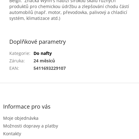
Belgii. Značka Wynn's nabízí širokou škálu různých
produktů pro chemickou údržbu a zlepšování chodu částí
automobilů (např. motor, převodovka, palivový a chladicí
systém, klimatizace atd.)
wyns, wynns, wins, winns
Doplňkové parametry
Kategorie
:
Do nafty
Záruka
:
24 měsíců
EAN
:
5411693229107
Z
á
p
a
Informace pro vás
t
Moje objednávka
í
Možnosti dopravy a platby
Kontakty