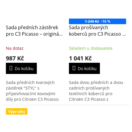
1 240 Kč
–16 %
Sada předních zástěrek
Sada prošívaných
pro C3 Picasso – originál
koberců pro C3 Picasso -
Citroën
originál Citroen
(1609944380)
Na dotaz
Skladem u dodavatele
987 Kč
1 041 Kč
Do košíku
Do košíku
Sada předních tvarových
Sada dvou předních a dvou
zástěrek "STYL" s
zadních prošívaných
připevňovacími kovovými
textilních koberců pro
díly pro Citroen C3 Picasso.
Citroën C3 Picasso z
polypropylénu. Originální
příslušenství Citroën.
Výprodej