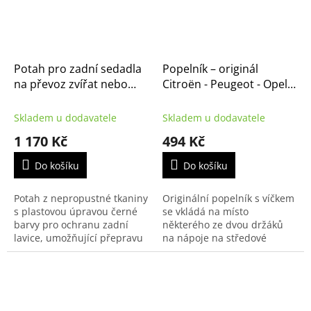
Potah pro zadní sedadla
Popelník – originál
na převoz zvířat nebo
Citroën - Peugeot - Opel -
nákladu, originál Citroen
Fiat (758905)
(1607075880)
Skladem u dodavatele
Skladem u dodavatele
1 170 Kč
494 Kč
Do košíku
Do košíku
Potah z nepropustné tkaniny
Originální popelník s víčkem
s plastovou úpravou černé
se vkládá na místo
barvy pro ochranu zadní
některého ze dvou držáků
lavice, umožňující přepravu
na nápoje na středové
domácích zvířat nebo
konzoli a může rovněž
znečištěných předmětů.
sloužit jako odkládací
prostor.