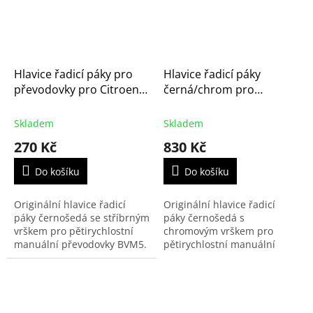
Hlavice řadicí páky pro
Hlavice řadicí páky
převodovky pro Citroen
černá/chrom pro
C2, C3 -09, Berlingo,
převodovky BVM5,
Jumpy a Peugeot Partner
originál Citroen - Peugeot
Skladem
Skladem
-08 a Expert (2403CX,
(2403CN, 2403P2)
270 Kč
830 Kč
2403CZ, 2403EN,
13599326, 63SKV027)
Do košíku
Do košíku
Originální hlavice řadicí
Originální hlavice řadicí
páky černošedá se stříbrným
páky černošedá s
vrškem pro pětirychlostní
chromovým vrškem pro
manuální převodovky BVM5.
pětirychlostní manuální
Použita v modelech Citroen
převodovky BVM5. Použita v
C2, C3 první generace,
modelech Citroen C2,C3, C4,
Berlingo první...
C4 Picasso, Saxo, C8,
Berlingo...