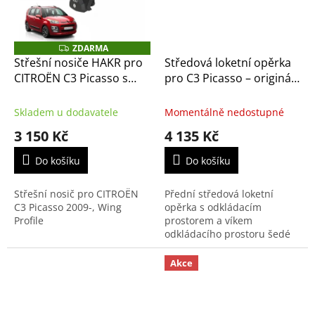
ZDARMA
Z
D
Střešní nosiče HAKR pro
Středová loketní opěrka
A
CITROËN C3 Picasso s
pro C3 Picasso – originál
R
M
podélníky - Wing Profile
Citroen (944017)
A
Skladem u dodavatele
Momentálně nedostupné
3 150 Kč
4 135 Kč
Do košíku
Do košíku
Střešní nosič pro CITROËN
Přední středová loketní
C3 Picasso 2009-, Wing
opěrka s odkládacím
Profile
prostorem a víkem
odkládacího prostoru šedé
barvy přímo konstruována
pro Citroen C3 Picasso.
Akce
Kompatibilní se všemi
verzemi vozidel,...