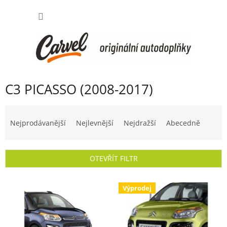
Přejít
NÁKUP
na
obsah
KOŠÍK
C3 PICASSO (2008-2017)
Ř
a
Nejprodávanější
Nejlevnější
Nejdražší
Abecedně
z
e
n
OTEVŘÍT FILTR
í
p
V
r
Výprodej
ý
o
p
d
i
u
s