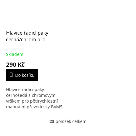
Hlavice řadicí páky
černá/chrom pro
převodovky BVM5
Citroen - Peugeot
Skladem
(2403CV, M2353, 25201,
290 Kč
65000, 280600)
Do košíku
Hlavice řadicí páky
černošedá s chromovým
vrškem pro pětirychlostní
manuální převodovky BVM5.
Použita v modelech Citroen
C2,C3, C4, C4 Picasso, Saxo,
23
položek celkem
O
C8, Berlingo druhé...
v
l
Z