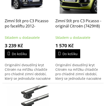
k
p
t
r
ů
o
d
Zimní štít pro C3 Picasso
Zimní štít pro C3 Picasso -
u
po faceliftu 2012-
originál Citroën (7429H8)
k
t
Skladem u dodavatele
Skladem u dodavatele
ů
3 239 Kč
1 570 Kč
Do košíku
Do košíku
Originální dvoudílný kryt
Originální dvoudílný kryt
Citroën na mřížku chladiče
Citroën na mřížku chladiče
pro chladné zimní období,
pro chladné zimní období,
který se jednoduše nacvakne
který se jednoduše nacvakne
na mřížku vozu Citroën C3
na mřížku vozu Citroën C3
Picasso po faceliftu 2012 .
Picasso . Brání vniknutí soli,
Brání vniknutí...
sněhu a...