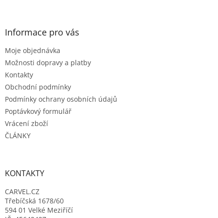
á
á
d
p
a
a
Informace pro vás
c
t
í
Moje objednávka
í
p
r
Možnosti dopravy a platby
v
Kontakty
k
Obchodní podmínky
y
Podmínky ochrany osobních údajů
v
ý
Poptávkový formulář
p
Vrácení zboží
i
ČLÁNKY
s
u
KONTAKTY
CARVEL.CZ
Třebíčská 1678/60
594 01 Velké Meziříčí