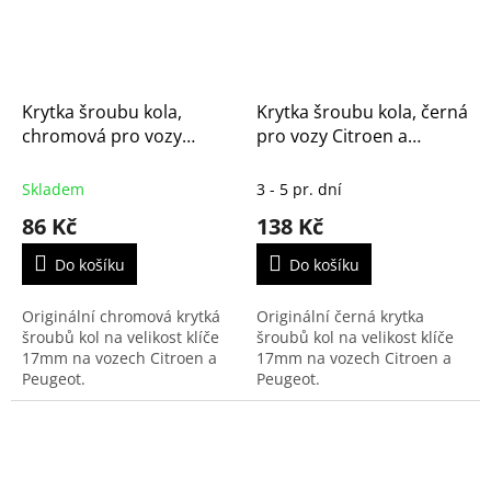
Krytka šroubu kola,
Krytka šroubu kola, černá
chromová pro vozy
pro vozy Citroen a
Citroen a Peugeot -
Peugeot - originál
originál (1611818780)
(16074052XT)
Skladem
3 - 5 pr. dní
86 Kč
138 Kč
Do košíku
Do košíku
Originální chromová krytká
Originální černá krytka
šroubů kol na velikost klíče
šroubů kol na velikost klíče
17mm na vozech Citroen a
17mm na vozech Citroen a
Peugeot.
Peugeot.