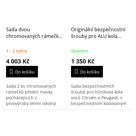
Sada dvou
Originální bezpečnostní
chromovaných rámečků
šrouby pro ALU kola
masky pro C3 Picasso –
Citroën, Peugeot, Opel,
originál Citroën
Toyota | 1688061880
1 - 2 týdny
Skladem
4 003 Kč
1 350 Kč
Do košíku
Do košíku
Sada 2 ks chromovaných
Sada bezpečnostních
rámečků přední masky
šroubů pro hliníková kola
pocházejících z
vozů Citroën a Peugeot, s
prvovýroby.Velmi odolný
bezpečnostním kódovaným
materiál s pečlivým
klíčem - ořechem na 17 klíč.
zpracováním, umožňující
Sada 4 ks šroubů s
dokonalé začlenění do stylu
kódováním pomocí kolíků.
vozidla.
Vhodné...