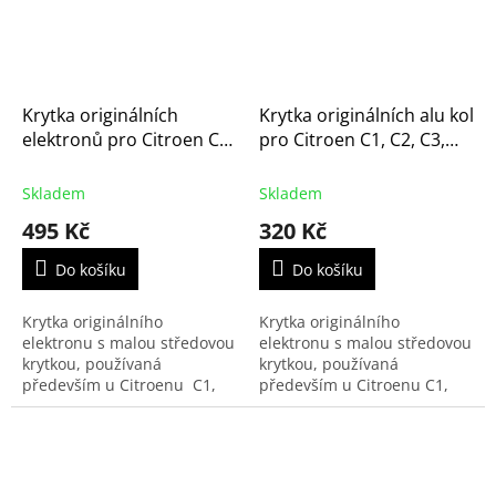
Krytka originálních
Krytka originálních alu kol
elektronů pro Citroen C1,
pro Citroen C1, C2, C3,
C3, C4, C4 Picasso, C5, C6,
C4, C4 Picasso, C5, C6, C8
C8, Berlingo (542154)
a Berlingo (9406H6,
Skladem
Skladem
542170)
495 Kč
320 Kč
Do košíku
Do košíku
Krytka originálního
Krytka originálního
elektronu s malou středovou
elektronu s malou středovou
krytkou, používaná
krytkou, používaná
především u Citroenu C1,
především u Citroenu C1,
C3, C4, C4 Picasso, C5, C6,
C3, C4, Elysee, C4 Cactus, C4
C8, Jumpy a Berlingo.
Picasso, C4 Spacetourer, C5,
C6, C8, Jumpy a Berlingo.