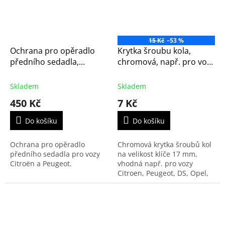
15 Kč
–53 %
Ochrana pro opěradlo
Krytka šroubu kola,
předního sedadla,
chromová, např. pro vozy
originál Citroën - Peugeot
Citroen, Peugeot, Opel,
(1676030480, sk1)
Fiat a Toyota
Skladem
Skladem
450 Kč
7 Kč
Do košíku
Do košíku
Ochrana pro opěradlo
Chromová krytka šroubů kol
předního sedadla pro vozy
na velikost klíče 17 mm,
Citroën a Peugeot.
vhodná např. pro vozy
Citroen, Peugeot, DS, Opel,
Fiat a Toyota.