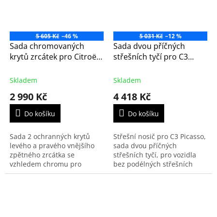
5 605 Kč
–46 %
5 031 Kč
–12 %
Sada chromovaných
Sada dvou příčných
krytů zrcátek pro Citroën
střešních tyčí pro C3
C3 Picasso, C4 Picasso a
Picasso, střešní nosič
Peugeot 3008 a 5008.
originál Citroen (9416H4)
Skladem
Skladem
2 990 Kč
4 418 Kč
Do košíku
Do košíku
Sada 2 ochranných krytů
Střešní nosič pro C3 Picasso,
levého a pravého vnějšího
sada dvou příčných
zpětného zrcátka se
střešních tyčí, pro vozidla
vzhledem chromu pro
bez podélných střešních
Citroën C3 Picasso, C4
tyčí.
Picasso, C4 Grand Picasso a
Peugeot 3008 a 5008.