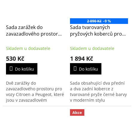
2 090 Kč
–9 %
Sada zarážek do
Sada tvarovaných
zavazadlového prostoru
pryžových koberců pro
Citroën - Peugeot
C3 Picasso – originál
(9414EE)
Citroen (1609350580)
Skladem u dodavatele
Skladem u dodavatele
530 Kč
1 894 Kč
Do košíku
Do košíku
Dvě zarážky do
Sada obsahující dva přední
zavazadlového prostoru pro
a dva zadní koberce z
vozy Citroen a Peugeot, které
tvarované pryže černé barvy
jsou v zavazadlovém
v moderním stylu
prostoru vybavené
automobilky Citroën
kobercem se smyčkovým
s výrazným logem
Akce
vlasem.
automobilky.