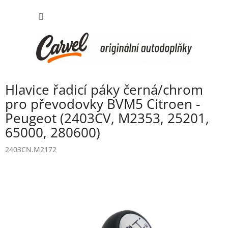
Přejít
NÁKUP
na
obsah
KOŠÍK
Hlavice řadicí páky černá/chrom
pro převodovky BVM5 Citroen -
Peugeot (2403CV, M2353, 25201,
65000, 280600)
2403CN.M2172