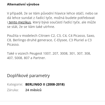
Alternativní výrobce
V případě, že se Vám původní hlavice lehce otáčí, nebo se
dá lehce sundat z řadící tyče, možná budete potřebovat
i
tento mezikus
, který bývá součástí řadící tyče, ale může
se stát, že se Vám také utrhne.
Použita v modelech Citroen C2, C3, C4, C4 Picasso, Saxo,
C8, Berlingo druhé generace, C-Elysee, C3 Pluriel a C3
Picasso.
Také v vozech Peugeot 1007, 207, 3008, 301, 307, 308,
407, 5008, 807 a Partner.
Doplňkové parametry
Kategorie
:
BERLINGO II (2008-2018)
Záruka
:
24 měsíců
Z