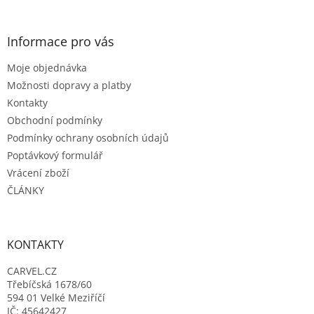
á
p
a
Informace pro vás
t
Moje objednávka
í
Možnosti dopravy a platby
Kontakty
Obchodní podmínky
Podmínky ochrany osobních údajů
Poptávkový formulář
Vrácení zboží
ČLÁNKY
KONTAKTY
CARVEL.CZ
Třebíčská 1678/60
594 01 Velké Meziříčí
IČ: 45642427