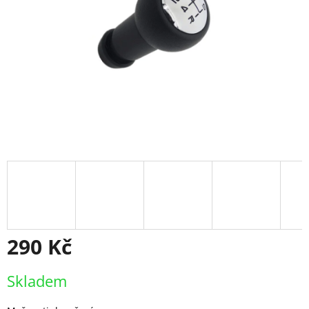
290 Kč
Měrná
Skladem
cena: