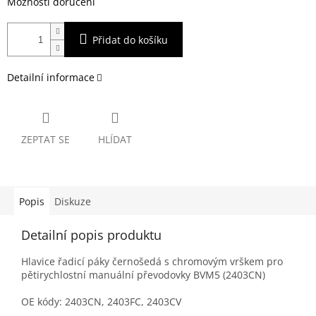
Možnosti doručení
Přidat do košíku
Detailní informace
ZEPTAT SE
HLÍDAT
Popis
Diskuze
Detailní popis produktu
Hlavice řadicí páky černošedá s chromovým vrškem pro
pětirychlostní manuální převodovky BVM5 (2403CN)
OE kódy: 2403CN, 2403FC, 2403CV