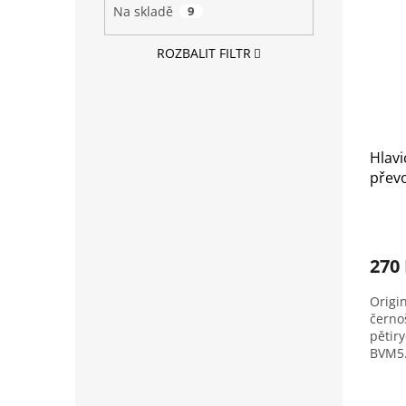
Na skladě
9
ROZBALIT FILTR
Hlavi
převo
Berli
-08 a
2403
270
Origin
černo
pětir
BVM5.
C3 prv