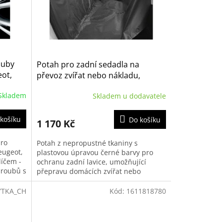
ouby
Potah pro zadní sedadla na
eot,
převoz zvířat nebo nákladu,
originál Citroen (1607075880)
Skladem
Skladem u dodavatele
košíku
Do košíku
1 170 Kč
pro
Potah z nepropustné tkaniny s
eugeot,
plastovou úpravou černé barvy pro
íčem -
ochranu zadní lavice, umožňující
šroubů s
přepravu domácích zvířat nebo
dné...
znečištěných předmětů.
YTKA_CH
Kód:
1611818780