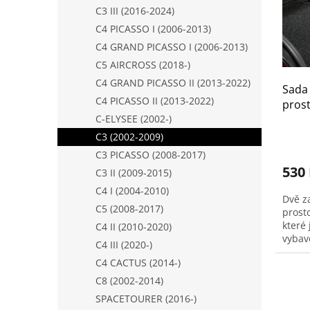
s
o
n
C3 III (2016-2024)
p
d
e
r
u
C4 PICASSO I (2006-2013)
l
o
k
C4 GRAND PICASSO I (2006-2013)
d
t
C5 AIRCROSS (2018-)
u
ů
C4 GRAND PICASSO II (2013-2022)
Sada
k
C4 PICASSO II (2013-2022)
prost
t
C-ELYSEE (2002-)
(9414
ů
C3 (2002-2009)
C3 PICASSO (2008-2017)
530
C3 II (2009-2015)
C4 I (2004-2010)
Dvě z
C5 (2008-2017)
prost
které
C4 II (2010-2020)
vybav
C4 III (2020-)
vlase
C4 CACTUS (2014-)
C8 (2002-2014)
SPACETOURER (2016-)