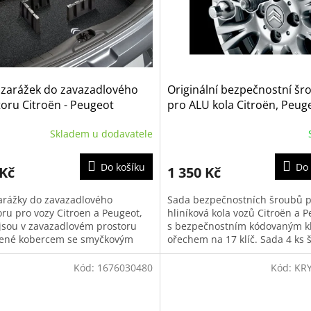
 zarážek do zavazadlového
Originální bezpečnostní šr
oru Citroën - Peugeot
pro ALU kola Citroën, Peug
EE)
Opel, Toyota | 1688061880
Skladem u dodavatele
Do košíku
Do 
 Kč
1 350 Kč
arážky do zavazadlového
Sada bezpečnostních šroubů 
oru pro vozy Citroen a Peugeot,
hliníková kola vozů Citroën a P
 jsou v zavazadlovém prostoru
s bezpečnostním kódovaným kl
ené kobercem se smyčkovým
ořechem na 17 klíč. Sada 4 ks 
m.
kódováním pomocí kolíků. Vho
Kód:
1676030480
Kód:
KR