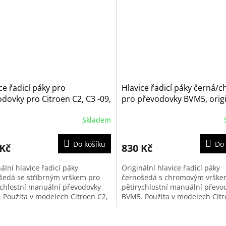
ce řadicí páky pro
Hlavice řadicí páky černá/
dovky pro Citroen C2, C3 -09,
pro převodovky BVM5, orig
ngo, Jumpy a Peugeot Partner
Citroen - Peugeot (2403CN,
Skladem
 Expert (2403CX, 2403CZ,
2403P2)
EN, 13599326, 63SKV027)
Do košíku
Do 
 Kč
830 Kč
ální hlavice řadicí páky
Originální hlavice řadicí páky
šedá se stříbrným vrškem pro
černošedá s chromovým vrške
ychlostní manuální převodovky
pětirychlostní manuální převo
 Použita v modelech Citroen C2,
BVM5. Použita v modelech Cit
ní generace, Berlingo první...
C2,C3, C4, C4 Picasso, Saxo, C8
Berlingo...
O