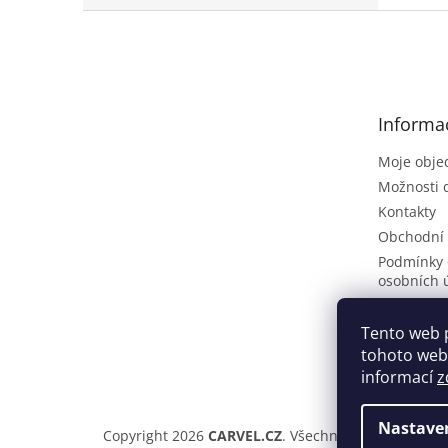
Z
á
p
a
t
Informa
í
Moje obje
Možnosti 
Kontakty
Obchodní
Podmínky 
osobních 
Poptávkov
Vrácení zb
Tento web 
tohoto webu
ČLÁNKY
informací
z
Nastave
Copyright 2026
CARVEL.CZ
. Všechna práva vyhraze