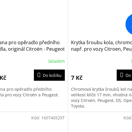
ana pro opěradlo předního
Krytka šroubu kola, chrom
la, originál Citroën - Peugeot
např. pro vozy Citroen, Peu
030480, sk1)
Opel, Fiat a Toyota
Skladem
Do košíku
Do 
 Kč
7 Kč
na pro opěradlo předního
Chromová krytka šroubů kol n
la pro vozy Citroën a Peugeot.
velikost klíče 17 mm, vhodná n
vozy Citroen, Peugeot, DS, Opel
Toyota.
Kód:
16074052XT
Kód