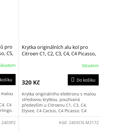
nů pro
Krytka originálních alu kol pro
so, C5,
Citroen C1, C2, C3, C4, C4 Picasso,
C5, C6, C8 a Berlingo (9406H6,
Skladem
Skladem
542170)
košíku
Do košíku
320 Kč
s malou
Krytka originálního elektronu s malou
středovou krytkou, používaná
C4, C4
především u Citroenu C1, C3, C4,
rlingo.
Elysee, C4 Cactus, C4 Picasso, C4
Spacetourer, C5, C6, C8, Jumpy a
Berlingo.
:
2403P2
Kód:
2403CN.M2172