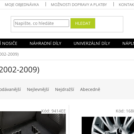
MOJE OBJEDNÁVKA
MOŽNOSTI DOPRAVY A PLATBY
KONTAK
HLEDAT
Í NOSIČE
NÁHRADNÍ DÍLY
UNIVERZÁLNÍ DÍLY
NÁPLN
002-2009)
(2002-2009)
odávanější
Nejlevnější
Nejdražší
Abecedně
Kód:
9414EE
Kód:
168