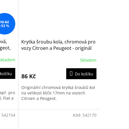
15 Kč
–53 %
ová,
Krytka šroubu kola, chromová pro
geot,
vozy Citroen a Peugeot - originál
(1611818780)
Skladem
Skladem
košíku
Do košíku
86 Kč
a
Originální chromová krytká šroubů kol
apř. pro
na velikost klíče 17mm na vozech
, Fiat a
Citroen a Peugeot.
:
542154
Kód:
542170