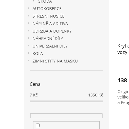
ŠKODA
AUTOKOBERCE
STŘEŠNÍ NOSIČE
NÁPLNĚ A ADITIVA
ÚDRŽBA A DOPLŇKY
NÁHRADNÍ DÍLY
Krytk
UNIVERZÁLNÍ DÍLY
vozy 
KOLA
(160
ZIMNÍ ŠTÍTY NA MASKU
138
Cena
Origi
7
Kč
1350
Kč
velik
a Peu