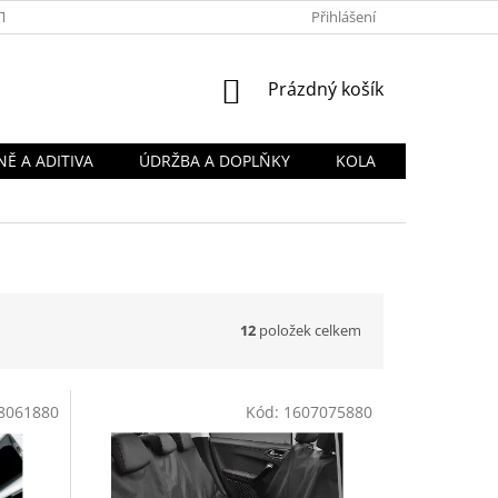
TY
OBCHODNÍ PODMÍNKY
PODMÍNKY OCHRANY OSOBNÍCH Ú
Přihlášení
NÁKUPNÍ
Prázdný košík
KOŠÍK
Ě A ADITIVA
ÚDRŽBA A DOPLŇKY
KOLA
12
položek celkem
8061880
Kód:
1607075880