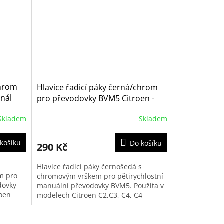
chrom
Hlavice řadicí páky černá/chrom
inál
pro převodovky BVM5 Citroen -
Peugeot (2403CV, M2353, 25201,
Skladem
Skladem
65000, 280600)
košíku
Do košíku
290 Kč
Hlavice řadicí páky černošedá s
m pro
chromovým vrškem pro pětirychlostní
dovky
manuální převodovky BVM5. Použita v
roen
modelech Citroen C2,C3, C4, C4
,
Picasso, Saxo, C8, Berlingo druhé...