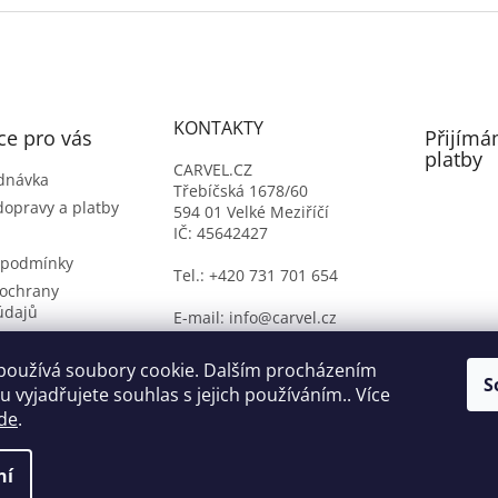
v
l
á
d
a
c
KONTAKTY
í
ce pro vás
Přijímá
p
platby
CARVEL.CZ
r
dnávka
Třebíčská 1678/60
v
dopravy a platby
594 01 Velké Meziříčí
k
IČ: 45642427
y
v
 podmínky
Tel.: +420 731 701 654
ý
ochrany
p
údajů
E-mail: info@carvel.cz
i
ý formulář
s
u
oží
používá soubory cookie. Dalším procházením
S
 vyjadřujete souhlas s jejich používáním.. Více
de
.
ní
na.