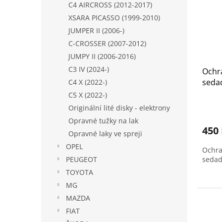
C4 AIRCROSS (2012-2017)
XSARA PICASSO (1999-2010)
JUMPER II (2006-)
C-CROSSER (2007-2012)
JUMPY II (2006-2016)
C3 IV (2024-)
Ochr
sedad
C4 X (2022-)
(1676
C5 X (2022-)
Originální lité disky - elektrony
Opravné tužky na lak
450
Opravné laky ve spreji
OPEL
Ochra
PEUGEOT
sedad
TOYOTA
MG
MAZDA
FIAT