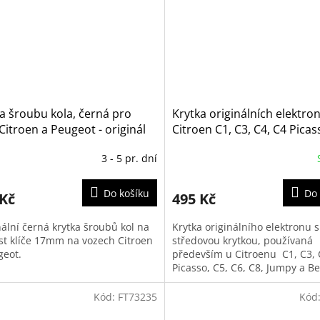
a šroubu kola, černá pro
Krytka originálních elektro
Citroen a Peugeot - originál
Citroen C1, C3, C4, C4 Picas
74052XT)
C6, C8, Berlingo (542154)
3 - 5 pr. dní
Do košíku
Do 
 Kč
495 Kč
nální černá krytka šroubů kol na
Krytka originálního elektronu 
ost klíče 17mm na vozech Citroen
středovou krytkou, používaná
geot.
především u Citroenu C1, C3, 
Picasso, C5, C6, C8, Jumpy a Be
Kód:
FT73235
Kód