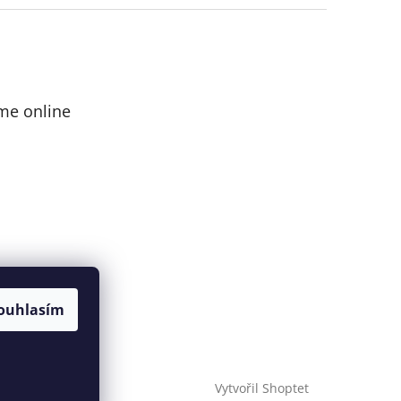
me online
ouhlasím
Vytvořil Shoptet