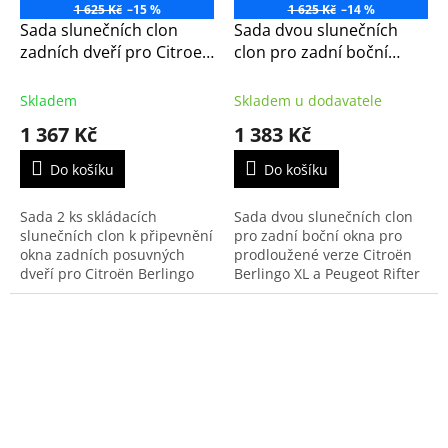
1 625 Kč
–15 %
1 625 Kč
–14 %
Sada slunečních clon
Sada dvou slunečních
zadních dveří pro Citroen
clon pro zadní boční
Berlingo (K9), Peugeot
okna pro Citroen
Rifter, Opel Combo,
Berlingo XL (K9) 2018-
Skladem
Skladem u dodavatele
Toyota ProAce
(1628951680, Peugeot
1 367 Kč
1 383 Kč
Rifter)
Do košíku
Do košíku
Sada 2 ks skládacích
Sada dvou slunečních clon
slunečních clon k připevnění
pro zadní boční okna pro
okna zadních posuvných
prodloužené verze Citroën
dveří pro Citroën Berlingo
Berlingo XL a Peugeot Rifter
třetí generace 2018-,
XL.
Peugeot Rifter a Partner,
Opel Combo, Toyota
ProAce...