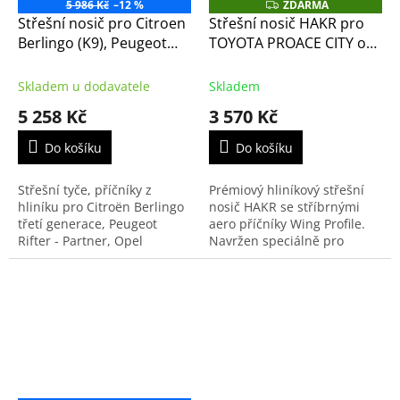
5 986 Kč
–12 %
ZDARMA
Z
D
Střešní nosič pro Citroen
Střešní nosič HAKR pro
A
Berlingo (K9), Peugeot
TOYOTA PROACE CITY od
R
M
Rifter, Opel Combo,
2024 - stříbrné příčníky
A
Toyota Proace
Alu Wing Profile
Skladem u dodavatele
Skladem
(1620328680)
5 258 Kč
3 570 Kč
Do košíku
Do košíku
Střešní tyče, příčníky z
Prémiový hliníkový střešní
hliníku pro Citroën Berlingo
nosič HAKR se stříbrnými
třetí generace, Peugeot
aero příčníky Wing Profile.
Rifter - Partner, Opel
Navržen speciálně pro
Combo, Fiat Doblo a Toyota
novou generaci Toyota
Proace.
Proace City (od r.v. 2024) s
integrovanými podélníky....