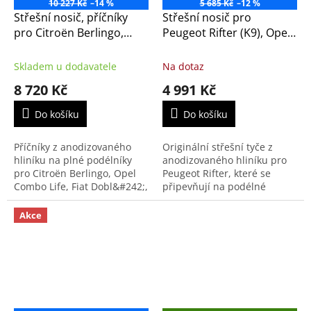
10 227 Kč
–14 %
5 685 Kč
–12 %
Střešní nosič, příčníky
Střešní nosič pro
pro Citroën Berlingo,
Peugeot Rifter (K9), Opel
Opel Combo Life, Fiat
Combo, Toyota ProAce s
Doblo, Peugeot Rifter a
podélnými střešními
Skladem u dodavatele
Na dotaz
Toyota Proace City.
tyčemi (1623836780)
8 720 Kč
4 991 Kč
Do košíku
Do košíku
Příčníky z anodizovaného
Originální střešní tyče z
hliníku na plné podélníky
anodizovaného hliníku pro
pro Citroën Berlingo, Opel
Peugeot Rifter, které se
Combo Life, Fiat Dobl&#242;,
připevňují na podélné
Peugeot Rifter, Toyota
střešní tyče, tzv. hagusy.
Proace City Verso.
Akce