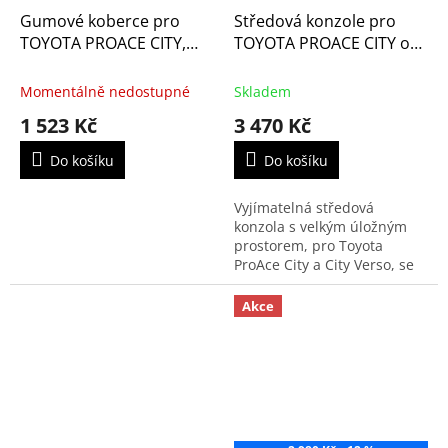
Gumové koberce pro
Středová konzole pro
TOYOTA PROACE CITY,
TOYOTA PROACE CITY od
VERSO
2019
Momentálně nedostupné
Skladem
1 523 Kč
3 470 Kč
Do košíku
Do košíku
Vyjímatelná středová
konzola s velkým úložným
prostorem, pro Toyota
ProAce City a City Verso, se
umísťuje mezi přední
sedačky.
Akce