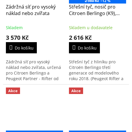
2 980 Kč
–12 %
Zádržná síť pro vysoký
Střešní tyč, nosič pro
náklad nebo zvířata
Citroen Berlingo (K9),
Peugeot Riffter (K9), Opel
Combo (K9) (1620328780)
Skladem
Skladem u dodavatele
3 570 Kč
2 616 Kč
Do košíku
Do košíku
Zádržná síť pro vysoký
Střešní tyč z hliníku pro
náklad nebo zvířata, určená
Citroën Berlingo třetí
pro Citroen Berlingo a
generace od modelového
Peugeot Partner - Rifter od
roku 2018. (Peugeot Rifter a
roku výroby 2008 a pro Opel
Opel Combo)
Combo Life od rv. 2018-. Síť
Akce
Akce
může být upevněna...