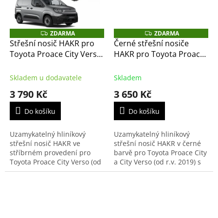
ZDARMA
ZDARMA
Z
Z
D
D
Střešní nosič HAKR pro
Černé střešní nosiče
A
A
Toyota Proace City Verso
HAKR pro Toyota Proace
R
R
M
M
2019– stříbrné Wing
City od 2019 – černé
A
A
Profile, pro závit ve
příčníky Wing Profile
Skladem u dodavatele
Skladem
střeše
3 790 Kč
3 650 Kč
Do košíku
Do košíku
Uzamykatelný hliníkový
Uzamykatelný hliníkový
střešní nosič HAKR ve
střešní nosič HAKR v černé
stříbrném provedení pro
barvě pro Toyota Proace City
Toyota Proace City Verso (od
a City Verso (od r.v. 2019) s
r.v. 2019) určený pro vozy
integrovanými podélníky.
bez podélníků (hagusů).
Aerodynamické tyče s
Nosič se montuje přímo do...
profilem křídla...