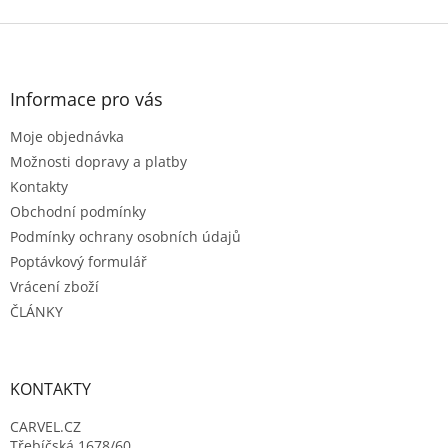
o
d
v
Z
a
á
c
á
n
í
p
í
p
a
Informace pro vás
r
t
v
Moje objednávka
í
k
Možnosti dopravy a platby
y
v
Kontakty
ý
Obchodní podmínky
p
Podmínky ochrany osobních údajů
i
s
Poptávkový formulář
u
Vrácení zboží
ČLÁNKY
KONTAKTY
CARVEL.CZ
Třebíčská 1678/60