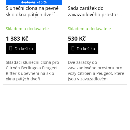
1 645 Kč
–15 %
Sluneční clona na pevné
Sada zarážek do
sklo okna pátých dveří
zavazadlového prostoru
pro Berlingo (K9) 2018- (
Citroën - Peugeot
Peugeot Rifter,
(9414EE)
Skladem u dodavatele
Skladem u dodavatele
1628951780 )
1 383 Kč
530 Kč
Do košíku
Do košíku
Skládací sluneční clona pro
Dvě zarážky do
Citroën Berlingo a Peugeot
zavazadlového prostoru pro
Rifter k upevnění na sklo
vozy Citroen a Peugeot, které
okna pátých dveří.
jsou v zavazadlovém
prostoru vybavené
kobercem se smyčkovým
vlasem.