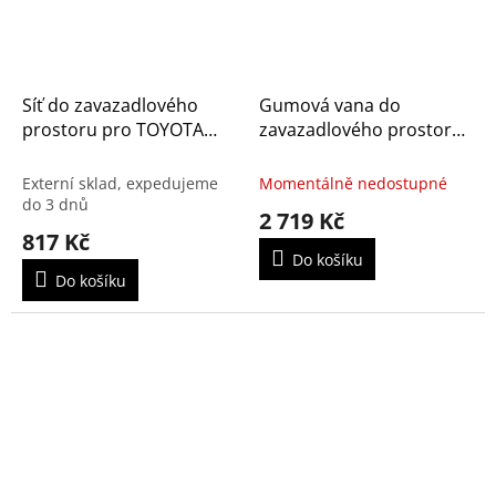
Síť do zavazadlového
Gumová vana do
prostoru pro TOYOTA
zavazadlového prostoru
PROACE CITY, VERSO
pro TOYOTA PROACE
CITY, VERSO
Externí sklad, expedujeme
Momentálně nedostupné
do 3 dnů
2 719 Kč
817 Kč
Do košíku
Do košíku