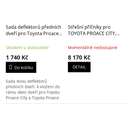
Sada deflektorů předních
Střešní příčníky pro
dveří pro Toyota Proace
TOYOTA PROACE CITY,
City a City Verso.
VERSO
(PZ4L0H5530)
Skladem u dodavatele
Momentálně nedostupné
1 740 Kč
8 170 Kč
DETAIL
Do košíku
Sada dvou deflektorů
předních dveří, k vložení do
rámu oken dveří pro Toyotu
Proace City a Toyota Proace
City Verso.