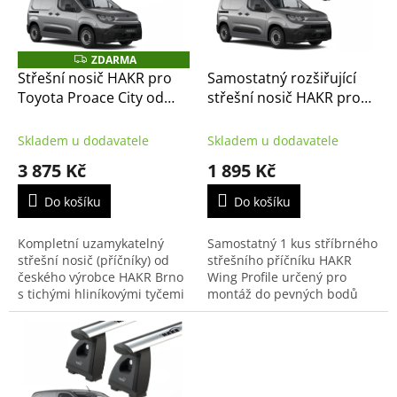
k
p
t
r
ů
o
ZDARMA
Z
D
d
Střešní nosič HAKR pro
Samostatný rozšiřující
A
u
Toyota Proace City od
střešní nosič HAKR pro
R
M
k
2019 černý Wing Profile,
Toyota Proace City od
A
t
pro závit ve střeše
2019 – stříbrný Wing
Skladem u dodavatele
Skladem u dodavatele
ů
Profile, 1 ks pro závit ve
3 875 Kč
1 895 Kč
střeše
Do košíku
Do košíku
Kompletní uzamykatelný
Samostatný 1 kus stříbrného
střešní nosič (příčníky) od
střešního příčníku HAKR
českého výrobce HAKR Brno
Wing Profile určený pro
s tichými hliníkovými tyčemi
montáž do pevných bodů
Wing Profile Black v černé
(závitů) ve střeše vozu
barvě. Tento set je přesně
Toyota Proace City (od r.v.
sestaven pro...
2019). Tento rozšiřující...