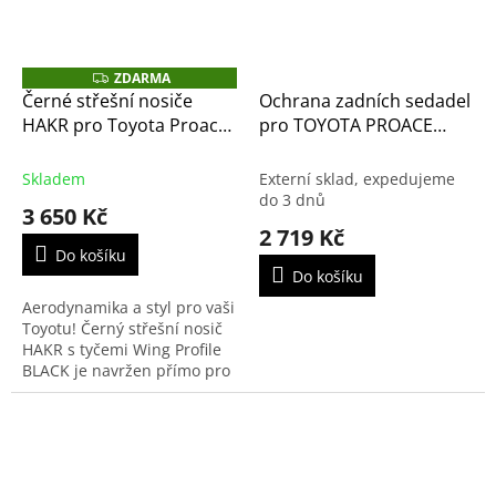
ZDARMA
Z
D
Černé střešní nosiče
Ochrana zadních sedadel
A
HAKR pro Toyota Proace
pro TOYOTA PROACE
R
M
City od rv 2024 – černé
CITY, VERSO
A
příčníky Alu Wing Profile
Skladem
Externí sklad, expedujeme
do 3 dnů
3 650 Kč
2 719 Kč
Do košíku
Do košíku
Aerodynamika a styl pro vaši
Toyotu! Černý střešní nosič
HAKR s tyčemi Wing Profile
BLACK je navržen přímo pro
Toyota Proace City s
integrovanými podélníky
(plný profil bez...