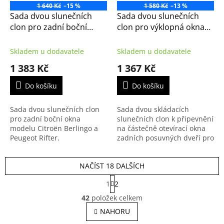
1 640 Kč
–15 %
1 580 Kč
–13 %
Sada dvou slunečních
Sada dvou slunečních
clon pro zadní boční
clon pro výklopná okna
okna pro Berlingo (K9)
Citroenu Berlingo (K9)
2018- (1628951580,
2018- (1628951380,
Skladem u dodavatele
Skladem u dodavatele
Peugeot Rifter)
Peugeot Rifter)
1 383 Kč
1 367 Kč
Do košíku
Do košíku
Sada dvou slunečních clon
Sada dvou skládacích
pro zadní boční okna
slunečních clon k připevnění
modelu Citroën Berlingo a
na částečně otevírací okna
Peugeot Rifter.
zadních posuvných dveří pro
Citroën Berlingo třetí
generace 2018- a Peugeot
NAČÍST 18 DALŠÍCH
Rifter.
S
1
2
t
O
r
42
položek celkem
v
á
l
NAHORU
n
á
k