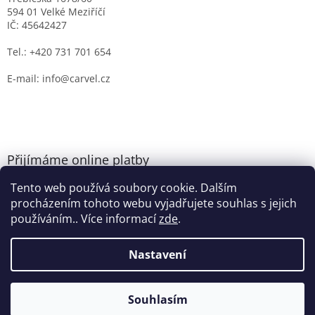
594 01 Velké Meziříčí
IČ: 45642427
Tel.: +420 731 701 654
E-mail: info@carvel.cz
Přijímáme online platby
Tento web používá soubory cookie. Dalším
procházením tohoto webu vyjadřujete souhlas s jejich
používáním.. Více informací
zde
.
Nastavení
Vytvořil Shoptet
Souhlasím
Copyright 2026
CARVEL.CZ
. Všechna práva vyhrazena.