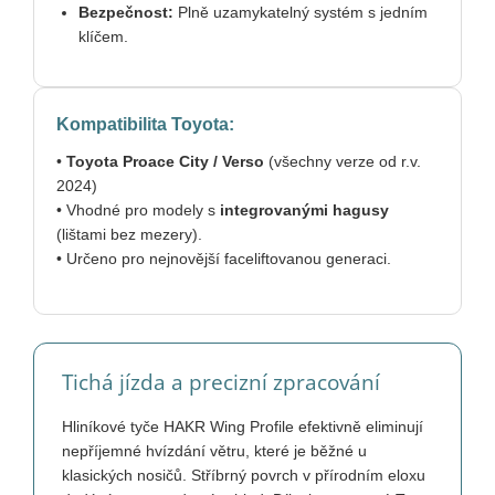
Bezpečnost:
Plně uzamykatelný systém s jedním
klíčem.
Kompatibilita Toyota:
•
Toyota Proace City / Verso
(všechny verze od r.v.
2024)
• Vhodné pro modely s
integrovanými hagusy
(lištami bez mezery).
• Určeno pro nejnovější faceliftovanou generaci.
Tichá jízda a precizní zpracování
Hliníkové tyče HAKR Wing Profile efektivně eliminují
nepříjemné hvízdání větru, které je běžné u
klasických nosičů. Stříbrný povrch v přírodním eloxu