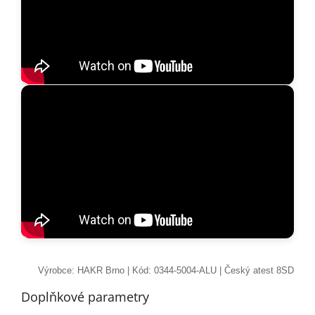
Výrobce: HAKR Brno | Kód: 0344-5004-ALU | Český atest 8SD
Doplňkové parametry