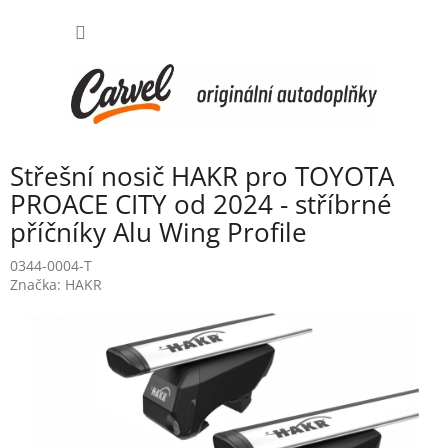
Přejít
NÁKUP
na
obsah
KOŠÍK
Střešní nosič HAKR pro TOYOTA
PROACE CITY od 2024 - stříbrné
příčníky Alu Wing Profile
0344-0004-T
Značka:
HAKR