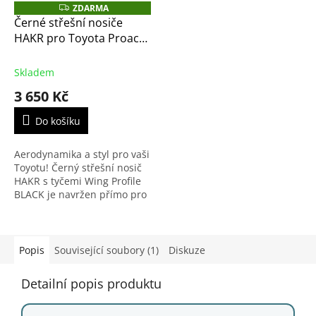
ZDARMA
Z
D
Černé střešní nosiče
A
HAKR pro Toyota Proace
R
M
City od rv 2024 – černé
A
příčníky Alu Wing Profile
Skladem
3 650 Kč
Do košíku
Aerodynamika a styl pro vaši
Toyotu! Černý střešní nosič
HAKR s tyčemi Wing Profile
BLACK je navržen přímo pro
Toyota Proace City s
integrovanými podélníky
(plný profil bez...
Popis
Související soubory (1)
Diskuze
Detailní popis produktu