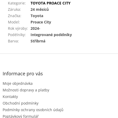
Kategorie
:
TOYOTA PROACE CITY
Záruka
:
24 měsíců
Značka
:
Toyota
Model
:
Proace City
Rok výroby
:
2024-
Podélníky
:
Integrované podélníky
Barva
:
Stříbrná
Z
á
p
a
Informace pro vás
t
Moje objednávka
í
Možnosti dopravy a platby
Kontakty
Obchodní podmínky
Podmínky ochrany osobních údajů
Poptávkový formulář