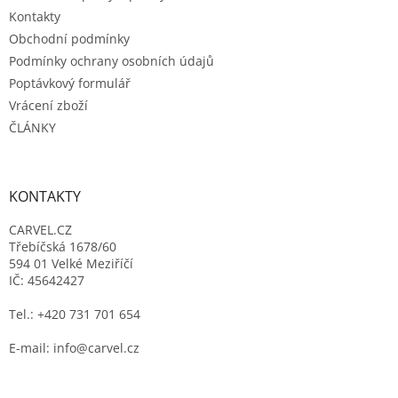
v
Kontakty
ý
Obchodní podmínky
p
Podmínky ochrany osobních údajů
i
s
Poptávkový formulář
u
Vrácení zboží
ČLÁNKY
KONTAKTY
CARVEL.CZ
Třebíčská 1678/60
594 01 Velké Meziříčí
IČ: 45642427
Tel.: +420 731 701 654
E-mail: info@carvel.cz