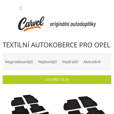
Přejít
NÁKUP
na
obsah
KOŠÍK
TEXTILNÍ AUTOKOBERCE PRO OPEL
Ř
a
Nejprodávanější
Nejlevnější
Nejdražší
Abecedně
z
e
n
OTEVŘÍT FILTR
í
p
V
r
ý
o
p
d
i
u
s