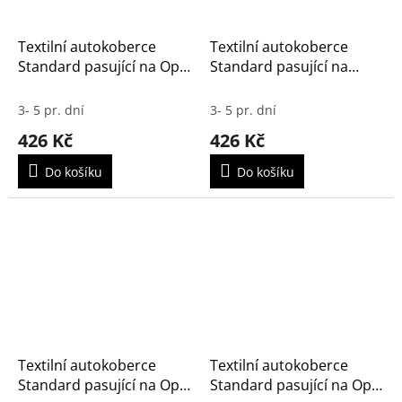
Textilní autokoberce
Textilní autokoberce
Standard pasující na Opel
Standard pasující na
Crossland/Crossland X
OPEL Corsa-e F 2020-
2017-
3- 5 pr. dní
3- 5 pr. dní
426 Kč
426 Kč
Do košíku
Do košíku
Textilní autokoberce
Textilní autokoberce
Standard pasující na Opel
Standard pasující na Opel