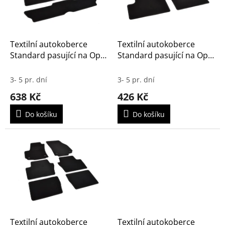
k
p
t
r
ů
o
d
Textilní autokoberce
Textilní autokoberce
u
Standard pasující na Opel
Standard pasující na Opel
k
Zafira C 2011- 7m
Zafira C 2011-
t
3- 5 pr. dní
3- 5 pr. dní
ů
638 Kč
426 Kč
Do košíku
Do košíku
Textilní autokoberce
Textilní autokoberce