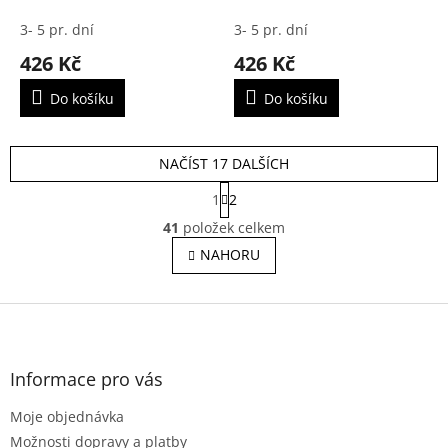
Corsa F 2019-
Corsa E 2014-2019
3- 5 pr. dní
3- 5 pr. dní
426 Kč
426 Kč
Do košíku
Do košíku
NAČÍST 17 DALŠÍCH
S
1
2
t
O
r
41
položek celkem
v
á
l
NAHORU
n
á
k
o
d
v
Z
a
á
c
á
n
í
p
í
p
a
Informace pro vás
r
t
v
Moje objednávka
í
k
Možnosti dopravy a platby
y