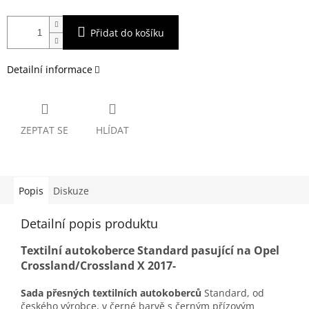
Přidat do košíku
Detailní informace
ZEPTAT SE
HLÍDAT
Popis
Diskuze
Detailní popis produktu
Textilní autokoberce Standard pasující na Opel
Crossland/Crossland X 2017-
Sada přesných textilních autokoberců
Standard, od
českého výrobce, v černé barvě s černým přízovým