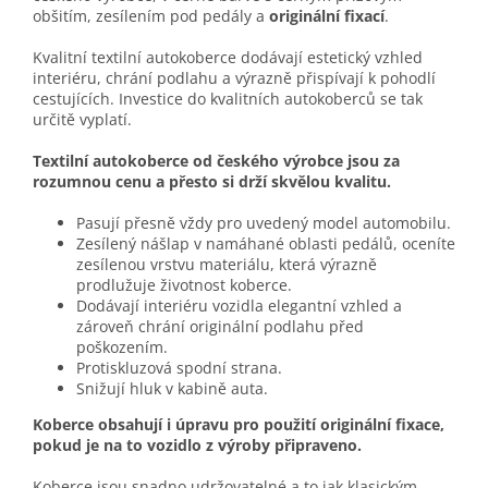
obšitím, zesílením pod pedály a
originální fixací
.
Kvalitní textilní autokoberce dodávají estetický vzhled
interiéru, chrání podlahu a výrazně přispívají k pohodlí
cestujících. Investice do kvalitních autokoberců se tak
určitě vyplatí.
Textilní autokoberce od českého výrobce jsou za
rozumnou cenu a přesto si drží skvělou kvalitu.
Pasují přesně vždy pro uvedený model automobilu.
Zesílený nášlap v namáhané oblasti pedálů, oceníte
zesílenou vrstvu materiálu, která výrazně
prodlužuje životnost koberce.
Dodávají interiéru vozidla elegantní vzhled a
zároveň chrání originální podlahu před
poškozením.
Protiskluzová spodní strana.
Snižují hluk v kabině auta.
Koberce obsahují i úpravu pro použití originální fixace,
pokud je na to vozidlo z výroby připraveno.
Koberce jsou snadno udržovatelné a to jak klasickým