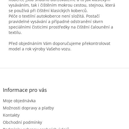
vysáváním, tak i čištěním mokrou cestou, stejnou, která
se používá při čištění klasických koberců.
Péče o textilní autokoberce není složitá. Postačí
pravidelné vysávání a případné odstranění skvrn
speciálními čisticími prostředky na čištění čalounění a
textilu.
Před objednáním Vám doporučujeme překontrolovat
model a rok výroby Vašeho vozu.
Z
á
p
a
Informace pro vás
t
Moje objednávka
í
Možnosti dopravy a platby
Kontakty
Obchodní podmínky