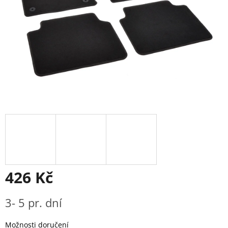
426 Kč
Měrná
3- 5 pr. dní
cena:
Možnosti doručení