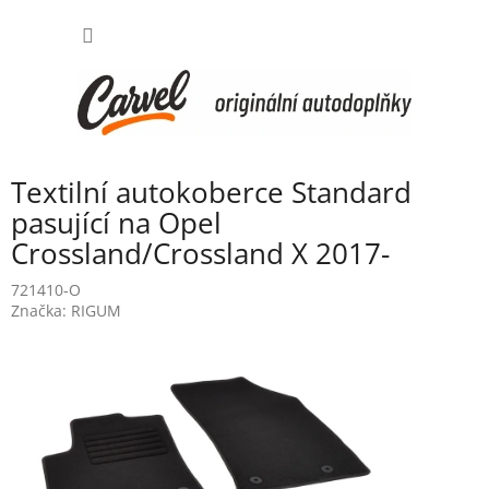
Přejít
NÁKUP
na
obsah
KOŠÍK
Textilní autokoberce Standard
pasující na Opel
Crossland/Crossland X 2017-
721410-O
Značka:
RIGUM