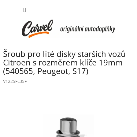
Přejít
NÁKUP
na
obsah
KOŠÍK
Šroub pro lité disky starších vozů
Citroen s rozměrem klíče 19mm
(540565, Peugeot, S17)
V1225FL35F