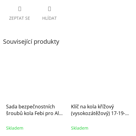
ZEPTAT SE
HLÍDAT
Související produkty
Sada bezpečnostních
Klíč na kola křížový
šroubů kola Febi pro Al
(vysokozátěžový) 17-19-
disky Citroen a Peugeot
21mm-1/2"
(FB27053)
Skladem
Skladem