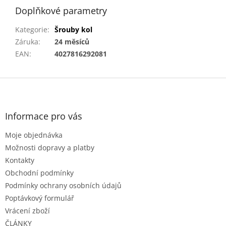
Doplňkové parametry
Kategorie
:
Šrouby kol
Záruka
:
24 měsíců
EAN
:
4027816292081
Z
á
p
a
Informace pro vás
t
Moje objednávka
í
Možnosti dopravy a platby
Kontakty
Obchodní podmínky
Podmínky ochrany osobních údajů
Poptávkový formulář
Vrácení zboží
ČLÁNKY