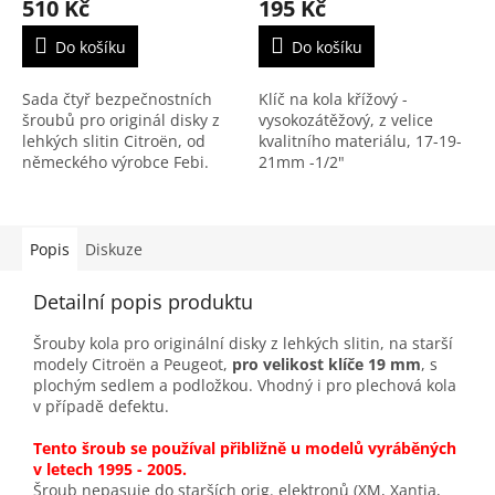
510 Kč
195 Kč
Do košíku
Do košíku
Sada čtyř bezpečnostních
Klíč na kola křížový -
šroubů pro originál disky z
vysokozátěžový, z velice
lehkých slitin Citroën, od
kvalitního materiálu, 17-19-
německého výrobce Febi.
21mm -1/2"
Šrouby jsou vhodné téměř
pro všechny modely vozů
Citroën a Peugeot mimo...
Popis
Diskuze
Detailní popis produktu
Šrouby kola pro originální disky z lehkých slitin, na starší
modely Citroën a Peugeot,
pro velikost klíče 19 mm
, s
plochým sedlem a podložkou. Vhodný i pro plechová kola
v případě defektu.
Tento šroub se používal přibližně u modelů vyráběných
v letech 1995 - 2005.
Šroub nepasuje do starších orig. elektronů (XM, Xantia,