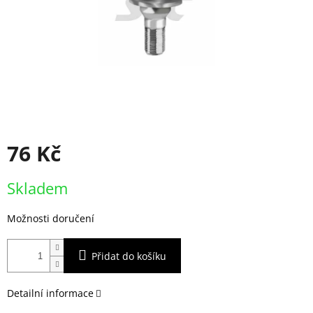
76 Kč
Měrná
Skladem
cena:
Možnosti doručení
Přidat do košíku
Detailní informace