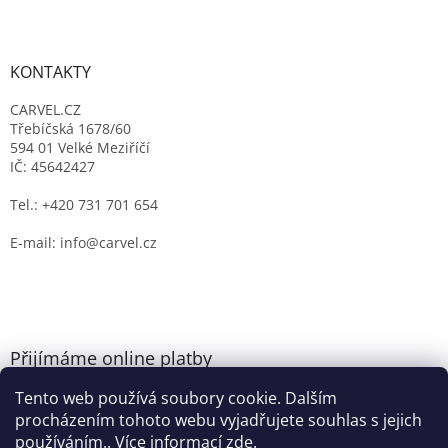
KONTAKTY
CARVEL.CZ
Třebíčská 1678/60
594 01 Velké Meziříčí
IČ: 45642427
Tel.: +420 731 701 654
E-mail: info@carvel.cz
Přijímáme online platby
Tento web používá soubory cookie. Dalším
procházením tohoto webu vyjadřujete souhlas s jejich
používáním.. Více informací
zde
.