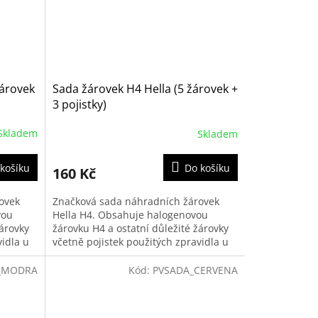
žárovek
Sada žárovek H4 Hella (5 žárovek +
3 pojistky)
Skladem
Skladem
košíku
Do košíku
160 Kč
ovek
Značková sada náhradních žárovek
vou
Hella H4. Obsahuje halogenovou
žárovky
žárovku H4 a ostatní důležité žárovky
vidla u
včetně pojistek použitých zpravidla u
většiny vozidel.
_MODRA
Kód:
PVSADA_CERVENA