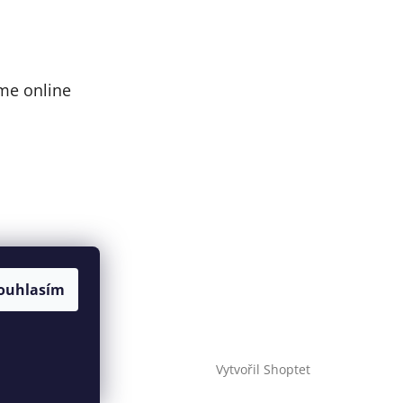
me online
ouhlasím
Vytvořil Shoptet