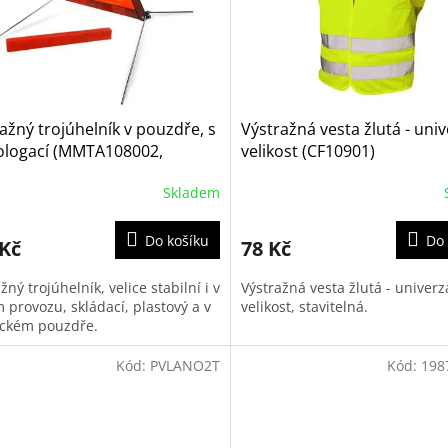
ažný trojúhelník v pouzdře, s
Výstražná vesta žlutá - univ
logací (MMTA108002,
velikost (CF10901)
3016, 01523, VVT31)
Skladem
Do košíku
Do 
 Kč
78 Kč
žný trojúhelník, velice stabilní i v
Výstražná vesta žlutá - univerz
 provozu, skládací, plastový a v
velikost, stavitelná.
ickém pouzdře.
Kód:
PVLANO2T
Kód:
198