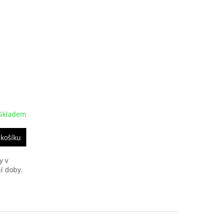
Skladem
 košíku
y v
í doby.