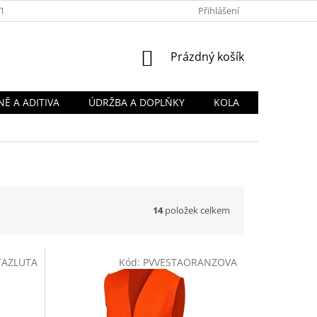
TY
OBCHODNÍ PODMÍNKY
PODMÍNKY OCHRANY OSOBNÍCH Ú
Přihlášení
NÁKUPNÍ
Prázdný košík
KOŠÍK
Ě A ADITIVA
ÚDRŽBA A DOPLŇKY
KOLA
14
položek celkem
TAZLUTA
Kód:
PVVESTAORANZOVA