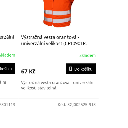
erzální
Výstražná vesta oranžová -
univerzální velikost (CF10901R,
CC42317, 01511)
Skladem
Skladem
košíku
Do košíku
67 Kč
ální
Výstražná vesta oranžová - univerzální
velikost, stavitelná.
7301113
Kód:
8GJ002525-913