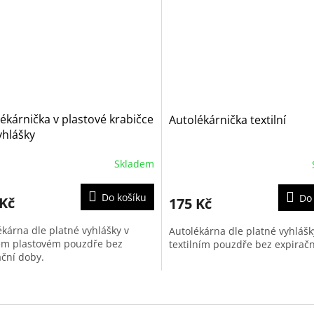
ékárnička v plastové krabičce
Autolékárnička textilní
yhlášky
Skladem
Do košíku
Do
 Kč
175 Kč
ékárna dle platné vyhlášky v
Autolékárna dle platné vyhlášk
m plastovém pouzdře bez
textilním pouzdře bez expiračn
ační doby.
O
v