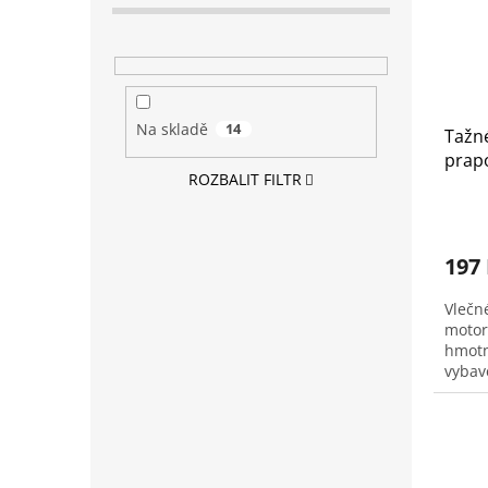
Na skladě
14
Tažné
prap
ROZBALIT FILTR
(MMT
197
Vlečné
motor
hmotn
vybav