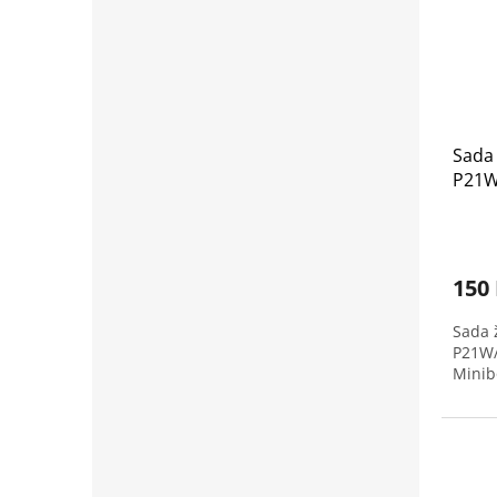
Sada
P21W/
Mini
150
Sada 
P21W/
Minib