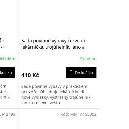
 -
Sada povinné výbavy červená -
 a
lékárnička, trojúhelník, lano a
výstražná vesta (S4)
Skladem
Skladem
košíku
Do košíku
410 Kč
ckém
Sada povinné výbavy v praktickém
dle
pouzdře. Obsahuje lékárníčku dle
elník,
nové vyhlášky, výstražný trojůhelník,
lano a reflexní vestu.
CF12493
Kód:
MMTA155002