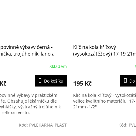
povinné výbavy černá -
Klíč na kola křížový
nička, trojúhelník, lano a
(vysokozátěžový) 17-19-21
ažná vesta
1/2"
Skladem
Do košíku
Do 
 Kč
195 Kč
povinné výbavy v praktickém
Klíč na kola křížový - vysokozát
ře. Obsahuje lékárníčku dle
velice kvalitního materiálu, 17-
yhlášky, výstražný trojůhelník,
21mm -1/2"
 reflexní vestu.
Kód:
PVLEKARNA_PLAST
Kód:
PV