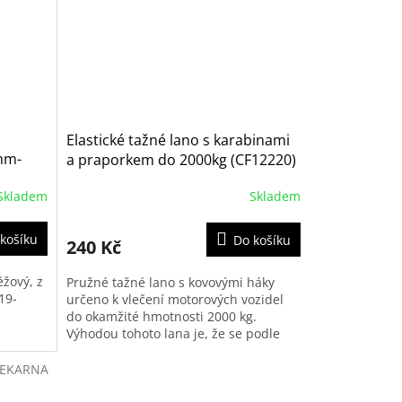
Elastické tažné lano s karabinami
mm-
a praporkem do 2000kg (CF12220)
Skladem
Skladem
košíku
Do košíku
240 Kč
ěžový, z
Pružné tažné lano s kovovými háky
19-
určeno k vlečení motorových vozidel
do okamžité hmotnosti 2000 kg.
Výhodou tohoto lana je, že se podle
potřeby natahuje a stahuje a tím se...
LEKARNA