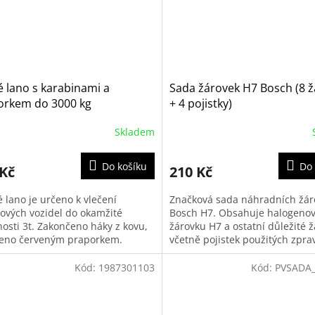
 lano s karabinami a
Sada žárovek H7 Bosch (8 
orkem do 3000 kg
+ 4 pojistky)
A155007, 01232)
Skladem
Do košíku
Do 
 Kč
210 Kč
 lano je určeno k vlečení
Značková sada náhradních žár
ových vozidel do okamžité
Bosch H7. Obsahuje halogeno
osti 3t. Zakončeno háky z kovu,
žárovku H7 a ostatní důležité 
eno červeným praporkem.
včetně pojistek použitých zpra
většiny současných vozidel.
Kód:
1987301103
Kód:
PVSADA