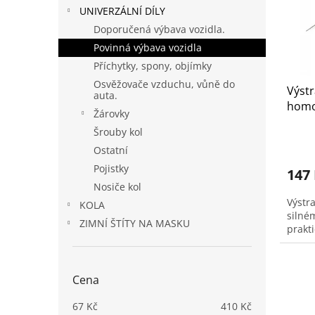
s
o
n
UNIVERZÁLNÍ DÍLY
p
d
e
r
u
Doporučená výbava vozidla.
l
o
k
Povinná výbava vozidla
d
t
Příchytky, spony, objímky
u
ů
Osvěžovače vzduchu, vůně do
Výstr
k
auta.
homo
t
Žárovky
REF1
ů
Šrouby kol
Ostatní
Pojistky
147
Nosiče kol
Výstra
KOLA
silném
ZIMNÍ ŠTÍTY NA MASKU
prakt
Cena
67
Kč
410
Kč