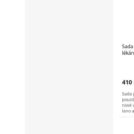
Sada 
lékár
výstr
410
Sada 
pouzd
nové v
lano a