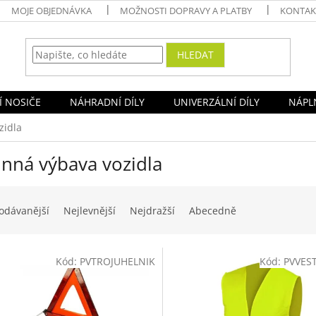
MOJE OBJEDNÁVKA
MOŽNOSTI DOPRAVY A PLATBY
KONTAK
HLEDAT
Í NOSIČE
NÁHRADNÍ DÍLY
UNIVERZÁLNÍ DÍLY
NÁPLN
zidla
inná výbava vozidla
odávanější
Nejlevnější
Nejdražší
Abecedně
Kód:
PVTROJUHELNIK
Kód:
PVVES