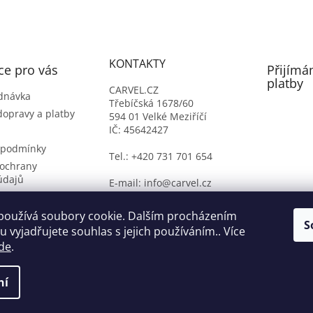
l
á
d
a
c
KONTAKTY
í
ce pro vás
Přijímá
p
platby
CARVEL.CZ
r
dnávka
Třebíčská 1678/60
v
dopravy a platby
594 01 Velké Meziříčí
k
IČ: 45642427
y
v
 podmínky
Tel.: +420 731 701 654
ý
ochrany
p
údajů
E-mail: info@carvel.cz
i
ý formulář
s
u
oží
používá soubory cookie. Dalším procházením
S
 vyjadřujete souhlas s jejich používáním.. Více
de
.
ní
na.