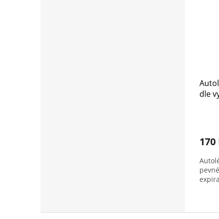
Autol
dle v
170
Autol
pevné
expir
Z