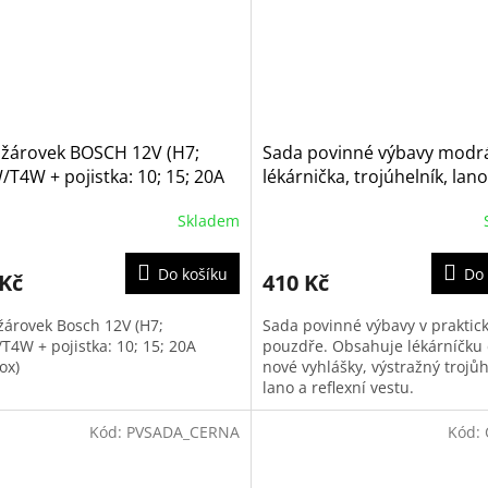
 žárovek BOSCH 12V (H7;
Sada povinné výbavy modrá
T4W + pojistka: 10; 15; 20A
lékárnička, trojúhelník, lano
box)
výstražná vesta
Skladem
Do košíku
Do 
 Kč
410 Kč
žárovek Bosch 12V (H7;
Sada povinné výbavy v prakti
T4W + pojistka: 10; 15; 20A
pouzdře. Obsahuje lékárníčku 
ox)
nové vyhlášky, výstražný trojůh
lano a reflexní vestu.
Kód:
PVSADA_CERNA
Kód: