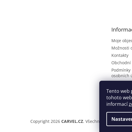
á
p
a
t
Informa
í
Moje obje
Možnosti 
Kontakty
Obchodní
Podmínky 
osobních 
Poptávkov
Vrácení zb
Tento web 
tohoto webu
ČLÁNKY
informací
z
Nastave
Copyright 2026
CARVEL.CZ
. Všechna práva vyhraze