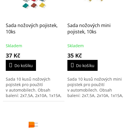
k
p
t
r
ů
o
d
Sada nožových pojistek,
Sada nožových mini
u
10ks
pojistek, 10ks
k
t
Skladem
Skladem
ů
37 Kč
35 Kč
Do košíku
Do košíku
Sada 10 kusů nožových
Sada 10 kusů nožových mini
pojistek pro použití
pojistek pro použití
v automobilech. Obsah
v automobilech. Obsah
balení: 2x7,5A, 2x10A, 1x15A,
balení: 2x7,5A, 2x10A, 1x15A,
2x20A, 2x25A, 1x30A.
2x20A, 2x25A, 1x30A.