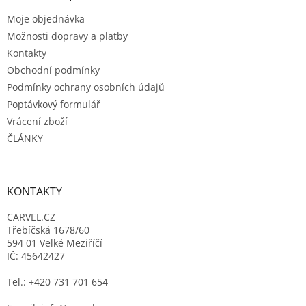
t
í
Moje objednávka
í
p
r
Možnosti dopravy a platby
v
Kontakty
k
Obchodní podmínky
y
Podmínky ochrany osobních údajů
v
ý
Poptávkový formulář
p
Vrácení zboží
i
ČLÁNKY
s
u
KONTAKTY
CARVEL.CZ
Třebíčská 1678/60
594 01 Velké Meziříčí
IČ: 45642427
Tel.: +420 731 701 654