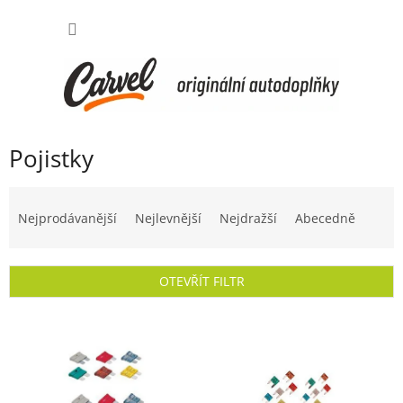
Přejít
NÁKUP
na
obsah
KOŠÍK
Pojistky
Ř
a
Nejprodávanější
Nejlevnější
Nejdražší
Abecedně
z
e
n
OTEVŘÍT FILTR
í
p
V
r
ý
o
p
d
i
u
s