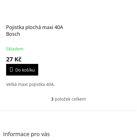
Pojistka plochá maxi 40A
Bosch
Skladem
27 Kč
Do košíku
Velká maxi pojistka 40A.
3
položek celkem
O
v
l
Z
á
á
d
p
a
a
Informace pro vás
c