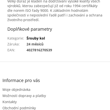
Velký důraz je kladen na dodržování vysoké kvality všech
výrobků, kterou zabezpečují již od roku 1994 certifikáty
dle norem ISO řady 9000. K základním hodnotám
společnosti v neposlední řadě patří i zachování a ochrana
životního prostředí.
Doplňkové parametry
Kategorie
:
Šrouby kol
Záruka
:
24 měsíců
EAN
:
4027816270539
Z
á
p
a
Informace pro vás
t
Moje objednávka
í
Možnosti dopravy a platby
Kontakty
Obchodní podmínky