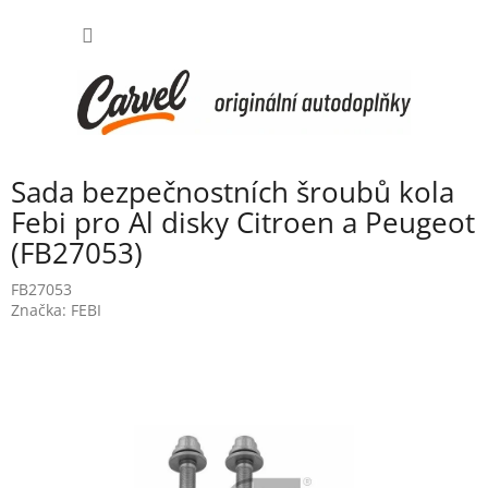
Přejít
NÁKUP
na
obsah
KOŠÍK
Sada bezpečnostních šroubů kola
Febi pro Al disky Citroen a Peugeot
(FB27053)
FB27053
Značka:
FEBI