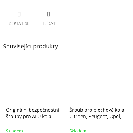
ZEPTAT SE
HLÍDAT
Související produkty
Originální bezpečnostní
Šroub pro plechová kola
šrouby pro ALU kola
Citroën, Peugeot, Opel,
Citroën, Peugeot, Opel,
Toyota – kuželové sedlo,
Toyota | 1688061880
klíč 17mm
Skladem
Skladem