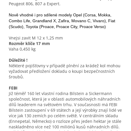
Peugeot 806, 807 a Expert.
Nově vhodné i pro sdílené modely Opel (Corsa, Mokka,
Combo Life, Grandland X, Zafira, Movano C, Vivaro), Fiat
(Scudo), Toyota (Proace, Proace City, Proace Verso)
Vnejsi zavit M 12 x 1,25 mm
Rozměr klíče 17 mm
Vaha 0,450 kg
Důležité !
Některé pojišťovny v případě plnění za krádež kol mohou
vyžadovat předložení dokladu o koupi bezpečnostních
šroubů.
FEBI
Již téměř 160 let vlastní rodina Bilstein a Sickermann
společnost, která je v oblasti automobilových náhradních
dílů leaderem na světovém trhu. V současnosti má FEBI
Bilstein zastoupení v 69 státech a její výrobky znají lidé ve
více jak 130 zemích po celém světě. V centrálním skladu
(Ennepetal, Německo) o rozloze přes jeden hektar je stále
naskladněno více než 100 miliónů kusů náhradních dílů.