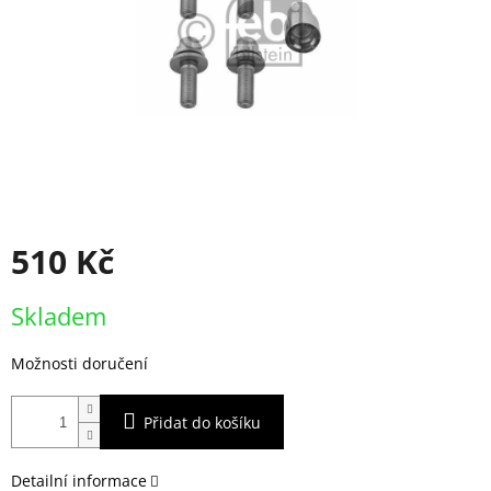
510 Kč
Měrná
Skladem
cena:
Možnosti doručení
Přidat do košíku
Detailní informace