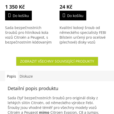
1 350 Kč
24 Kč
Do košíku
Do košíku
Sada bezpečnostních
Kvalitní kolový šroub od
šroubů pro hliníková kola
německého specialisty FEBI
vozů Citroën a Peugeot, s
Bilstein určený pro ocelové
bezpečnostním kódovaným
(plechové) disky vozů
klíčem - ořechem na 17 klíč.
koncernu PSA a jejich
Sada 4 ks šroubů s
partnerů. Šroub s kuželovým
kódováním pomocí kolíků.
sedlem a povrchovou...
ZOBRAZIT VŠECHNY SOUVISEJÍCÍ PRODUKTY
Vhodné...
Popis
Diskuze
Detailní popis produktu
Sada čtyř bezpečnostních šroubů pro originál disky z
lehkých slitin Citroën, od německého výrobce Febi.
Šrouby jsou vhodné téměř pro všechny modely vozů
Citroën a Peugeot
mimo
Citroen Evasion, C8 a Jumpy,