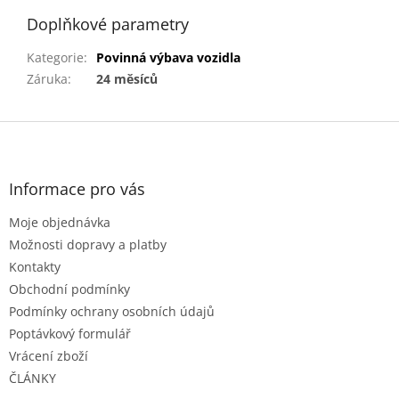
Doplňkové parametry
Kategorie
:
Povinná výbava vozidla
Záruka
:
24 měsíců
Z
á
p
a
Informace pro vás
t
Moje objednávka
í
Možnosti dopravy a platby
Kontakty
Obchodní podmínky
Podmínky ochrany osobních údajů
Poptávkový formulář
Vrácení zboží
ČLÁNKY