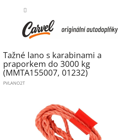
Přejít
NÁKUP
na
obsah
KOŠÍK
Tažné lano s karabinami a
praporkem do 3000 kg
(MMTA155007, 01232)
PVLANO2T