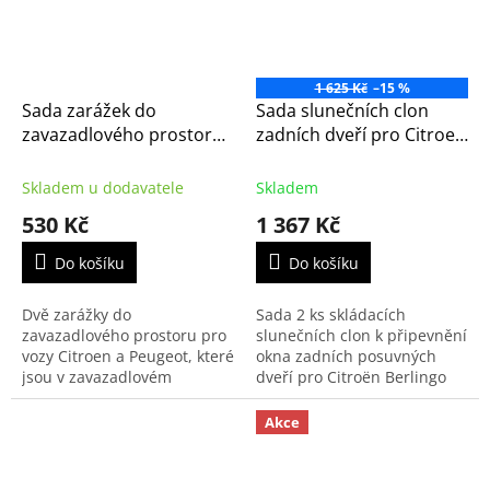
1 625 Kč
–15 %
Sada zarážek do
Sada slunečních clon
zavazadlového prostoru
zadních dveří pro Citroen
Citroën - Peugeot
Berlingo (K9), Peugeot
(9414EE)
Rifter, Opel Combo,
Skladem u dodavatele
Skladem
Toyota ProAce
530 Kč
1 367 Kč
Do košíku
Do košíku
Dvě zarážky do
Sada 2 ks skládacích
zavazadlového prostoru pro
slunečních clon k připevnění
vozy Citroen a Peugeot, které
okna zadních posuvných
jsou v zavazadlovém
dveří pro Citroën Berlingo
prostoru vybavené
třetí generace 2018-,
kobercem se smyčkovým
Peugeot Rifter a Partner,
Akce
vlasem.
Opel Combo, Toyota
ProAce...