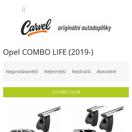
Přejít
NÁKUP
na
obsah
KOŠÍK
Opel COMBO LIFE (2019-)
Ř
a
Nejprodávanější
Nejlevnější
Nejdražší
Abecedně
z
e
n
OTEVŘÍT FILTR
í
p
V
r
ý
o
p
d
i
u
s