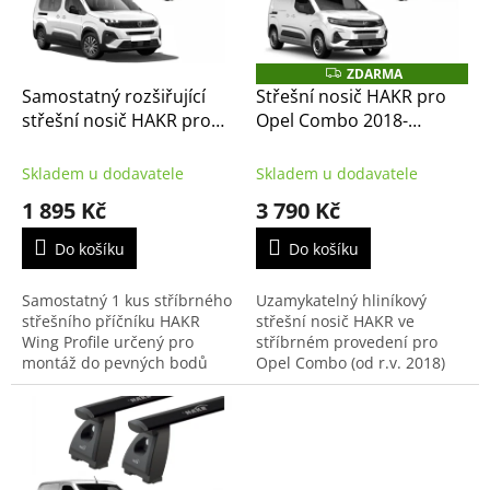
k
p
t
r
ů
o
ZDARMA
Z
D
d
Samostatný rozšiřující
Střešní nosič HAKR pro
A
u
střešní nosič HAKR pro
Opel Combo 2018-
R
M
k
Opel Combo od 2018-
stříbrný Wing Profile, pro
A
t
stříbrný Wing Profile, 1 ks
závit ve střeše
Skladem u dodavatele
Skladem u dodavatele
ů
pro závit ve střeše
1 895 Kč
3 790 Kč
Do košíku
Do košíku
Samostatný 1 kus stříbrného
Uzamykatelný hliníkový
střešního příčníku HAKR
střešní nosič HAKR ve
Wing Profile určený pro
stříbrném provedení pro
montáž do pevných bodů
Opel Combo (od r.v. 2018)
(závitů) ve střeše vozu Opel
určený pro vozy bez
Combo (od r.v. 2018). Tento
podélníků (hagusů). Nosič se
rozšiřující příčník...
montuje přímo do
připravených...