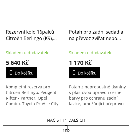
Rezervní kolo 16palců
Potah pro zadní sedadla
Citroën Berlingo (K9),
na převoz zvířat nebo
Peugeot Rifter a Opel
nákladu, originál Citroen
Combo Life (K9)
(1607075880)
Skladem u dodavatele
Skladem u dodavatele
(98268783ZY)
5 640 Kč
1 170 Kč
Do košíku
Do košíku
Kompletní rezerva pro
Potah z nepropustné tkaniny
Citroën Berlingo, Peugeot
s plastovou úpravou černé
Rifter - Partner, Opel
barvy pro ochranu zadní
Combo, Toyota ProAce City
lavice, umožňující přepravu
Verso a Fiat Doblo.
domácích zvířat nebo
znečištěných předmětů.
NAČÍST 11 DALŠÍCH
S
1
2