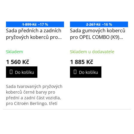
1 899 Kč
–17 %
2 267 Kč
–16 %
Sada předních a zadních
Sada gumových koberců
pryžových koberců pro
pro OPEL COMBO (K9)
Citroen Berlingo 9/2019-
(1635176180)
(S1)
Skladem
Skladem u dodavatele
1 560 Kč
1 885 Kč
Do košíku
Do košíku
Sada tvarovaných pryžových
koberců černé barvy pro
přední a zadní část vozidla,
pro Citroën Berlingo, třetí
generace, od faceliftu 2024.