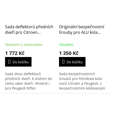
Sada deflektorů předních
Originální bezpečnostní
dveří pro Citroen
šrouby pro ALU kola
Berlingo (K9) 2018-
Citroën, Peugeot, Opel,
(Peugeot Rifter)
Toyota | 1688061880
Skladem u dodavatele
Skladem
1 772 Kč
1 350 Kč
Do košíku
Do košíku
Sada dvou deflektorů
Sada bezpečnostních
předních dveří, k vložení do
šroubů pro hliníková kola
rámu oken dveří. Vhodné i
vozů Citroën a Peugeot, s
pro Peugeot Rifter.
bezpečnostním kódovaným
klíčem - ořechem na 17 klíč.
Sada 4 ks šroubů s
kódováním pomocí kolíků.
Vhodné...