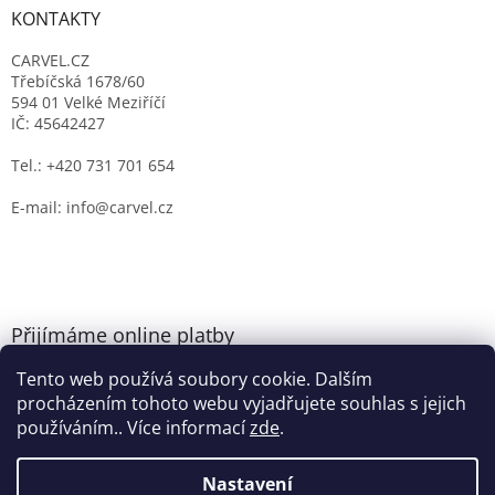
KONTAKTY
CARVEL.CZ
Třebíčská 1678/60
594 01 Velké Meziříčí
IČ: 45642427
Tel.: +420 731 701 654
E-mail: info@carvel.cz
Přijímáme online platby
Tento web používá soubory cookie. Dalším
procházením tohoto webu vyjadřujete souhlas s jejich
používáním.. Více informací
zde
.
Nastavení
Vytvořil Shoptet