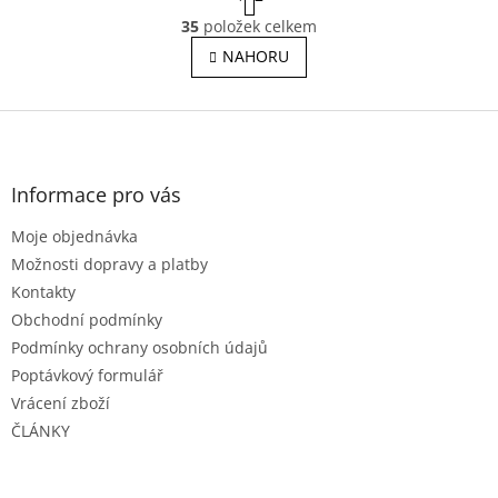
t
O
r
35
položek celkem
v
á
l
NAHORU
n
á
k
o
d
v
Z
a
á
c
á
n
í
p
í
p
a
Informace pro vás
r
t
v
Moje objednávka
í
k
Možnosti dopravy a platby
y
v
Kontakty
ý
Obchodní podmínky
p
Podmínky ochrany osobních údajů
i
s
Poptávkový formulář
u
Vrácení zboží
ČLÁNKY