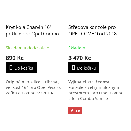
Kryt kola Charvin 16"
Středová konzole pro
poklice pro Opel Combo
OPEL COMBO od 2018
K9, Zafira a Vivaro
Skladem u dodavatele
Skladem
890 Kč
3 470 Kč
Do košíku
Do košíku
Originální poklice stříbrná ,
Vyjímatelná středová
velikost 16" pro Opel Vivaro,
konzole s velkým úložným
Zafira a Combo K9 2019-.
prostorem, pro Opel Combo
Life a Combo Van se
umísťuje mezi přední
sedačky.
Akce