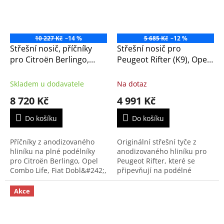
10 227 Kč
–14 %
5 685 Kč
–12 %
Střešní nosič, příčníky
Střešní nosič pro
pro Citroën Berlingo,
Peugeot Rifter (K9), Opel
Opel Combo Life, Fiat
Combo, Toyota ProAce s
Doblo, Peugeot Rifter a
podélnými střešními
Skladem u dodavatele
Na dotaz
Toyota Proace City.
tyčemi (1623836780)
8 720 Kč
4 991 Kč
Do košíku
Do košíku
Příčníky z anodizovaného
Originální střešní tyče z
hliníku na plné podélníky
anodizovaného hliníku pro
pro Citroën Berlingo, Opel
Peugeot Rifter, které se
Combo Life, Fiat Dobl&#242;,
připevňují na podélné
Peugeot Rifter, Toyota
střešní tyče, tzv. hagusy.
Proace City Verso.
Akce