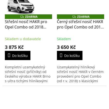
ZDARMA
ZDARMA
Z
Z
D
D
Střešní nosič HAKR pro
Černý střešní nosič HAKR
A
A
Opel Combo od 2018
pro Opel Combo od 2018
R
R
M
M
černý Wing Profile, pro
– černé příčníky Alu Wing
A
A
závit ve střeše
Profile
Skladem u dodavatele
Skladem
3 875 Kč
3 650 Kč
Do košíku
Do košíku
Kompletní uzamykatelný
Uzamykatelný hliníkový
střešní nosič (příčníky) od
střešní nosič HAKR v černém
českého výrobce HAKR Brno
provedení pro Opel Combo
s ultra tichými hliníkovými
(od r.v. 2018) s klasickými
tyčemi Wing Profile Black v
podélníky (hagusy s
černé barvě. Tento set je
mezerou). Aerodynamické
přesně sestaven...
tyče s profilem křídla...