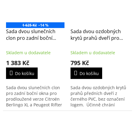
1 625 Kč
–14 %
Sada dvou slunečních
Sada dvou ozdobných
clon pro zadní boční
krytů prahů dveří pro
okna pro Citroen
Citroën Berlingo –
Berlingo XL (K9) 2018-
originál Citroen
Skladem u dodavatele
Skladem u dodavatele
(1628951680, Peugeot
1 383 Kč
795 Kč
Rifter)
Do košíku
Do košíku
Sada dvou slunečních clon
Sada dvou ozdobných krytů
pro zadní boční okna pro
prahů předních dveří z
prodloužené verze Citroën
černého PVC, bez označení
Berlingo XL a Peugeot Rifter
logem. Účinně chrání
XL.
karosérii vozidla proti
poškrábání a potlučení.