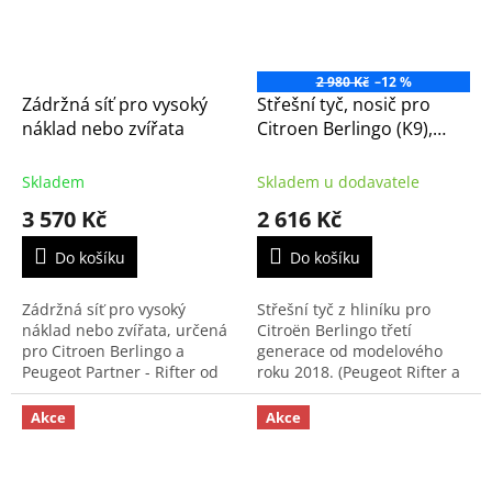
2 980 Kč
–12 %
Zádržná síť pro vysoký
Střešní tyč, nosič pro
náklad nebo zvířata
Citroen Berlingo (K9),
Peugeot Riffter (K9), Opel
Combo (K9) (1620328780)
Skladem
Skladem u dodavatele
3 570 Kč
2 616 Kč
Do košíku
Do košíku
Zádržná síť pro vysoký
Střešní tyč z hliníku pro
náklad nebo zvířata, určená
Citroën Berlingo třetí
pro Citroen Berlingo a
generace od modelového
Peugeot Partner - Rifter od
roku 2018. (Peugeot Rifter a
roku výroby 2008 a pro Opel
Opel Combo)
Combo Life od rv. 2018-. Síť
Akce
Akce
může být upevněna...