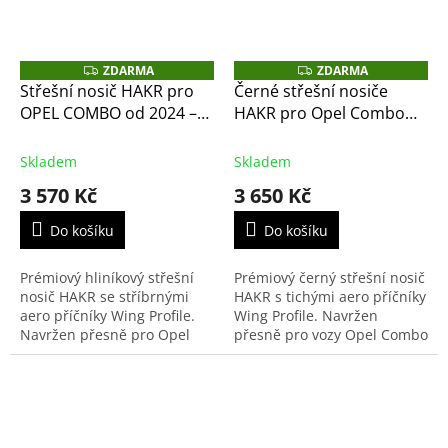
ZDARMA
ZDARMA
Z
Z
D
D
Střešní nosič HAKR pro
Černé střešní nosiče
A
A
OPEL COMBO od 2024 –
HAKR pro Opel Combo
R
R
M
M
stříbrné příčníky Alu Wing
od rv 2024 – černé
A
A
Profile
příčníky Alu Wing Profile
Skladem
Skladem
3 570 Kč
3 650 Kč
Do košíku
Do košíku
Prémiový hliníkový střešní
Prémiový černý střešní nosič
nosič HAKR se stříbrnými
HAKR s tichými aero příčníky
aero příčníky Wing Profile.
Wing Profile. Navržen
Navržen přesně pro Opel
přesně pro vozy Opel Combo
Combo od 2024 s
vyráběné od roku 2024.
integrovanými podélníky.
Nabízí minimální
Tichý chod, nosnost 100 kg
aerodynamický odpor,
a...
vysokou...