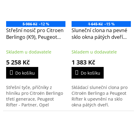
5 986 Kč
–12 %
1 645 Kč
–15 %
Střešní nosič pro Citroen
Sluneční clona na pevné
Berlingo (K9), Peugeot
sklo okna pátých dveří
Rifter, Opel Combo,
pro Berlingo (K9) 2018- (
Toyota Proace
Peugeot Rifter,
Skladem u dodavatele
Skladem u dodavatele
(1620328680)
1628951780 )
5 258 Kč
1 383 Kč
Do košíku
Do košíku
Střešní tyče, příčníky z
Skládací sluneční clona pro
hliníku pro Citroën Berlingo
Citroën Berlingo a Peugeot
třetí generace, Peugeot
Rifter k upevnění na sklo
Rifter - Partner, Opel
okna pátých dveří.
Combo, Fiat Doblo a Toyota
Proace.