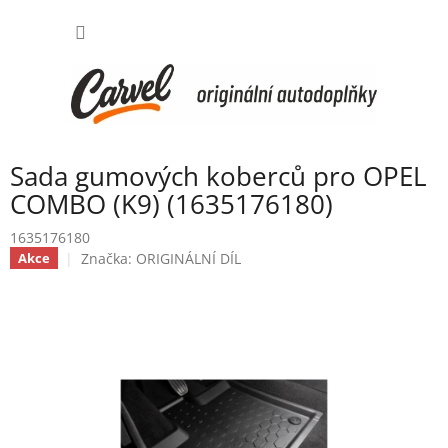
Přejít
NÁKUP
na
obsah
KOŠÍK
Sada gumových koberců pro OPEL
COMBO (K9) (1635176180)
1635176180
Značka:
ORIGINÁLNÍ DÍL
Akce