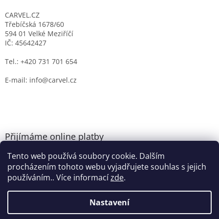
CARVEL.CZ
Třebíčská 1678/60
594 01 Velké Meziříčí
IČ: 45642427
Tel.: +420 731 701 654
E-mail: info@carvel.cz
Přijímáme online platby
Tento web používá soubory cookie. Dalším
procházením tohoto webu vyjadřujete souhlas s jejich
používáním.. Více informací
zde
.
Nastavení
Vytvořil Shoptet