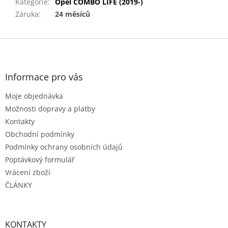
Kategorie
:
Opel COMBO LIFE (2019-)
Záruka
:
24 měsíců
Z
á
p
a
Informace pro vás
t
Moje objednávka
í
Možnosti dopravy a platby
Kontakty
Obchodní podmínky
Podmínky ochrany osobních údajů
Poptávkový formulář
Vrácení zboží
ČLÁNKY
KONTAKTY