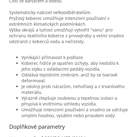
Čistí se kartáčem a vodou.
Systematicky nabízet velkoodběratelům.
Pryžový koberec umožňuje intenzívní používání v
extrémních klimatických podmínkách.
Výška okrajů a tuhost umožňují vytvořit "vanu" pro
ochranu textilního koberce z prvovýroby a velmi snadno
odstranit z koberců vodu a nečistoty.
Vynikající přilnavost k podlaze.
Koberec řidiče je opatřen úchyty, aby nedošlo k
jeho styku s ovládacími pedály vozidla.
Odolává teplotním změnám, aniž by se tvarově
deformoval.
Je odolný proti nárazům, nehořlavý a z trvanlivého
materiálu.
Výrazně zlepšuje zvukovou a tepelnou izolaci a
přispívá k vnitřnímu vzhledu vozidla.
Umožňuje intenzivní používání a snadno se udržuje
umytím houbou, vysátím nebo proudem vody.
Doplňkové parametry