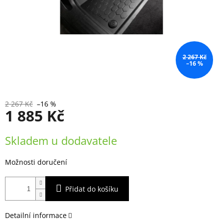
2 267 Kč
–16 %
2 267 Kč
–16 %
1 885 Kč
Měrná
Skladem u dodavatele
cena:
Možnosti doručení
Přidat do košíku
Detailní informace