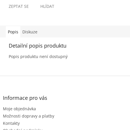
ZEPTAT SE
HLÍDAT
Popis
Diskuze
Detailní popis produktu
Popis produktu není dostupný
Z
á
p
a
Informace pro vás
t
Moje objednávka
í
Možnosti dopravy a platby
Kontakty