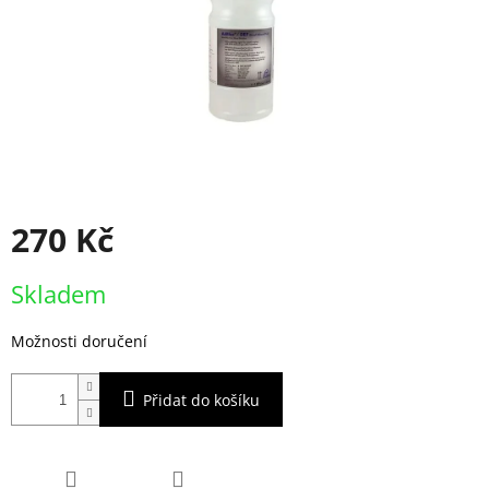
270 Kč
Měrná
Skladem
cena:
Možnosti doručení
Přidat do košíku