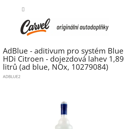
Přejít
NÁKUP
na
obsah
KOŠÍK
AdBlue - aditivum pro systém Blue
HDi Citroen - dojezdová lahev 1,89
litrů (ad blue, NOx, 10279084)
ADBLUE2