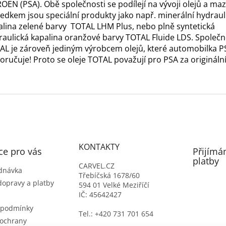
OEN (PSA). Obě společnosti se podílejí na vývoji olejů a maz
ledkem jsou speciální produkty jako např. minerální hydraul
alina zelené barvy TOTAL LHM Plus, nebo plně syntetická
raulická kapalina oranžové barvy TOTAL Fluide LDS. Společn
AL je zároveň jediným výrobcem olejů, které automobilka P
oručuje! Proto se oleje TOTAL považují pro PSA za origináln
KONTAKTY
ce pro vás
Přijímá
platby
CARVEL.CZ
dnávka
Třebíčská 1678/60
dopravy a platby
594 01 Velké Meziříčí
IČ: 45642427
 podmínky
Tel.: +420 731 701 654
ochrany