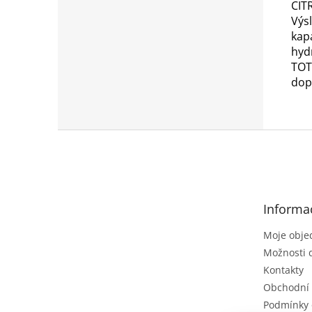
CITR
Výs
kap
hyd
TOT
dop
Z
á
p
a
t
Informa
í
Moje obje
Možnosti 
Kontakty
Obchodní
Podmínky 