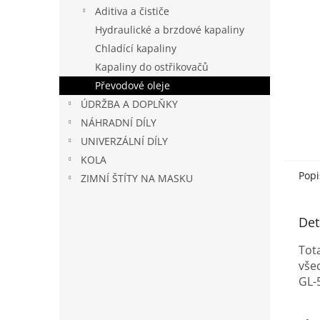
n
Aditiva a čističe
e
Hydraulické a brzdové kapaliny
l
Chladící kapaliny
Kapaliny do ostřikovačů
Převodové oleje
ÚDRŽBA A DOPLŇKY
NÁHRADNÍ DÍLY
UNIVERZÁLNÍ DÍLY
KOLA
Popi
ZIMNÍ ŠTÍTY NA MASKU
Det
Tot
vše
GL-