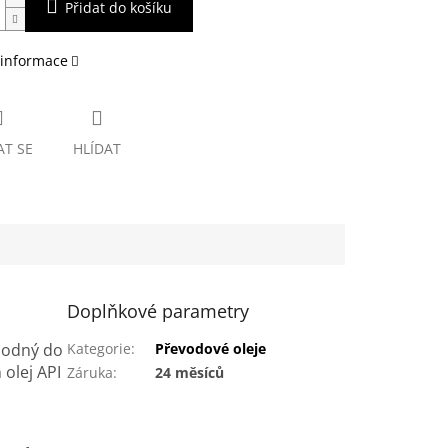
Přidat do košíku
 informace
AT SE
HLÍDAT
Doplňkové parametry
hodný do
Kategorie
:
Převodové oleje
olej API
Záruka
:
24 měsíců