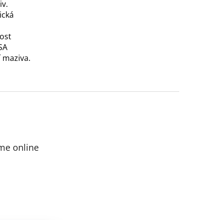
iv.
ická
ost
SA
í maziva.
me online