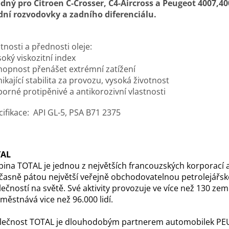
dný pro Citroen C-Crosser, C4-Aircross a Peugeot 4007,40
dní rozvodovky a zadního diferenciálu.
tnosti a přednosti oleje:
soký viskozitní index
chopnost přenášet extrémní zatížení
nikající stabilita za provozu, vysoká životnost
borné protipěnivé a antikorozivní vlastnosti
cifikace: API GL-5, PSA B71 2375
TAL
pina TOTAL je jednou z největších francouzských korporací 
časně pátou největší veřejně obchodovatelnou petrolejářs
ečností na světě. Své aktivity provozuje ve více než 130 zem
městnává vice než 96.000 lidí.
lečnost TOTAL je dlouhodobým partnerem automobilek P