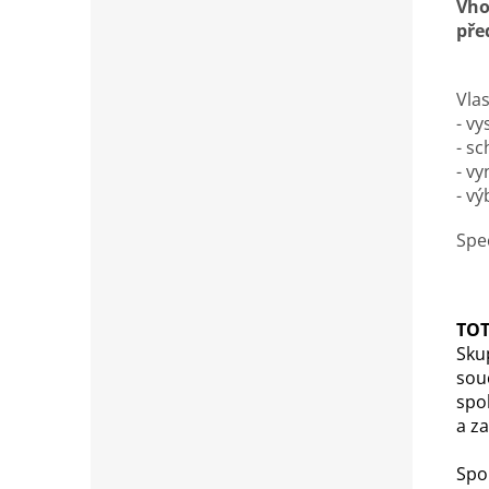
Vho
pře
Vlas
- vy
- s
- vy
- vý
Spe
TO
Sku
sou
spol
a za
Spo