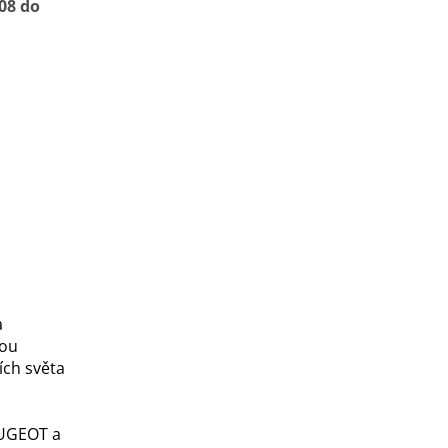
08 do
a
kou
ích světa
EUGEOT a