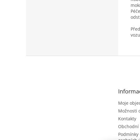
mokr
Péče
odst
Před
vozu
Z
á
p
a
t
Informa
í
Moje obje
Možnosti 
Kontakty
Obchodní
Podmínky 