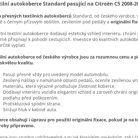
tilní autokoberce Standard pasující na Citroën C5 2008-2
 přesných textilních autokoberců
Standard, od českého výrobce, 
ě s černým přízovým obšitím, zesílením pod pedály a
originální fix
itní textilní autokoberce dodávají estetický vzhled interiéru, chrán
zně přispívají k pohodlí cestujících. Investice do kvalitních autokob
určitě vyplatí.
ilní autokoberce od českého výrobce jsou za rozumnou cenu a př
 skvělou kvalitu.
Pasují přesně vždy pro uvedený model automobilu.
Zesílený nášlap v namáhané oblasti pedálů, oceníte zesílenou vr
materiálu, která výrazně prodlužuje životnost koberce.
Dodávají interiéru vozidla elegantní vzhled a zároveň chrání origi
podlahu před poškozením.
Protiskluzová spodní strana.
Snižují hluk v kabině auta.
rce obsahují i úpravu pro použití originální fixace, pokud je na t
roby připraveno.
rce jsou snadno udržovatelné a to jak klasickým vysáváním, tak i č