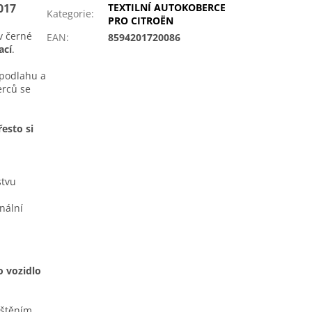
017
TEXTILNÍ AUTOKOBERCE
Kategorie
:
PRO CITROËN
v černé
EAN
:
8594201720086
ací
.
í podlahu a
erců se
esto si
stvu
nální
o vozidlo
ištěním