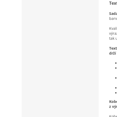
Tex
Sada
barv
Kval
výra
tak 
Text
drží
Kobe
z vý
Kobe