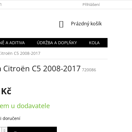
TY
OBCHODNÍ PODMÍNKY
PODMÍNKY OCHRANY OSOBNÍCH Ú
Přihlášení
NÁKUPNÍ
Prázdný košík
KOŠÍK
Ě A ADITIVA
ÚDRŽBA A DOPLŇKY
KOLA
Citroën C5 2008-2017
na Citroën C5 2008-2017
720086
 Kč
em u dodavatele
i doručení