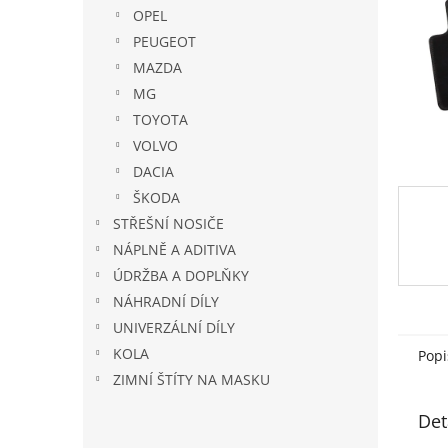
n
OPEL
e
PEUGEOT
l
MAZDA
MG
TOYOTA
VOLVO
DACIA
ŠKODA
STŘEŠNÍ NOSIČE
NÁPLNĚ A ADITIVA
ÚDRŽBA A DOPLŇKY
NÁHRADNÍ DÍLY
UNIVERZÁLNÍ DÍLY
KOLA
Popi
ZIMNÍ ŠTÍTY NA MASKU
Det