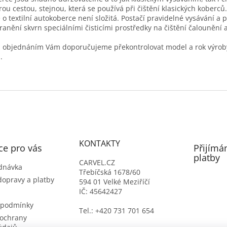
ou cestou, stejnou, která se používá při čištění klasických koberců.
 o textilní autokoberce není složitá. Postačí pravidelné vysávání a 
ranění skvrn speciálními čisticími prostředky na čištění čalounění a 
 objednáním Vám doporučujeme překontrolovat model a rok výrob
.
KONTAKTY
ce pro vás
Přijímá
platby
CARVEL.CZ
dnávka
Třebíčská 1678/60
dopravy a platby
594 01 Velké Meziříčí
IČ: 45642427
 podmínky
Tel.: +420 731 701 654
ochrany