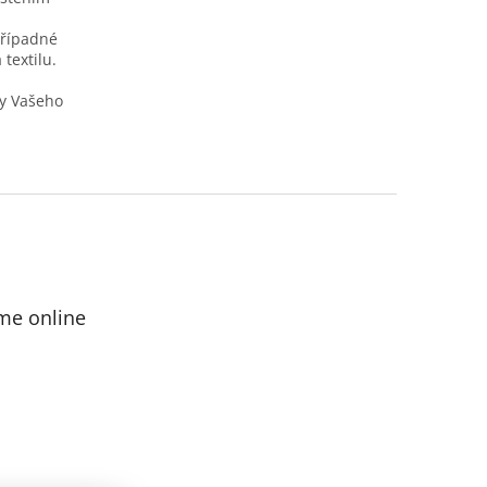
případné
textilu.
y Vašeho
me online