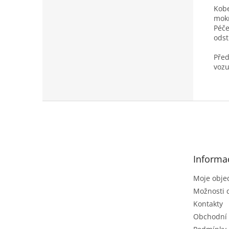
Kobe
mokr
Péče
odst
Před
vozu
Z
á
p
a
t
Informa
í
Moje obje
Možnosti 
Kontakty
Obchodní