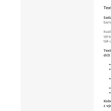
Tex
Sada
barv
Kval
výra
tak 
Text
drží
Kobe
z vý