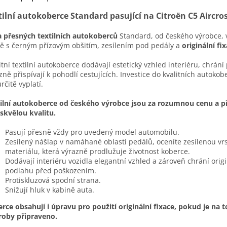
tilní autokoberce Standard pasující na Citroën C5 Aircros
 přesných textilních autokoberců
Standard, od českého výrobce, 
ě s černým přízovým obšitím, zesílením pod pedály a
originální fix
itní textilní autokoberce dodávají estetický vzhled interiéru, chrán
zně přispívají k pohodlí cestujících. Investice do kvalitních autokob
určitě vyplatí.
ilní autokoberce od českého výrobce jsou za rozumnou cenu a př
 skvělou kvalitu.
Pasují přesně vždy pro uvedený model automobilu.
Zesílený nášlap v namáhané oblasti pedálů, oceníte zesílenou vr
materiálu, která výrazně prodlužuje životnost koberce.
Dodávají interiéru vozidla elegantní vzhled a zároveň chrání origi
podlahu před poškozením.
Protiskluzová spodní strana.
Snižují hluk v kabině auta.
rce obsahují i úpravu pro použití originální fixace, pokud je na t
roby připraveno.