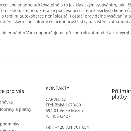
rce jsou snadno udržovatelné a to jak klasickým vysáváním, tak i č
ou cestou, stejnou, která se používá při čištění klasických koberců.
 o textilní autokoberce není složitá. Postačí pravidelné vysávání a 
ranění skvrn speciálními čisticími prostředky na čištění čalounění a 
 objednáním Vám doporučujeme překontrolovat model a rok výrob
.
KONTAKTY
ce pro vás
Přijímá
platby
CARVEL.CZ
dnávka
Třebíčská 1678/60
dopravy a platby
594 01 Velké Meziříčí
IČ: 45642427
 podmínky
Tel.: +420 731 701 654