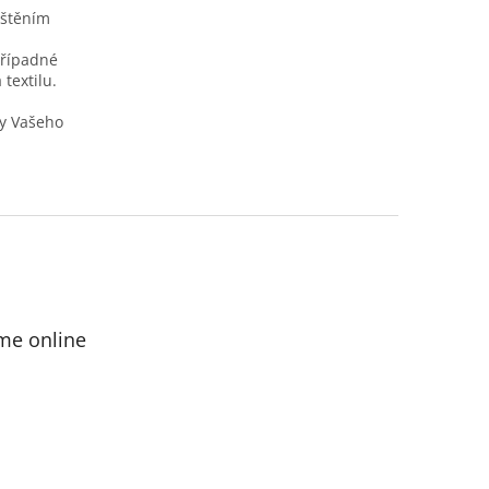
ištěním
případné
textilu.
y Vašeho
me online