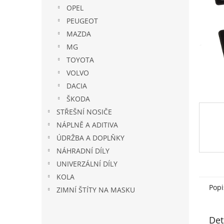
n
OPEL
e
PEUGEOT
l
MAZDA
MG
TOYOTA
VOLVO
DACIA
ŠKODA
STŘEŠNÍ NOSIČE
NÁPLNĚ A ADITIVA
ÚDRŽBA A DOPLŇKY
NÁHRADNÍ DÍLY
UNIVERZÁLNÍ DÍLY
KOLA
Popi
ZIMNÍ ŠTÍTY NA MASKU
Det