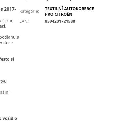
s 2017-
TEXTILNÍ AUTOKOBERCE
Kategorie
:
PRO CITROËN
v černé
EAN
:
8594201721588
ací
.
í podlahu a
erců se
esto si
stvu
nální
o vozidlo