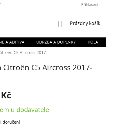
TY
OBCHODNÍ PODMÍNKY
PODMÍNKY OCHRANY OSOBNÍCH Ú
Přihlášení
NÁKUPNÍ
Prázdný košík
KOŠÍK
Ě A ADITIVA
ÚDRŽBA A DOPLŇKY
KOLA
Citroën C5 Aircross 2017-
a Citroën C5 Aircross 2017-
 Kč
em u dodavatele
i doručení