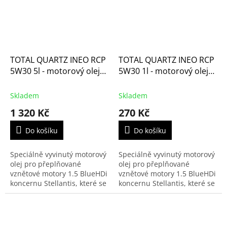
TOTAL QUARTZ INEO RCP
TOTAL QUARTZ INEO RCP
5W30 5l - motorový olej
5W30 1l - motorový olej
pro BlueHDi
pro BlueHDi
Skladem
Skladem
1 320 Kč
270 Kč
Do košíku
Do košíku
Speciálně vyvinutý motorový
Speciálně vyvinutý motorový
olej pro přeplňované
olej pro přeplňované
vznětové motory 1.5 BlueHDi
vznětové motory 1.5 BlueHDi
koncernu Stellantis, které se
koncernu Stellantis, které se
montují do vozů značek
montují do vozů značek
Citroën, Peugeot, Opel, DS,
Citroën, Peugeot, Opel, DS,
Fiat, Lancia a Toyota.
Fiat, Lancia a Toyota.