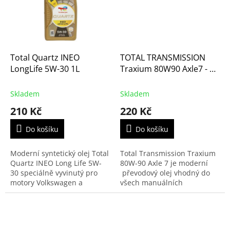
Total Quartz INEO
TOTAL TRANSMISSION
LongLife 5W-30 1L
Traxium 80W90 Axle7 - 1
litr (166274, 201282,
957235)
Skladem
Skladem
210 Kč
220 Kč
Do košíku
Do košíku
Moderní syntetický olej Total
Total Transmission Traxium
Quartz INEO Long Life 5W-
80W-90 Axle 7 je moderní
30 speciálně vyvinutý pro
převodový olej vhodný do
motory Volkswagen a
všech manuálních
Porsche, tedy i vozy Škoda,
mechanických převodovek,
Seat a Audi.
kde je požadován olej API
GL-5.