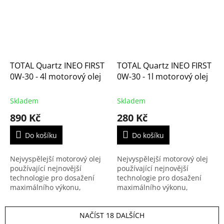
i...
TOTAL Quartz INEO FIRST
TOTAL Quartz INEO FIRST
0W-30 - 4l motorový olej
0W-30 - 1l motorový olej
Skladem
Skladem
890 Kč
280 Kč
Do košíku
Do košíku
Nejvyspělejší motorový olej
Nejvyspělejší motorový olej
používající nejnovější
používající nejnovější
technologie pro dosažení
technologie pro dosažení
maximálního výkonu,
maximálního výkonu,
nízkého obsahu sulfátového
nízkého obsahu sulfátového
popela a snížení množství
popela a snížení množství
NAČÍST 18 DALŠÍCH
emisí pro všechny naftové
emisí pro všechny naftové