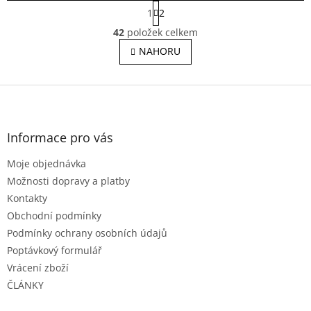
i...
i...
S
1
2
t
O
r
42
položek celkem
v
á
l
NAHORU
n
á
k
o
d
v
Z
a
á
c
á
n
í
p
í
p
a
Informace pro vás
r
t
v
Moje objednávka
í
k
Možnosti dopravy a platby
y
v
Kontakty
ý
Obchodní podmínky
p
Podmínky ochrany osobních údajů
i
s
Poptávkový formulář
u
Vrácení zboží
ČLÁNKY