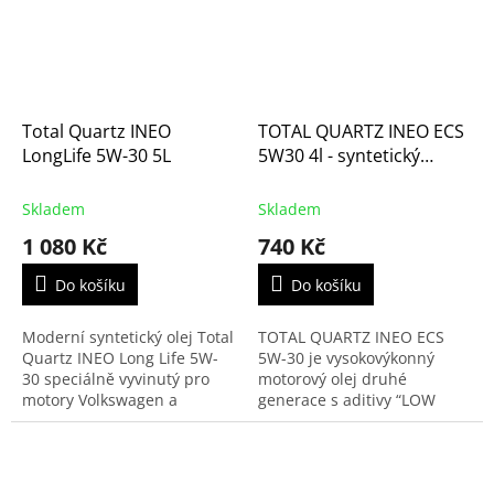
Total Quartz INEO
TOTAL QUARTZ INEO ECS
LongLife 5W-30 5L
5W30 4l - syntetický
motorový olej
Skladem
Skladem
1 080 Kč
740 Kč
Do košíku
Do košíku
Moderní syntetický olej Total
TOTAL QUARTZ INEO ECS
Quartz INEO Long Life 5W-
5W-30 je vysokovýkonný
30 speciálně vyvinutý pro
motorový olej druhé
motory Volkswagen a
generace s aditivy “LOW
Porsche, tedy i vozy Škoda,
SAPS” pro motory skupiny
Seat a Audi.
PSA (Citroen a Peugeot),
speciálně vyvinutý pro
motory se...