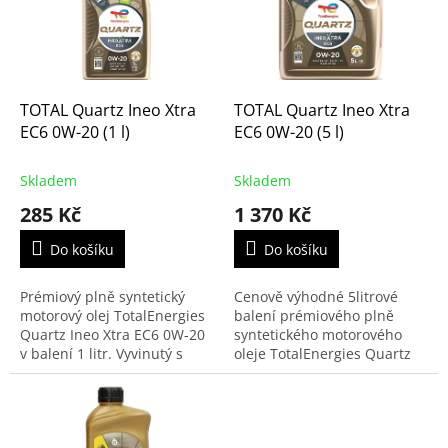
r
s
o
p
d
r
u
o
k
d
t
TOTAL Quartz Ineo Xtra
TOTAL Quartz Ineo Xtra
u
ů
EC6 0W-20 (1 l)
EC6 0W-20 (5 l)
k
t
Skladem
Skladem
ů
285 Kč
1 370 Kč
Do košíku
Do košíku
Prémiový plně syntetický
Cenově výhodné 5litrové
motorový olej TotalEnergies
balení prémiového plně
Quartz Ineo Xtra EC6 0W-20
syntetického motorového
v balení 1 litr. Vyvinutý s
oleje TotalEnergies Quartz
využitím pokročilé
Ineo Xtra EC6 0W-20. Využívá
technologie Eco-Science pro
pokročilou technologii Eco-
maximální úsporu...
Science a splňuje...