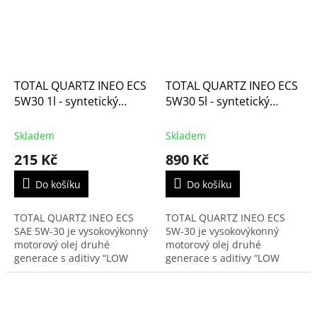
TOTAL QUARTZ INEO ECS
TOTAL QUARTZ INEO ECS
5W30 1l - syntetický
5W30 5l - syntetický
motorový olej
motorový olej
Skladem
Skladem
215 Kč
890 Kč
Do košíku
Do košíku
TOTAL QUARTZ INEO ECS
TOTAL QUARTZ INEO ECS
SAE 5W-30 je vysokovýkonný
5W-30 je vysokovýkonný
motorový olej druhé
motorový olej druhé
generace s aditivy “LOW
generace s aditivy “LOW
SAPS” pro motory skupiny
SAPS” pro motory skupiny
PSA (Citroen a Peugeot),
PSA (Citroen a Peugeot),
speciálně vyvinutý pro
speciálně vyvinutý pro
motory se...
motory se...