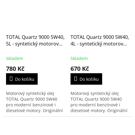
TOTAL Quartz 9000 5W40,
TOTAL Quartz 9000 5W40,
5L - syntetický motorový
4L - syntetický motorový
olej (148650)
olej
Skladem
Skladem
780 Kč
670 Kč
Do košíku
Do košíku
Motorový syntetický olej
Motorový syntetický olej
TOTAL Quartz 9000 5W40
TOTAL Quartz 9000 5W40
pro moderní benzínové i
pro moderní benzínové i
dieselové motory. Originální
dieselové motory. Originální
olej přímo doporučovaný
olej přímo doporučovaný
automobilkou pro motory
automobilkou pro motory
Citroën-Peugeot. Je vhodný...
Citroën-Peugeot. Je vhodný...