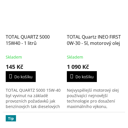
TOTAL QUARTZ 5000
TOTAL Quartz INEO FIRST
15W40 - 1 litrů
0W-30 - 5l, motorový olej
Skladem
Skladem
145 Kč
1 090 Kč
Do košíku
Do košíku
TOTAL QUARTZ 5000 15W-40
Nejvyspělejší motorový olej
byl vyvinut na základě
používající nejnovější
provozních požadavků jak
technologie pro dosažení
benzínových tak dieselových
maximálního výkonu,
motorů zejména osobních a
nízkého obsahu sulfátového
lehkých užitkových vozidel.
popela a snížení množství
Tip
Tento minerální olej...
emisí pro všechny naftové