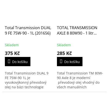
Total Transmission DUAL
TOTAL TRANSMISSION
9 FE 75W-90 - 1L (201656)
AXLE 8 80W90 - 1 litr
(201655)
Skladem
Skladem
375 Kč
285 Kč
Do košíku
Do košíku
Total Transmission DUAL 9
Total Transmission TM 80W-
FE 75W-90 1L je
90 Axle 8 je moderní
vysokovýkonný převodový
převodový olej vhodný do
olej na bázi technologie
všech manuálních
syntézy TOTAL na mazání
mechanických převodovek,
vysoce namáhaných
kde je požadován olej API
mechanických a
GL-5.
robotizovaných převodovek