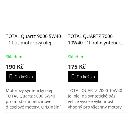
TOTAL Quartz 9000 5W40
TOTAL QUARTZ 7000
- 1 litr, motorový olej
10W40 - 1l polosyntetický
(213764)
motorový olej (SK117451)
Skladem
Skladem
190 Kč
175 Kč
Do košíku
Do košíku
Motorový syntetický olej
TOTAL QUARTZ 7000 10W40
TOTAL Quartz 9000 5W40
je olej na syntetické bázi
pro moderní benzínové i
velice vysoké výkonnosti
dieselové motory. Originální
vhodný pro všechny motory
olej přímo doporučovaný
(turbo, víceventilové),
automobilkou pro motory
benzinové nebo dieselové.
Citroën-Peugeot. Je vhodný...
Udržuje motor čistý...