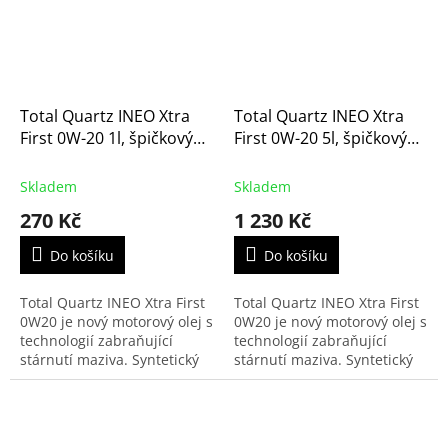
i...
Total Quartz INEO Xtra
Total Quartz INEO Xtra
First 0W-20 1l, špičkový
First 0W-20 5l, špičkový
motorový olej
motorový olej
Skladem
Skladem
270 Kč
1 230 Kč
Do košíku
Do košíku
Total Quartz INEO Xtra First
Total Quartz INEO Xtra First
0W20 je nový motorový olej s
0W20 je nový motorový olej s
technologií zabraňující
technologií zabraňující
stárnutí maziva. Syntetický
stárnutí maziva. Syntetický
olej vyvinutý zejména pro
olej vyvinutý zejména pro
první a servisní plnění
první a servisní plnění
motorů vozidel...
motorů vozidel...