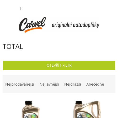
Přejít
NÁKUP
na
obsah
KOŠÍK
TOTAL
OTEVŘÍT FILTR
Ř
a
Nejprodávanější
Nejlevnější
Nejdražší
Abecedně
z
e
V
n
ý
í
p
p
i