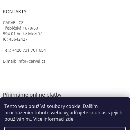
KONTAKTY
CARVEL.CZ
Třebíčská 1678/60
594 01 Velké Meziříčí
IČ: 45642427
Tel.: +420 731 701 654
E-mail: info@carvel.cz
Přijímáme online platby
Tento web používá soubory cookie. Dalším
procházením tohoto webu vyjadřujete souhlas s jejich
používáním.. Více informací
zde
.