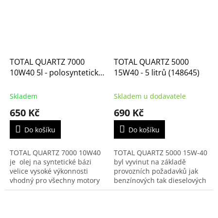
TOTAL QUARTZ 7000
TOTAL QUARTZ 5000
10W40 5l - polosyntetický
15W40 - 5 litrů (148645)
motorový olej
Skladem
Skladem u dodavatele
650 Kč
690 Kč
Do košíku
Do košíku
TOTAL QUARTZ 7000 10W40
TOTAL QUARTZ 5000 15W-40
je olej na syntetické bázi
byl vyvinut na základě
velice vysoké výkonnosti
provozních požadavků jak
vhodný pro všechny motory
benzínových tak dieselových
(turbo, víceventilové),
motorů zejména osobních a
benzinové nebo dieselové.
lehkých užitkových vozidel.·
Udržuje motor čistý a...
Tento minerální olej...