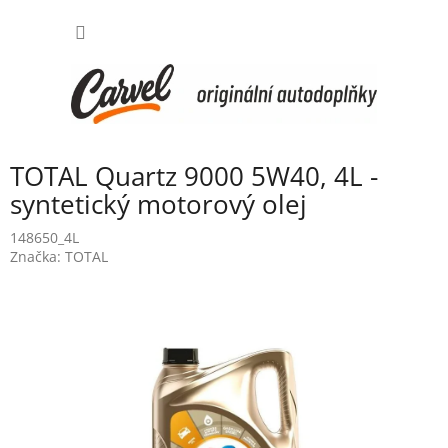
Přejít
NÁKUP
na
obsah
KOŠÍK
TOTAL Quartz 9000 5W40, 4L -
syntetický motorový olej
148650_4L
Značka:
TOTAL