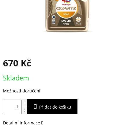
670 Kč
Měrná
Skladem
cena:
Možnosti doručení
Přidat do košíku
Detailní informace