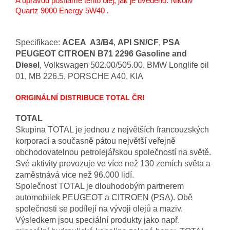
A opravdu posíláme tento olej, jak je uvedeno. Nikoliv
Quartz 9000
Energy
5W40 .
Specifikace:
ACEA A3/B4
,
API SN/CF
,
PSA
PEUGEOT CITROEN B71 2296 Gasoline and
Diesel
, Volkswagen 502.00/505.00, BMW Longlife oil
01, MB 226.5, PORSCHE A40, KIA
ORIGINÁLNÍ DISTRIBUCE TOTAL ČR!
TOTAL
Skupina TOTAL je jednou z největších francouzských
korporací a současně pátou největší veřejně
obchodovatelnou petrolejářskou společností na světě.
Své aktivity provozuje ve více než 130 zemích světa a
zaměstnává vice než 96.000 lidí.
Společnost TOTAL je dlouhodobým partnerem
automobilek PEUGEOT a CITROEN (PSA). Obě
společnosti se podílejí na vývoji olejů a maziv.
Výsledkem jsou speciální produkty jako např.