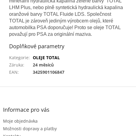
minerální hydraulická kapalina zelené barvy TOTAL
LHM Plus, nebo plně syntetická hydraulická kapalina
oranžové barvy TOTAL Fluide LDS. Společnost
TOTAL je zároveň jediným výrobcem olejů, které
automobilka PSA doporučuje! Proto se oleje TOTAL
považují pro PSA za originální maziva.
Doplňkové parametry
Kategorie
:
OLEJE TOTAL
Záruka
:
24 měsíců
EAN
:
3425901106847
Z
á
p
a
Informace pro vás
t
Moje objednávka
í
Možnosti dopravy a platby