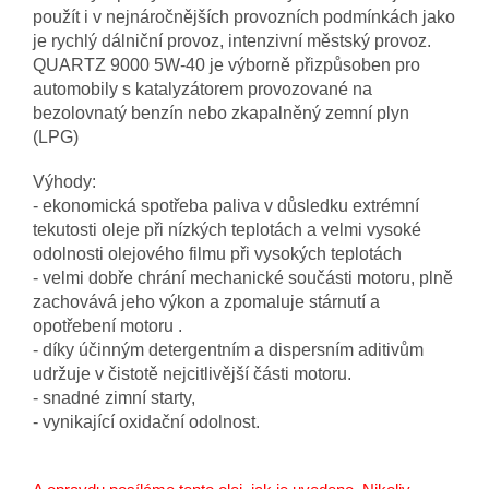
použít i v nejnáročnějších provozních podmínkách jako
je rychlý dálniční provoz, intenzivní městský provoz.
QUARTZ 9000 5W-40 je výborně přizpůsoben pro
automobily s katalyzátorem provozované na
bezolovnatý benzín nebo zkapalněný zemní plyn
(LPG)
Výhody:
- ekonomická spotřeba paliva v důsledku extrémní
tekutosti oleje při nízkých teplotách a velmi vysoké
odolnosti olejového filmu při vysokých teplotách
- velmi dobře chrání mechanické součásti motoru, plně
zachovává jeho výkon a zpomaluje stárnutí a
opotřebení motoru .
- díky účinným detergentním a dispersním aditivům
udržuje v čistotě nejcitlivější části motoru.
- snadné zimní starty,
- vynikající oxidační odolnost.