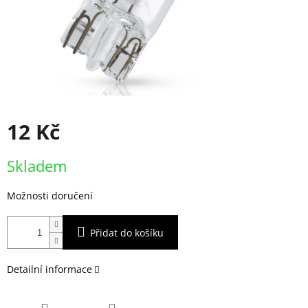
12 Kč
Měrná
Skladem
cena:
Možnosti doručení
Přidat do košíku
Detailní informace