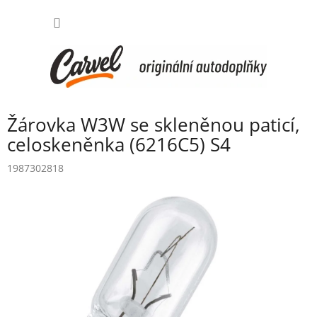
Přejít
NÁKUP
na
obsah
KOŠÍK
Žárovka W3W se skleněnou paticí,
celoskeněnka (6216C5) S4
1987302818