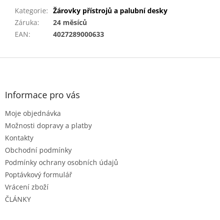
Kategorie
:
Žárovky přístrojů a palubní desky
Záruka
:
24 měsíců
EAN
:
4027289000633
Z
á
p
a
Informace pro vás
t
Moje objednávka
í
Možnosti dopravy a platby
Kontakty
Obchodní podmínky
Podmínky ochrany osobních údajů
Poptávkový formulář
Vrácení zboží
ČLÁNKY