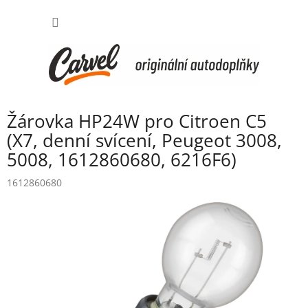
Přejít
NÁKUP
na
obsah
KOŠÍK
Žárovka HP24W pro Citroen C5
(X7, denní svícení, Peugeot 3008,
5008, 1612860680, 6216F6)
1612860680