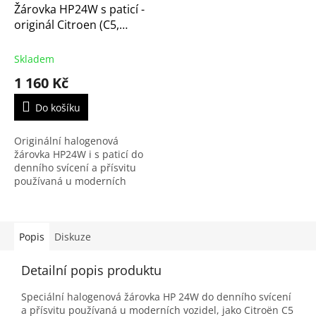
Žárovka HP24W s paticí -
originál Citroen (C5,
denní svícení, Peugeot
3008, 5008, 77364975,
Skladem
6216F6)
1 160 Kč
Do košíku
Originální halogenová
žárovka HP24W i s paticí do
denního svícení a přísvitu
používaná u moderních
vozidel, jako Citroën C5,
nebo Peugeot 3008 a 5008.
(Alfa Romeo Mito)
Popis
Diskuze
Detailní popis produktu
Speciální halogenová žárovka HP 24W do denního svícení
a přísvitu používaná u moderních vozidel, jako Citroën C5