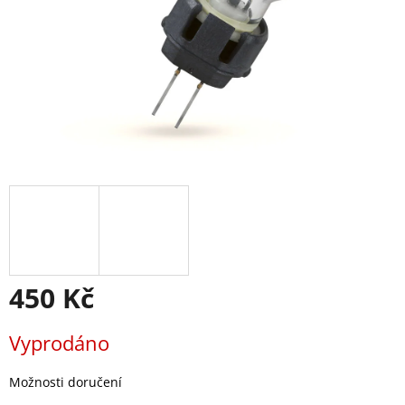
450 Kč
Měrná
Vyprodáno
cena:
Možnosti doručení