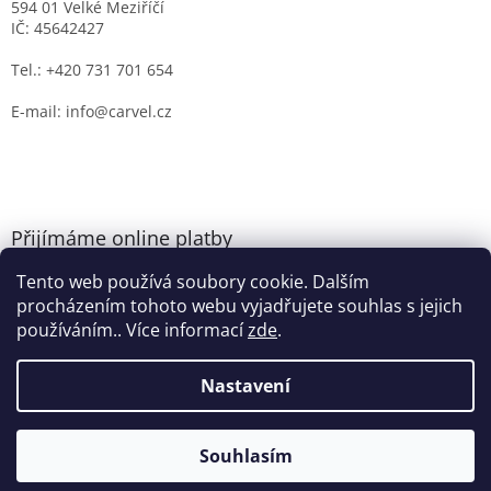
594 01 Velké Meziříčí
IČ: 45642427
Tel.: +420 731 701 654
E-mail: info@carvel.cz
Přijímáme online platby
Tento web používá soubory cookie. Dalším
procházením tohoto webu vyjadřujete souhlas s jejich
používáním.. Více informací
zde
.
Nastavení
Vytvořil Shoptet
Souhlasím
Copyright 2026
CARVEL.CZ
. Všechna práva vyhrazena.