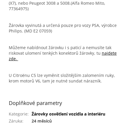
(X7), nebo Peugeot 3008 a 5008.(Alfa Romeo Mito,
77364975)
Žárovka vyvinutá a určená pouze pro vozy PSA, výrobce
Philips. (MD E2 07059)
Můžeme nabídnout žárovku i s paticí a nemusíte tak
riskovat ulomení tenkých konektorů žárovky, tu
najdete
zde.
U Citroënu C5 lze vyměnit složitějším zalomením ruky,
krom motorů V6, tam je nutné sundat nárazník.
12197HTRC1
Doplňkové parametry
Kategorie
:
Žárovky osvětlení vozidla a interiéru
Záruka
:
24 měsíců