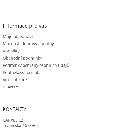
Z
á
p
a
Informace pro vás
t
Moje objednávka
í
Možnosti dopravy a platby
Kontakty
Obchodní podmínky
Podmínky ochrany osobních údajů
Poptávkový formulář
Vrácení zboží
ČLÁNKY
KONTAKTY
CARVEL.CZ
Třebíčská 1678/60