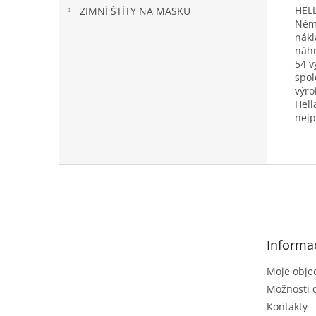
HEL
ZIMNÍ ŠTÍTY NA MASKU
Něme
nákl
náhr
54 v
spol
výro
Hell
nejp
Z
á
p
a
t
Informa
í
Moje obje
Možnosti 
Kontakty