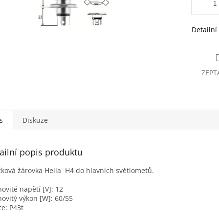
Detailní
ZEPT
s
Diskuze
ailní popis produktu
ková žárovka Hella H4 do hlavních světlometů.
ovité napětí [V]: 12
ovitý výkon [W]: 60/55
ce: P43t