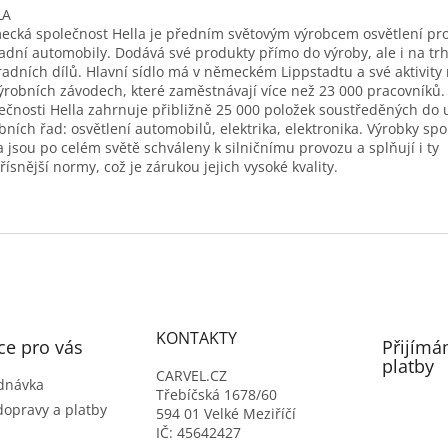
LA
cká společnost Hella je předním světovým výrobcem osvětlení pro
adní automobily. Dodává své produkty přímo do výroby, ale i na tr
adních dílů. Hlavní sídlo má v německém Lippstadtu a své aktivity r
ýrobních závodech, které zaměstnávají více než 23 000 pracovníků.
ečnosti Hella zahrnuje přibližně 25 000 položek soustředěných do
bních řad: osvětlení automobilů, elektrika, elektronika. Výrobky spo
a jsou po celém světě schváleny k silničnímu provozu a splňují i ty
řísnější normy, což je zárukou jejich vysoké kvality.
KONTAKTY
ce pro vás
Přijímá
platby
CARVEL.CZ
dnávka
Třebíčská 1678/60
dopravy a platby
594 01 Velké Meziříčí
IČ: 45642427