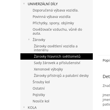
n
UNIVERZÁLNÍ DÍLY
e
Doporučená výbava vozidla.
l
Povinná výbava vozidla
Příchytky, spony, objímky
Osvěžovače vzduchu, vůně do
auta.
Žárovky
Žárovky osvětlení vozidla a
interiéru
Žárovky hlavních světlometů
Popi
Sady žárovek a příslušenství
Xenonové výbojky
Žárovky přístrojů a palubní desky
Det
Šrouby kol
Znač
Ostatní
Pojistky
Jmen
jmen
Nosiče kol
pati
KOLA