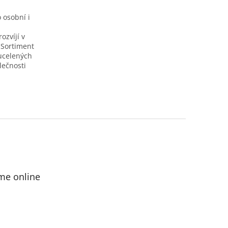
 osobní i
h
ozvíjí v
 Sortiment
 ucelených
lečnosti
me online