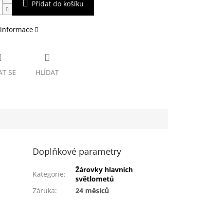
Přidat do košíku
 informace
AT SE
HLÍDAT
Doplňkové parametry
Žárovky hlavních
Kategorie
:
světlometů
Záruka
:
24 měsíců