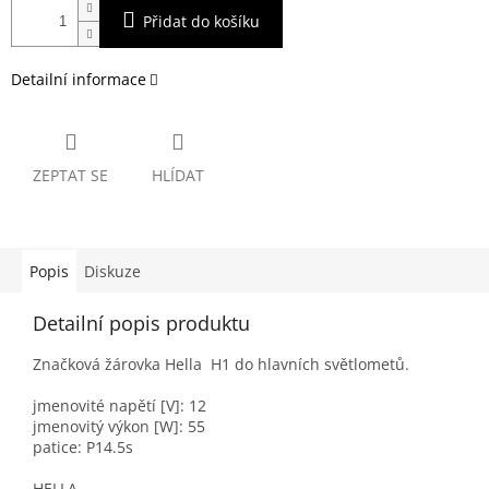
Přidat do košíku
Detailní informace
ZEPTAT SE
HLÍDAT
Popis
Diskuze
Detailní popis produktu
Značková žárovka Hella H1 do hlavních světlometů.
jmenovité napětí [V]: 12
jmenovitý výkon [W]: 55
patice: P14.5s
HELLA