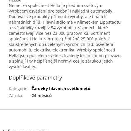
Německá společnost Hella je předním světovým
výrobcem osvětlení pro osobní i nákladní automobily.
Dodává své produkty přímo do výroby, ale i na trh
náhradních dílů. Hlavní sídlo má v německém Lippstadtu
a své aktivity rozvíjí v 54 výrobních závodech, které
zaměstnávají více než 23 000 pracovníků. Sortiment
společnosti Hella zahrnuje přibližně 25 000 položek
soustředěných do ucelených výrobních řad: osvětlení
automobilů, elektrika, elektronika. Výrobky společnosti
Hella jsou po celém světě schváleny k silničnímu provozu
a splňují i ty nejpřísnější normy, což je zárukou jejich
vysoké kvality.
Doplňkové parametry
Kategorie
:
Žárovky hlavních světlometů
Záruka
:
24 měsíců
Z
á
p